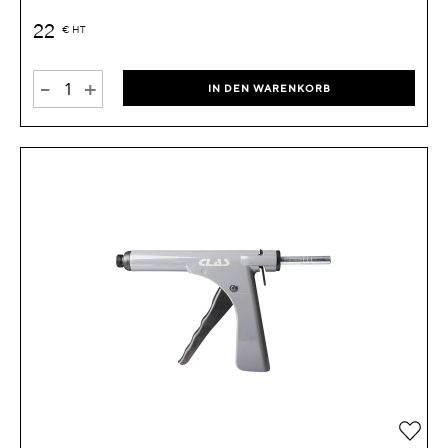
22
€
HT
-
+
IN DEN WARENKORB
Zur 