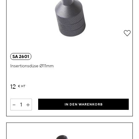
Zur 
SA 2601
Insertionsdüse Ø11mm
12
€
HT
-
+
IN DEN WARENKORB