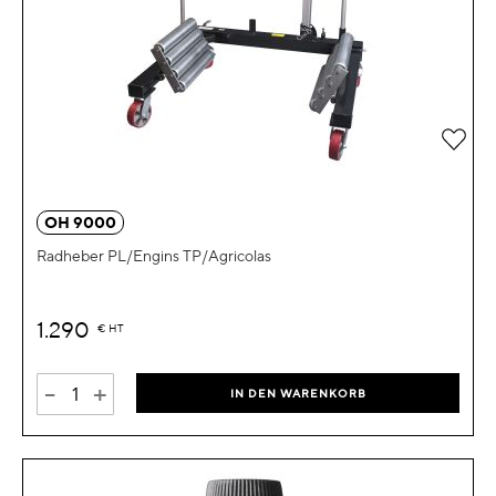
Zur 
OH 9000
Radheber PL/Engins TP/Agricolas
1.290
€
HT
-
+
IN DEN WARENKORB