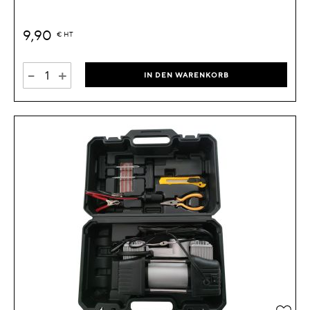
9,90
€
HT
-
+
IN DEN WARENKORB