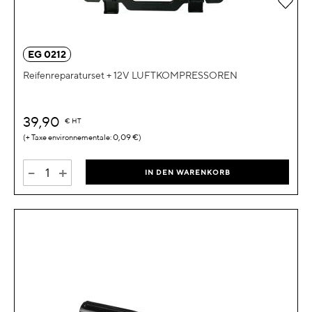
Zur 
EG 0212
Reifenreparaturset + 12V LUFTKOMPRESSOREN
39,90
€
HT
0,09 €
-
+
IN DEN WARENKORB