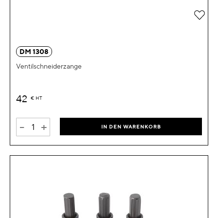
Zur 
DM 1308
Ventilschneiderzange
42
€
HT
-
+
IN DEN WARENKORB