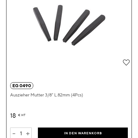
Zur 
EG 0490
Auszieher Mutter 3/8" L.82mm (4Pcs)
18
€
HT
-
+
IN DEN WARENKORB