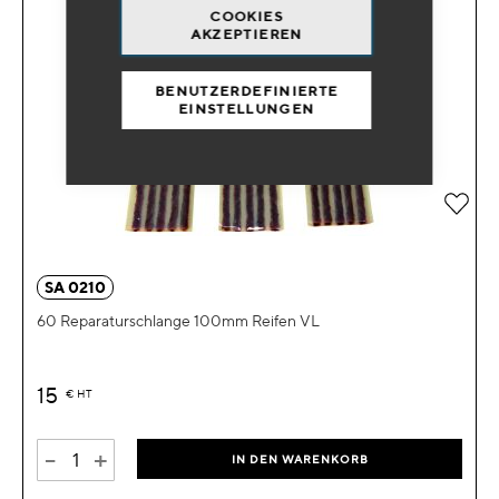
COOKIES
AKZEPTIEREN
BENUTZERDEFINIERTE
EINSTELLUNGEN
Zur 
SA 0210
60 Reparaturschlange 100mm Reifen VL
15
€
HT
-
+
IN DEN WARENKORB