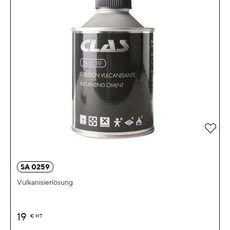
Zur 
SA 0259
Vulkanisierlösung
19
€
HT