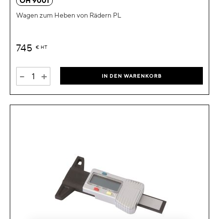
OH 9001
Wagen zum Heben von Rädern PL
745
€
HT
-
+
IN DEN WARENKORB