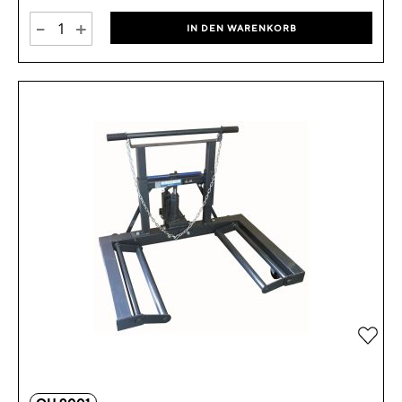
-
+
IN DEN WARENKORB
Zur 