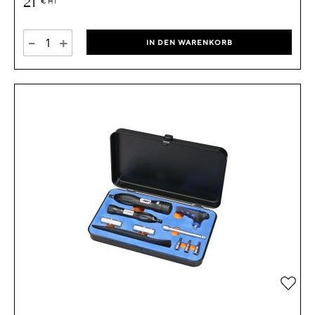
21
€
HT
-
+
IN DEN WARENKORB
Zur 