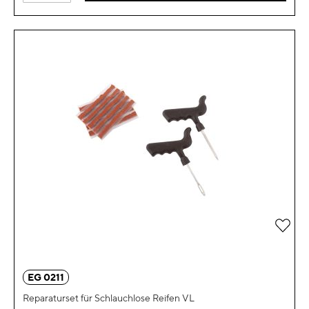
Zur 
EG 0211
Reparaturset für Schlauchlose Reifen VL