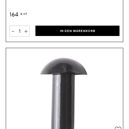
164
€
HT
-
+
IN DEN WARENKORB
Zur 