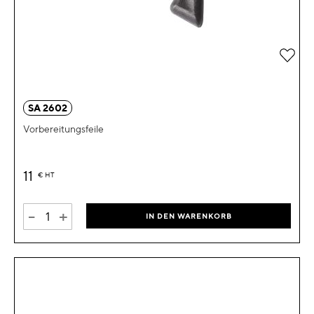
Zur 
SA 2602
Vorbereitungsfeile
11
€
HT
-
+
IN DEN WARENKORB