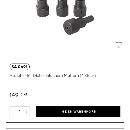
Zur 
SA 0691
Abzieher für Diebstahlsichere Muttern (4 Stück)
149
€
HT
-
+
IN DEN WARENKORB