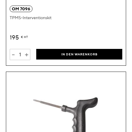
OM 7096
TPMS-Interventionskit
195
€
HT
-
+
IN DEN WARENKORB