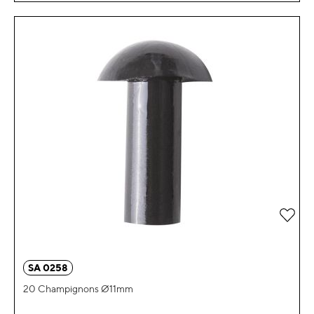
Zur 
SA 0258
20 Champignons Ø11mm