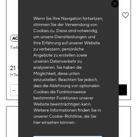
Zur 
Wenn Sie Ihre Navigation fortsetzen,
stimmen Sie der Verwendung von
Cookies zu. Diese sind notwendig,
um unsere Dienstleistungen und
AC 4951
Ihre Erfahrung auf unserer Website
Tiefenmesser für Reifen
zu verbessern, persönliche
Angebote zu erstellen sowie
unseren Datenverkehr zu
21
analysieren. Sie haben die
€
HT
Möglichkeit, diese unten
0,06 €
einzustellen. Beachten Sie jedoch,
dass die Ablehnung von optionalen
-
+
IN DEN WARENKORB
Cookies die Funktionsweise
bestimmter Funktionen unserer
Website beeinträchtigen kann.
Weitere Informationen finden Sie in
unserer Cookie-Richtlinie, die Sie
hier
einsehen können.