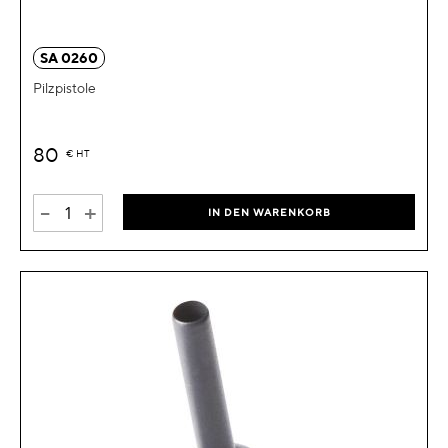
SA 0260
Pilzpistole
80
€
HT
-
+
IN DEN WARENKORB