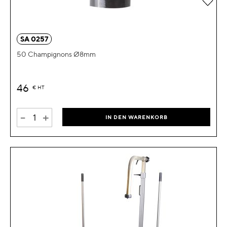
SA 0257
50 Champignons Ø8mm
46
€
HT
-
+
IN DEN WARENKORB