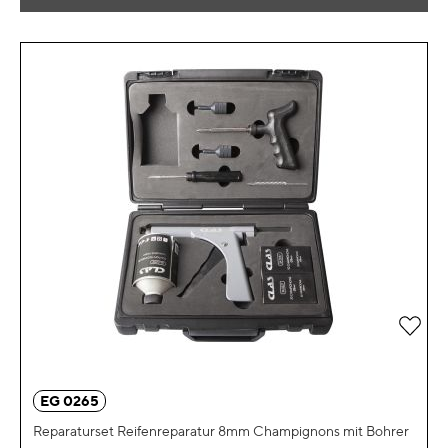
Zur 
EG 0265
Reparaturset Reifenreparatur 8mm Champignons mit Bohrer