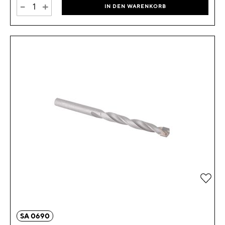
-
+
IN DEN WARENKORB
Zur 
SA 0690