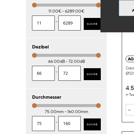
11.00€ - 6289.00€
-
SUCHE
Dezibel
AG
66.00dB - 72.00dB
Gass
-
Ø12
SUCHE
4.
Durchmesser
-
75.00mm - 160.00mm
-
SUCHE