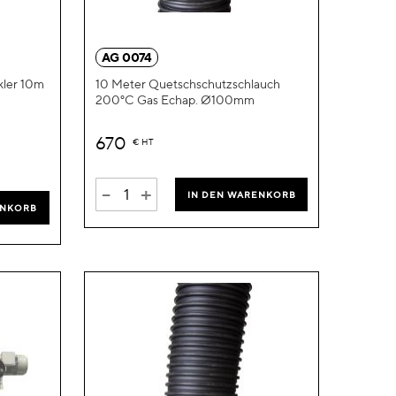
Wunschliste
Wunschliste
hinzufügen
hinzufügen
AG 0074
kler 10m
10 Meter Quetschschutzschlauch
200°C Gas Echap. Ø100mm
670
€
HT
-
+
IN DEN WARENKORB
ENKORB