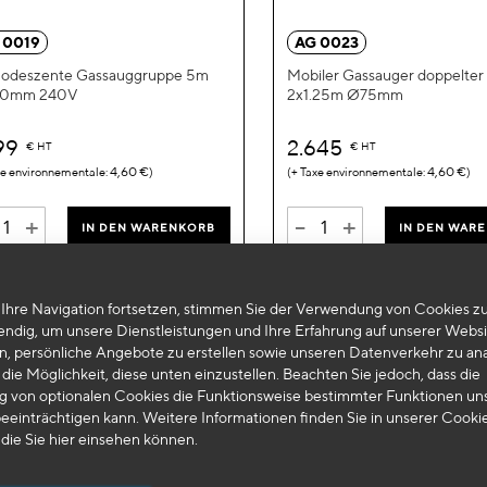
hinzufügen
 0019
AG 0023
odeszente Gassauggruppe 5m
Mobiler Gassauger doppelter 
0mm 240V
2x1.25m Ø75mm
799
2.645
€
HT
€
HT
4,60 €
4,60 €
+
-
+
IN DEN WARENKORB
IN DEN WAR
Ihre Navigation fortsetzen, stimmen Sie der Verwendung von Cookies zu
endig, um unsere Dienstleistungen und Ihre Erfahrung auf unserer Websi
n, persönliche Angebote zu erstellen sowie unseren Datenverkehr zu ana
die Möglichkeit, diese unten einzustellen. Beachten Sie jedoch, dass die
 von optionalen Cookies die Funktionsweise bestimmter Funktionen un
eeinträchtigen kann. Weitere Informationen finden Sie in unserer Cooki
 die Sie
hier
einsehen können.