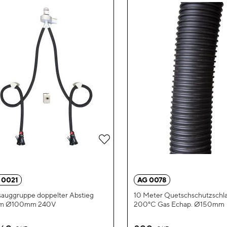
Zur
Wunschliste
hinzufügen
 0021
AG 0078
auggruppe doppelter Abstieg
10 Meter Quetschschutzschl
m Ø100mm 240V
200°C Gas Echap. Ø150mm