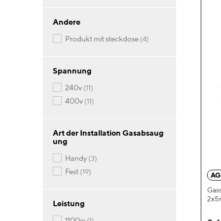
Andere
Artikel
produkt mit steckdose
4
Spannung
Artikel
240v
11
Artikel
400v
11
Art der Installation Gasabsaug
ung
Artikel
handy
3
Artikel
fest
19
AG
Gass
2x5
Leistung
Artikel
1100w
1