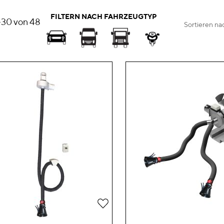
FILTERN NACH FAHRZEUGTYP
-
30
von
48
Sortieren na
Zur
Wunschliste