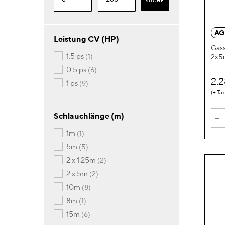
SUCHE
AG
Leistung CV (HP)
Gass
Artikel
1.5 ps
1
2x5
Artikel
0.5 ps
6
2.
Artikel
1 ps
9
-
Schlauchlänge (m)
Artikel
1m
1
Artikel
5m
5
Artikel
2 x 1.25m
2
Artikel
2 x 5m
2
Artikel
10m
8
Artikel
8m
1
Artikel
15m
6