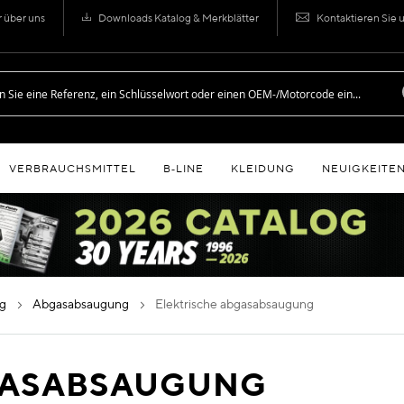
r über uns
Downloads Katalog & Merkblätter
Kontaktieren Sie 
VERBRAUCHSMITTEL
B‑LINE
KLEIDUNG
NEUIGKEITE
ng
abgasabsaugung
elektrische abgasabsaugung
GASABSAUGUNG