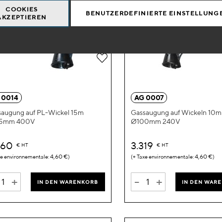
COOKIES
BENUTZERDEFINIERTE EINSTELLUNG
AKZEPTIEREN
Zur
Wunschliste
hinzufügen
 0014
AG 0007
augung auf PL-Wickel 15m
Gassaugung auf Wickeln 10m
5mm 400V
Ø100mm 240V
560
3.319
€
HT
€
HT
4,60 €
4,60 €
+
-
+
IN DEN WARENKORB
IN DEN WAR