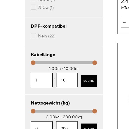
2.
Artikel
750w
1
-
DPF-kompatibel
Artikel
nein
22
Kabellänge
1.00m - 10.00m
-
SUCHE
Nettogewicht (kg)
0.00kg - 200.00kg
-