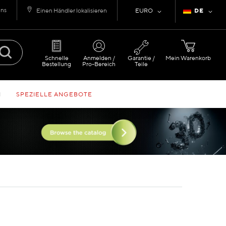
uns
Währung
Sprache
Einen Händler lokalisieren
EURO
DE
Schnelle
Anmelden /
Garantie /
Mein Warenkorb
Bestellung
Pro-Bereich
Teile
N
SPEZIELLE ANGEBOTE