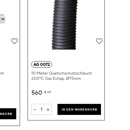
Zur
Zur
Wunschliste
Wunschliste
hinzufügen
hinzufügen
AG 0072
0m
10 Meter Quetschschutzschlauch
200°C Gas Echap. Ø75mm
560
€
HT
-
+
IN DEN WARENKORB
ENKORB