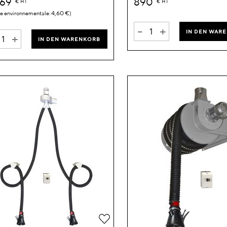
469
890
€
HT
€
HT
4,60 €
-
+
IN DEN WAR
+
IN DEN WARENKORB
Zur