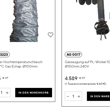
Zur
Wunschliste
hinzufügen
 3223
AG 0017
er Hochtemperaturschlauch
Gassaugung auf PL-Wickel 1
°C Gas Echap. Ø100mm
Ø150mm 240V
5
4.589
€
HT
€
HT
4,60 €
+
IN DEN WARENKORB
-
+
IN DEN WAR