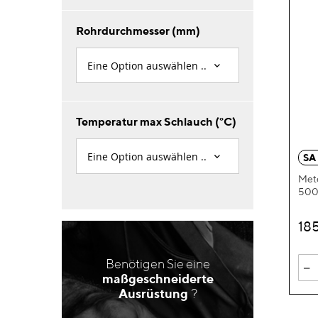
Rohrdurchmesser (mm)
Temperatur max Schlauch (°C)
SA
Met
500
18
Benötigen Sie eine
-
maßgeschneiderte
Ausrüstung
?