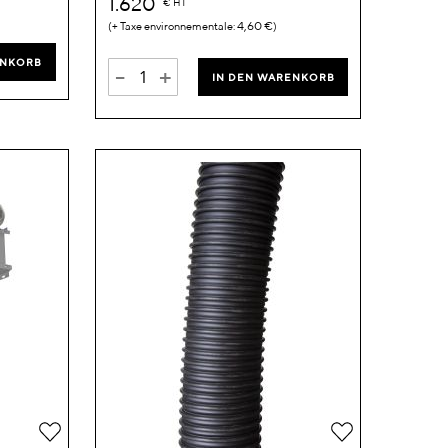
1.620
€
HT
4,60 €
ENKORB
-
+
IN DEN WARENKORB
Zur
Zur