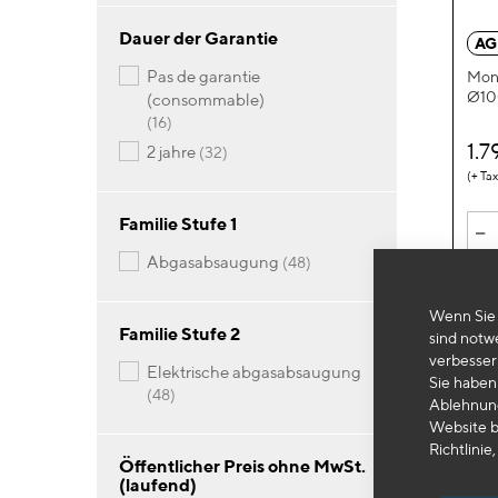
Dauer der Garantie
AG
pas de garantie
Mon
Ø10
(consommable)
Artikel
16
1.
Artikel
2 jahre
32
Familie Stufe 1
-
Artikel
abgasabsaugung
48
Wenn Sie 
Familie Stufe 2
sind notw
verbesser
elektrische abgasabsaugung
Sie haben 
Artikel
48
Ablehnung
Website b
Richtlinie,
Öffentlicher Preis ohne MwSt.
(laufend)