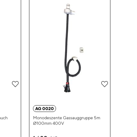
Zur
Zur
Wunschliste
Wunschliste
hinzufügen
hinzufügen
AG 0020
auch
Monodeszente Gassauggruppe 5m
Ø100mm 400V