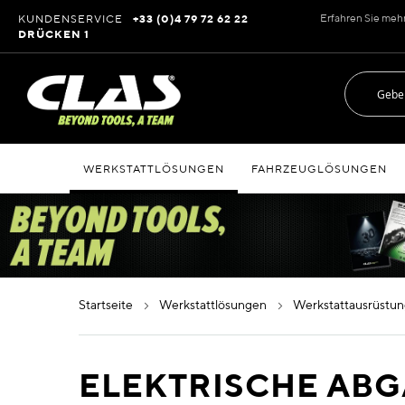
Zum
Erfahren Sie meh
KUNDENSERVICE
+33 (0)4 79 72 62 22
Inhalt
DRÜCKEN 1
springen
WERKSTATTLÖSUNGEN
FAHRZEUGLÖSUNGEN
startseite
werkstattlösungen
werkstattausrüstu
ELEKTRISCHE AB