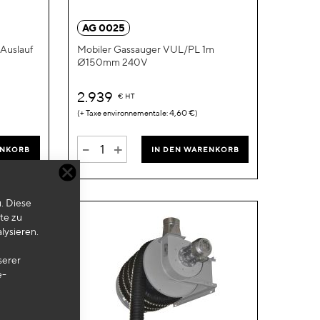
hinzufügen
hinzufügen
AG 0025
Auslauf
Mobiler Gassauger VUL/PL 1m
Ø150mm 240V
2.939
€
HT
4,60 €
-
+
ENKORB
IN DEN WARENKORB
. Diese
te zu
lysieren.
serer
e-