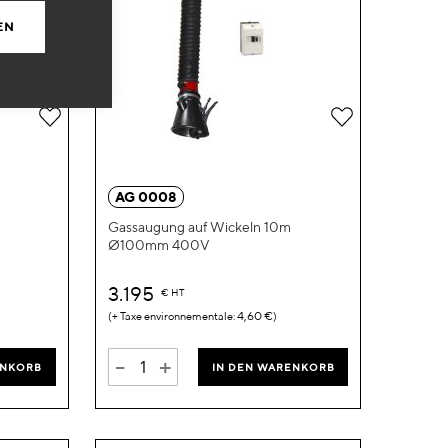
EN
Zur
Zur
Wunschliste
Wunschliste
hinzufügen
hinzufügen
AG 0008
Gassaugung auf Wickeln 10m
Ø100mm 400V
3.195
€
HT
4,60 €
-
+
ENKORB
IN DEN WARENKORB