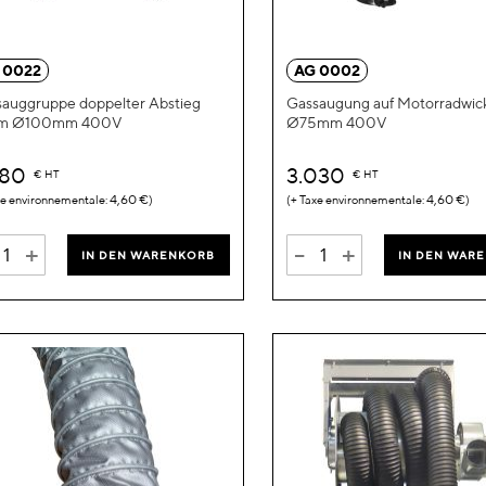
Wunschliste
hinzufügen
 0022
AG 0002
auggruppe doppelter Abstieg
Gassaugung auf Motorradwic
m Ø100mm 400V
Ø75mm 400V
280
3.030
€
HT
€
HT
4,60 €
4,60 €
+
-
+
IN DEN WARENKORB
IN DEN WAR