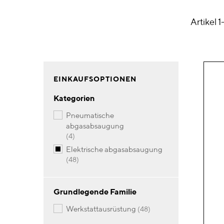
Artikel
1
EINKAUFSOPTIONEN
Kategorien
pneumatische
abgasabsaugung
Artikel
4
elektrische abgasabsaugung
Artikel
48
Grundlegende Familie
Artikel
werkstattausrüstung
48