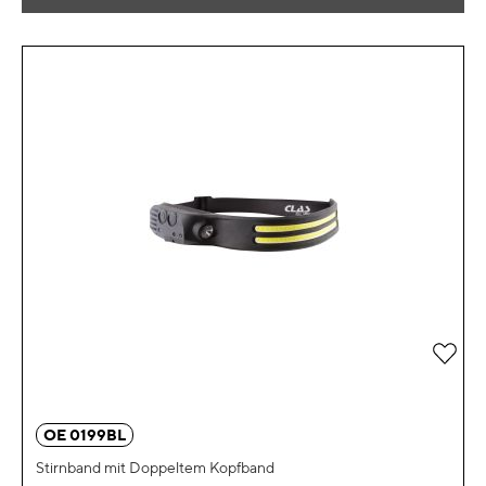
Zur 
OE 0199BL
Stirnband mit Doppeltem Kopfband