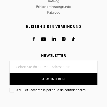
katalog
bildschirmhintergründe
kataloge
BLEIBEN SIE IN VERBINDUNG
NEWSLETTER
Melden
Sie
sich
für
ABONNIEREN
unseren
Newsletter
J'ai lu et j'accepte la
politique de confidentialité
an: