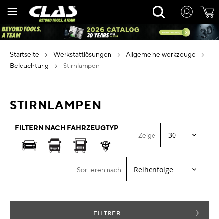
Zum
Rechercher
Inhalt
springen
startseite
werkstattlösungen
allgemeine werkzeuge
beleuchtung
stirnlampen
STIRNLAMPEN
FILTERN NACH FAHRZEUGTYP
Zeige
Sortieren nach
FILTRER