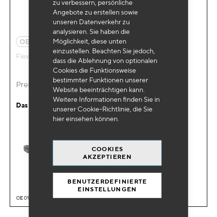
zu verbessern, persönliche
Angebote zu erstellen sowie
unseren Datenverkehr zu
analysieren. Sie haben die
Möglichkeit, diese unten
OE 0057
einzustellen. Beachten Sie jedoch,
Flexible Stirnlampe mit Doppeltem Licht
dass die Ablehnung von optionalen
Cookies die Funktionsweise
bestimmter Funktionen unserer
Preis auf Anfrage
Website beeinträchtigen kann.
Weitere Informationen finden Sie in
Das Produkt wird ersetzt durch :
unserer Cookie-Richtlinie, die Sie
hier
einsehen können.
COOKIES
AKZEPTIEREN
BENUTZERDEFINIERTE
EINSTELLUNGEN
OE 0199BL - Stirnband mit Doppeltem Kopfband