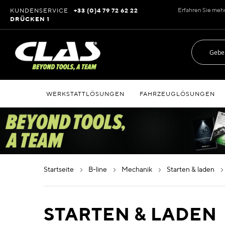
Zum
Erfahren Sie meh
KUNDENSERVICE
+33 (0)4 79 72 62 22
Inhalt
DRÜCKEN 1
springen
WERKSTATTLÖSUNGEN
FAHRZEUGLÖSUNGEN
startseite
b-line
mechanik
starten & laden
STARTEN & LADEN