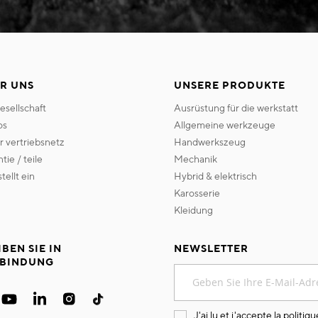
R UNS
UNSERE PRODUKTE
gesellschaft
ausrüstung für die werkstatt
os
allgemeine werkzeuge
er vertriebsnetz
handwerkszeug
ntie / teile
mechanik
 stellt ein
hybrid & elektrisch
karosserie
kleidung
IBEN SIE IN
NEWSLETTER
BINDUNG
Melden
Sie
sich
für
J'ai lu et j'accepte la
politiqu