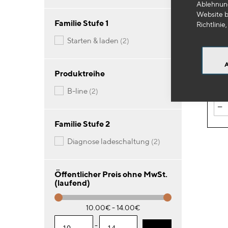
Ablehnung
Website b
OE
Familie Stufe 1
Richtlinie,
Lade
Artikel
starten & laden
2
und 
14
Produktreihe
Artikel
b-line
2
-
Familie Stufe 2
Artikel
diagnose ladeschaltung
2
Öffentlicher Preis ohne MwSt.
(laufend)
10.00€ - 14.00€
-