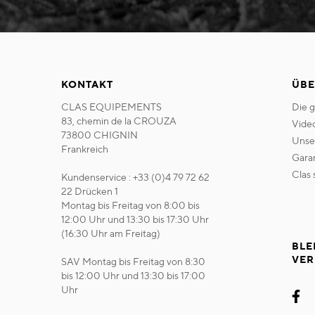
KONTAKT
ÜBE
CLAS EQUIPEMENTS
die 
83, chemin de la CROUZA
vide
73800 CHIGNIN
uns
Frankreich
gara
clas
Kundenservice : +33 (0)4 79 72 62
22 Drücken 1
Montag bis Freitag von 8:00 bis
12:00 Uhr und 13:30 bis 17:30 Uhr
(16:30 Uhr am Freitag)
BLE
VER
SAV Montag bis Freitag von 8:30
bis 12:00 Uhr und 13:30 bis 17:00
Uhr