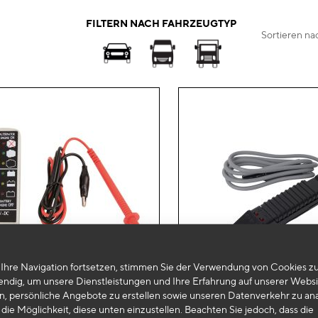
FILTERN NACH FAHRZEUGTYP
Sortieren na
Ihre Navigation fortsetzen, stimmen Sie der Verwendung von Cookies zu
endig, um unsere Dienstleistungen und Ihre Erfahrung auf unserer Websi
Zur
n, persönliche Angebote zu erstellen sowie unseren Datenverkehr zu ana
die Möglichkeit, diese unten einzustellen. Beachten Sie jedoch, dass die
Wunschliste