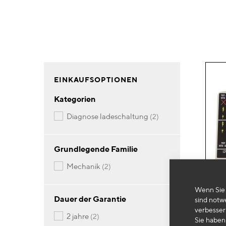
EINKAUFSOPTIONEN
Kategorien
Artikel
diagnose ladeschaltung
2
Grundlegende Familie
Artikel
mechanik
2
Wenn Sie 
Dauer der Garantie
sind notw
verbesser
Artikel
2 jahre
2
Sie haben 