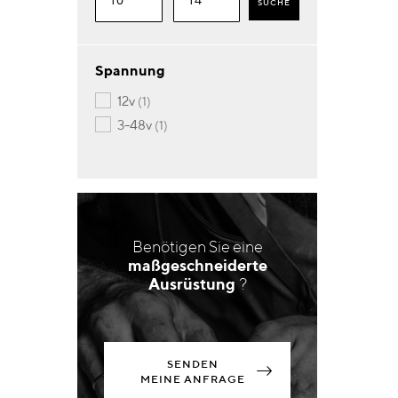
SUCHE
Spannung
Artikel
12v
1
Artikel
3-48v
1
Benötigen Sie eine
maßgeschneiderte
Ausrüstung
?
SENDEN
MEINE ANFRAGE