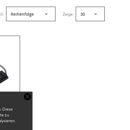
ch
Zeige
. Diese
te zu
Zur
lysieren.
Wunschliste