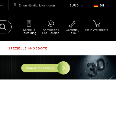
uns
Währung
Sprache
Einen Händler lokalisieren
EURO
DE
Schnelle
Anmelden /
Garantie /
Mein Warenkorb
Bestellung
Pro-Bereich
Teile
N
SPEZIELLE ANGEBOTE