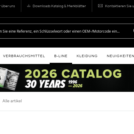
r über uns
Downloads Katalog & Merkblätter
Kontaktieren Sie 
VERBRAUCHSMITTEL
B‑LINE
KLEIDUNG
NEUIGKEITE
alle artikel