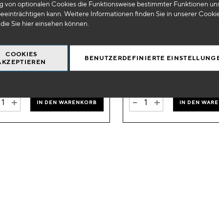
 von optionalen Cookies die Funktionsweise bestimmter Funktionen un
hinzufügen
eeinträchtigen kann. Weitere Informationen finden Sie in unserer Cooki
 0035BL
OE 0065BL
 die Sie
hier
einsehen können.
tester (LED) für 12V-Batterien
Polaritäts-/Kontinuitätsteste
Lichtmaschinen
COOKIES
BENUTZERDEFINIERTE EINSTELLUNG
AKZEPTIEREN
10
€
HT
€
HT
0,02 €
0,02 €
+
-
+
IN DEN WARENKORB
IN DEN WAR