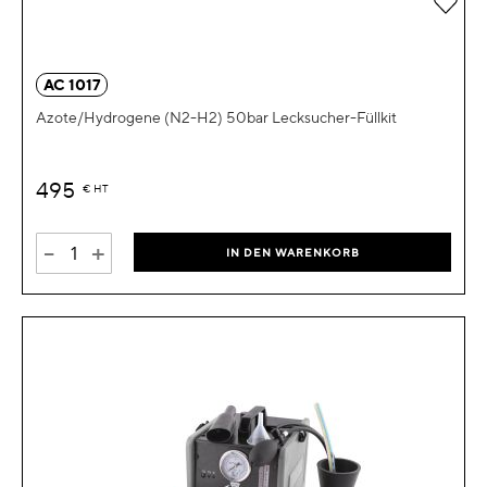
Zur 
AC 1017
Azote/Hydrogene (N2-H2) 50bar Lecksucher-Füllkit
495
€
HT
-
+
IN DEN WARENKORB