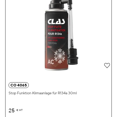
Zur 
CO 4065
Stop Funktion Klimaanlage für R134a 30ml
25
€
HT