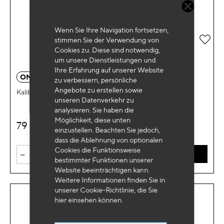
Wenn Sie Ihre Navigation fortsetzen,
Zur 
stimmen Sie der Verwendung von
Cookies zu. Diese sind notwendig,
um unsere Dienstleistungen und
Ihre Erfahrung auf unserer Website
OM 4041
zu verbessern, persönliche
Angebote zu erstellen sowie
Kalibrierung PSA 1.0 - 1.2 VVT 3 Zylinder puretech
unseren Datenverkehr zu
analysieren. Sie haben die
Möglichkeit, diese unten
79
€
HT
einzustellen. Beachten Sie jedoch,
dass die Ablehnung von optionalen
Cookies die Funktionsweise
-
+
IN DEN WARENKORB
bestimmter Funktionen unserer
Website beeinträchtigen kann.
Weitere Informationen finden Sie in
unserer Cookie-Richtlinie, die Sie
hier
einsehen können.