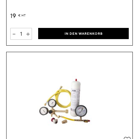
19
€
HT
-
+
IN DEN WARENKORB