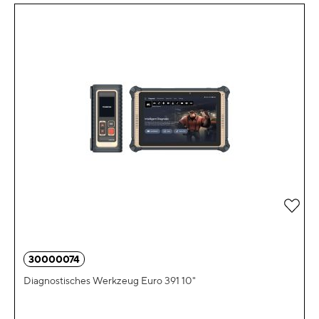
Zur 
30000074
Diagnostisches Werkzeug Euro 391 10"