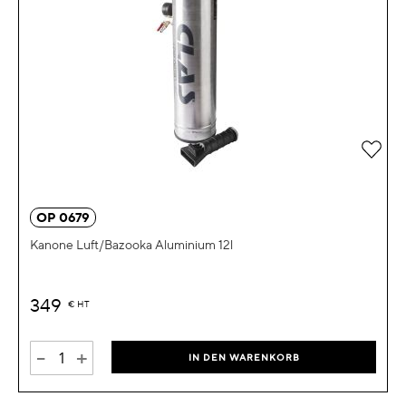
Zur 
OP 0679
Kanone Luft/Bazooka Aluminium 12l
349
€
HT
-
+
IN DEN WARENKORB