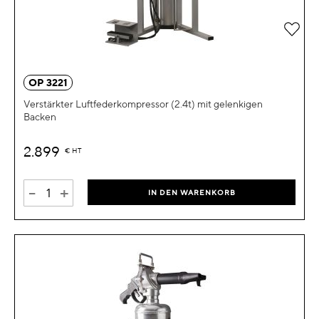
Zur 
OP 3221
Verstärkter Luftfederkompressor (2.4t) mit gelenkigen
Backen
2.899
€
HT
-
+
IN DEN WARENKORB