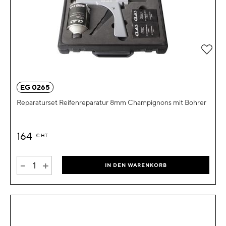
Zur 
EG 0265
Reparaturset Reifenreparatur 8mm Champignons mit Bohrer
164
€
HT
-
+
IN DEN WARENKORB