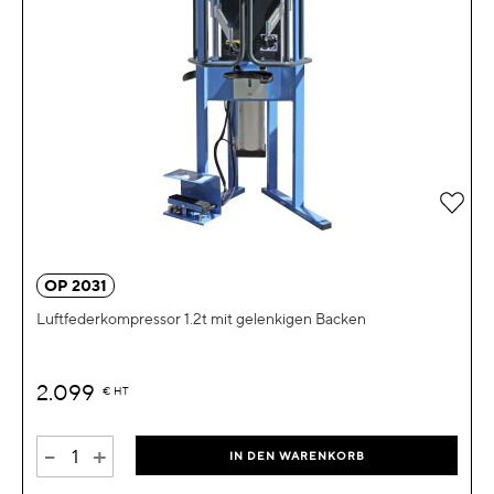
Zur 
OP 2031
Luftfederkompressor 1.2t mit gelenkigen Backen
2.099
€
HT
-
+
IN DEN WARENKORB