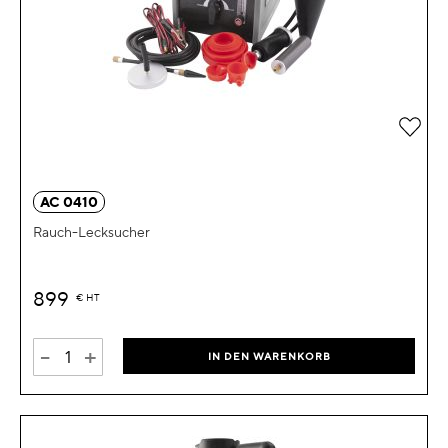
Zur 
AC 0410
Rauch-Lecksucher
899
€
HT
-
+
IN DEN WARENKORB