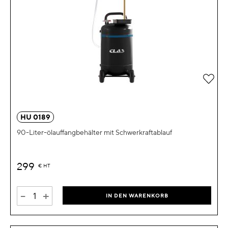
Zur 
HU 0189
90-Liter-ölauffangbehälter mit Schwerkraftablauf
299
€
HT
-
+
IN DEN WARENKORB