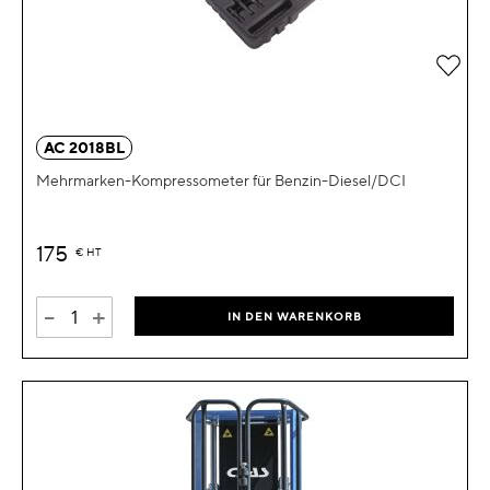
Zur 
AC 2018BL
Mehrmarken-Kompressometer für Benzin-Diesel/DCI
175
€
HT
-
+
IN DEN WARENKORB