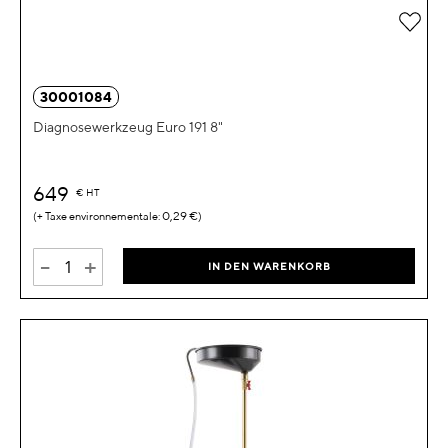
Zur 
30001084
Diagnosewerkzeug Euro 191 8"
649
€
HT
0,29 €
-
+
IN DEN WARENKORB