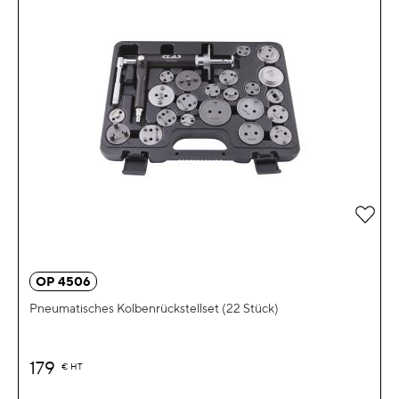
Zur 
OP 4506
Pneumatisches Kolbenrückstellset (22 Stück)
179
€
HT