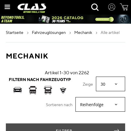
Zum
Rechercher
Inhalt
springen
startseite
fahrzeuglösungen
mechanik
alle artikel
MECHANIK
Artikel
1
-
30
von
2262
FILTERN NACH FAHRZEUGTYP
Zeige
Sortieren nach
FILTRER