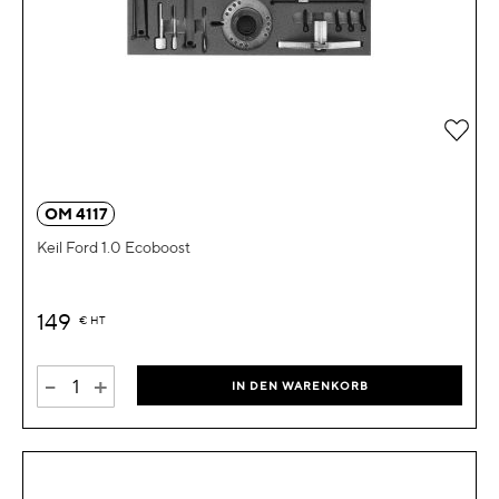
Zur 
OM 4117
Keil Ford 1.0 Ecoboost
149
€
HT
-
+
IN DEN WARENKORB