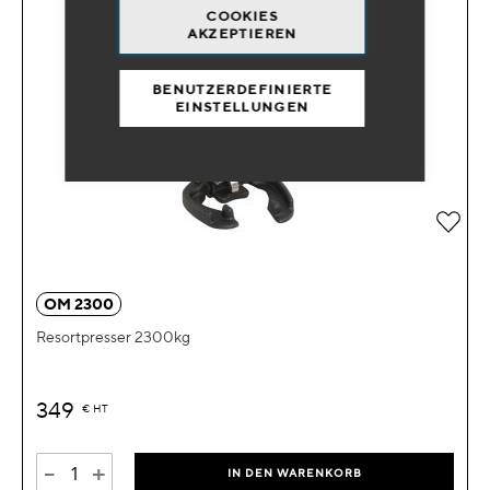
COOKIES
AKZEPTIEREN
BENUTZERDEFINIERTE
EINSTELLUNGEN
Zur 
OM 2300
Resortpresser 2300kg
349
€
HT
-
+
IN DEN WARENKORB