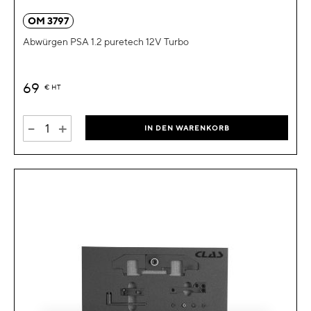
OM 3797
Abwürgen PSA 1.2 puretech 12V Turbo
69
€
HT
-
+
IN DEN WARENKORB