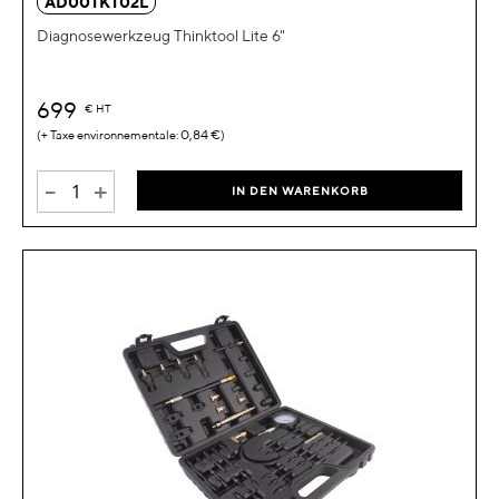
AD00TKT02L
Diagnosewerkzeug Thinktool Lite 6"
699
€
HT
0,84 €
-
+
IN DEN WARENKORB