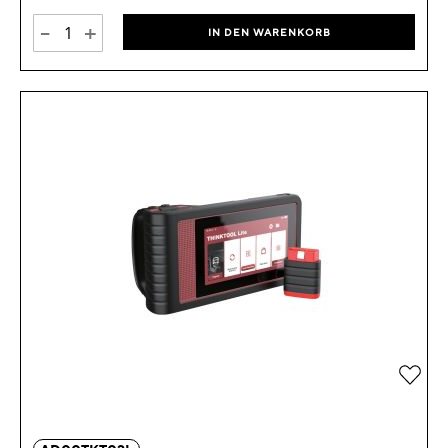
-
+
IN DEN WARENKORB
Zur 