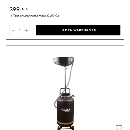
399
€
HT
0,20 €
-
+
IN DEN WARENKORB
Zur 