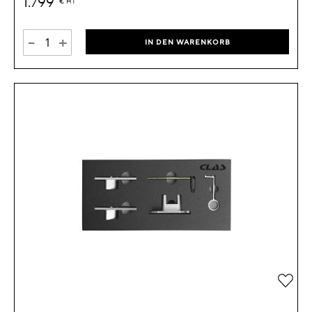
1.799
€
HT
-
+
IN DEN WARENKORB
Zur 