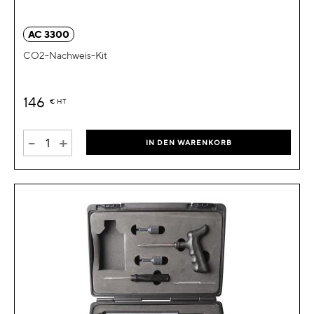
AC 3300
CO2-Nachweis-Kit
146
€
HT
-
+
IN DEN WARENKORB