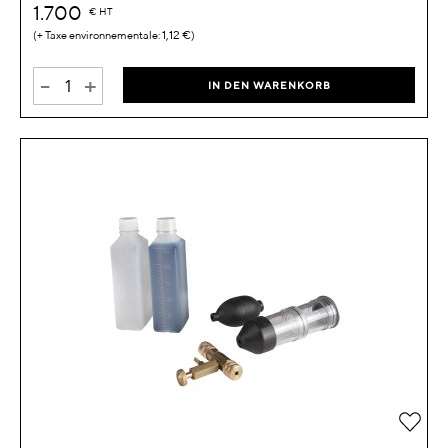
1.700
€
HT
1,12 €
-
+
IN DEN WARENKORB
Zur 