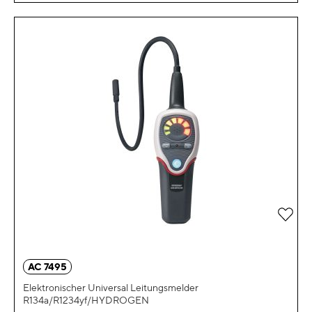
Zur 
AC 7495
Elektronischer Universal Leitungsmelder
R134a/R1234yf/HYDROGEN