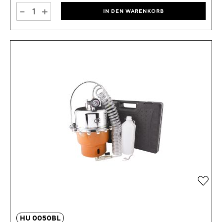
-
+
IN DEN WARENKORB
Zur 
HU 0050BL