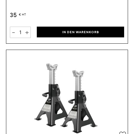
35
€
HT
-
+
IN DEN WARENKORB
Zur 