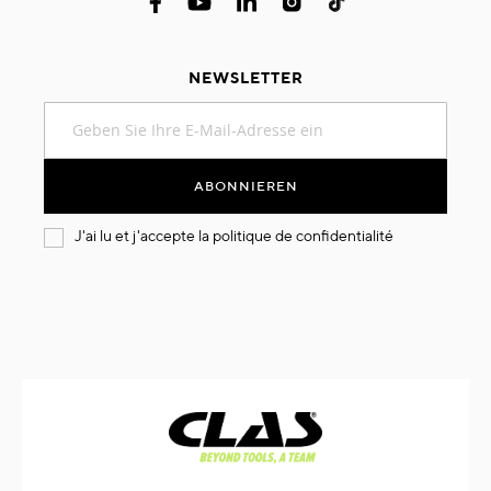
NEWSLETTER
Melden
Sie
sich
für
ABONNIEREN
unseren
Newsletter
J'ai lu et j'accepte la
politique de confidentialité
an: