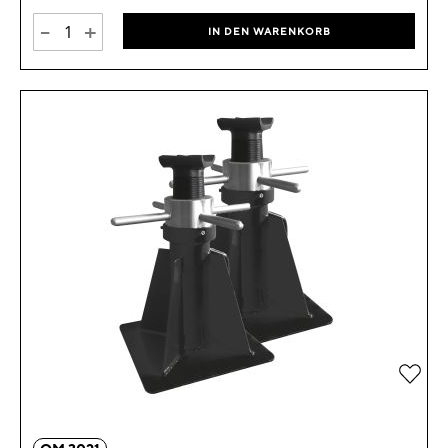
-
+
IN DEN WARENKORB
Zur 