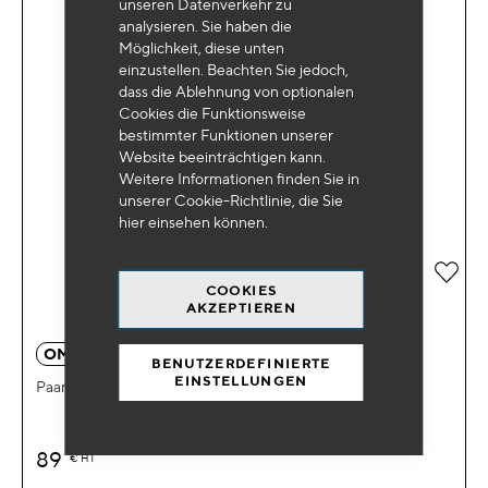
unseren Datenverkehr zu
analysieren. Sie haben die
Möglichkeit, diese unten
einzustellen. Beachten Sie jedoch,
dass die Ablehnung von optionalen
Cookies die Funktionsweise
bestimmter Funktionen unserer
Website beeinträchtigen kann.
Weitere Informationen finden Sie in
unserer Cookie-Richtlinie, die Sie
hier
einsehen können.
Zur 
COOKIES
AKZEPTIEREN
OM 3060
BENUTZERDEFINIERTE
EINSTELLUNGEN
Paar Krematoriumskerzen 6t mit Sicherheitsstiften
89
€
HT