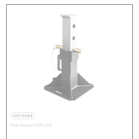
OM 0684
Paar Kerzen Stifte 22t