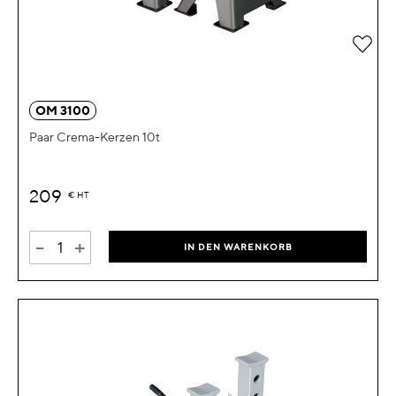
Zur 
OM 3100
Paar Crema-Kerzen 10t
209
€
HT
-
+
IN DEN WARENKORB