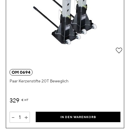
Zur 
OM 0694
Paar Kerzenstifte 20T Beweglich
329
€
HT
-
+
IN DEN WARENKORB