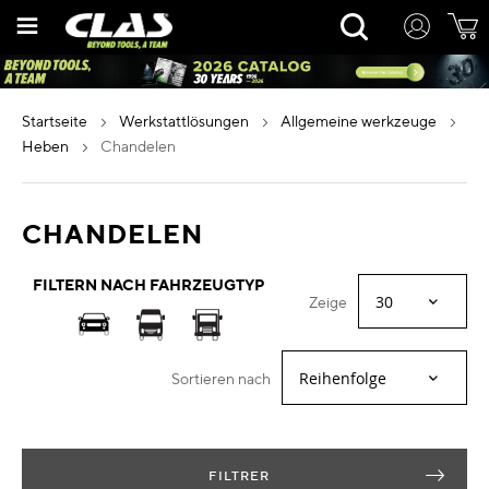
Zum
Rechercher
Inhalt
springen
startseite
werkstattlösungen
allgemeine werkzeuge
heben
chandelen
CHANDELEN
FILTERN NACH FAHRZEUGTYP
Zeige
Sortieren nach
FILTRER