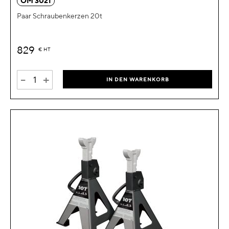
OM 3021
Paar Schraubenkerzen 20t
829
€
HT
-
+
IN DEN WARENKORB