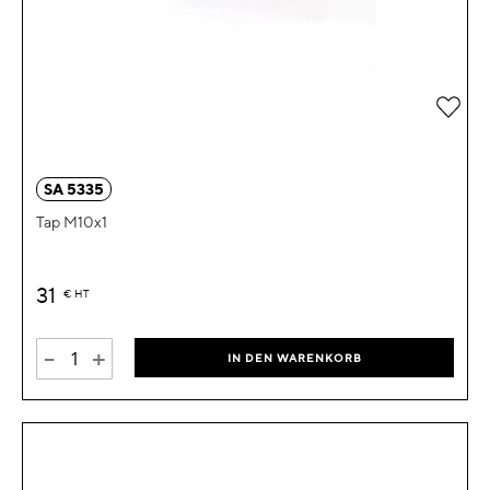
Zur 
SA 5335
Tap M10x1
31
€
HT
-
+
IN DEN WARENKORB