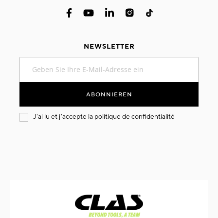
NEWSLETTER
Melden
Sie
sich
für
ABONNIEREN
unseren
Newsletter
J'ai lu et j'accepte la
politique de confidentialité
an: