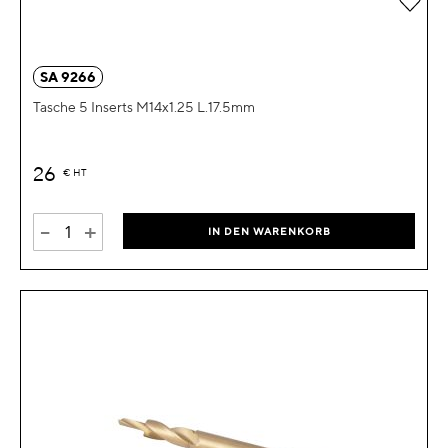
SA 9266
Tasche 5 Inserts M14x1.25 L.17.5mm
26
€
HT
-
+
IN DEN WARENKORB