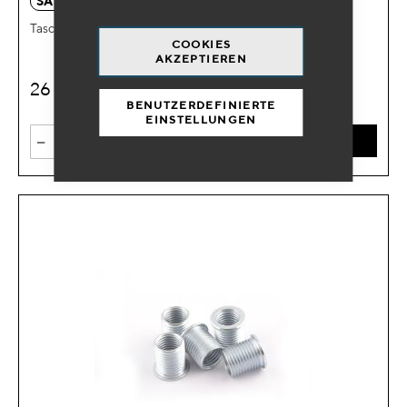
SA 9265
Tasche 5 Inserts M14x1.25 L.11.2mm
COOKIES
AKZEPTIEREN
26
€
HT
BENUTZERDEFINIERTE
EINSTELLUNGEN
-
+
IN DEN WARENKORB