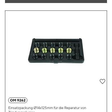
Zur 
OM 9262
Einsatzpackung Ø14x125mm für die Reparatur von