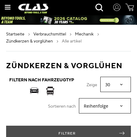
Zum
Rechercher
Inhalt
springen
startseite
verbrauchsmittel
mechanik
zündkerzen & vorglühen
alle artikel
ZÜNDKERZEN & VORGLÜHEN
FILTERN NACH FAHRZEUGTYP
Zeige
Sortieren nach
FILTRER