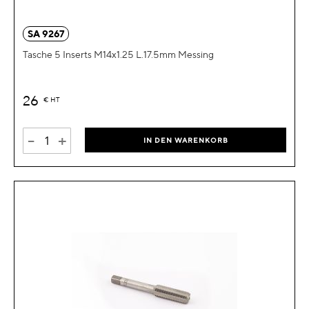
SA 9267
Tasche 5 Inserts M14x1.25 L.17.5mm Messing
26
€
HT
-
+
IN DEN WARENKORB