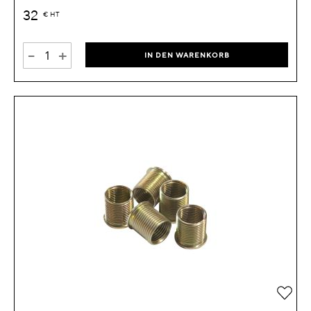
32
€
HT
-
+
IN DEN WARENKORB
Zur 