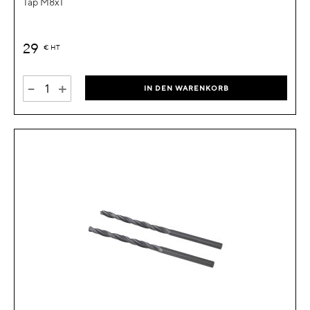
Tap M8x1
29
€
HT
-
+
IN DEN WARENKORB