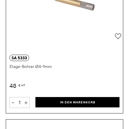
Zur 
SA 5333
Etage-Bohrer Ø4-9mm
48
€
HT
-
+
IN DEN WARENKORB