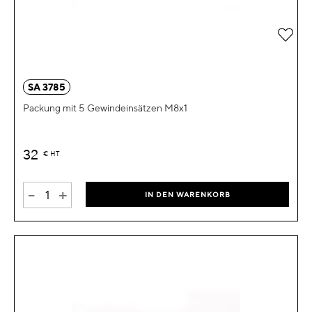
Zur 
SA 3785
Packung mit 5 Gewindeinsätzen M8x1
32
€
HT
-
+
IN DEN WARENKORB