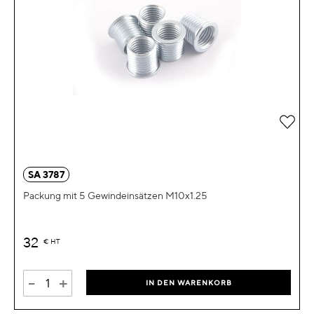
Zur 
SA 3787
Packung mit 5 Gewindeinsätzen M10x1.25
32
€
HT
-
+
IN DEN WARENKORB