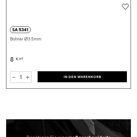
Zur 
SA 5341
Bohrer Ø3.5mm
8
€
HT
-
+
IN DEN WARENKORB