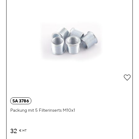
Zur 
SA 3786
Packung mit 5 Filterinserts M10x1
32
€
HT