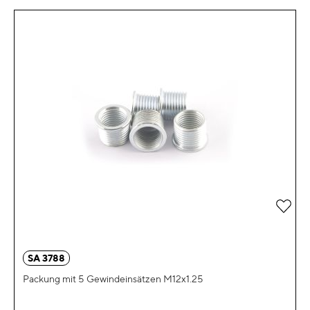
Zur 
SA 3788
Packung mit 5 Gewindeinsätzen M12x1.25