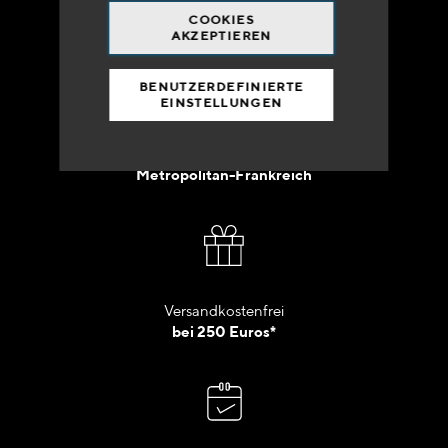
+33 (0)4 79 72 62 22 Drücken 1
COOKIES
AKZEPTIEREN
BENUTZERDEFINIERTE
EINSTELLUNGEN
Lieferung innerhalb von 48 bis 72 Stunden in
Metropolitan-Frankreich
Versandkostenfrei
bei 250 Euros*