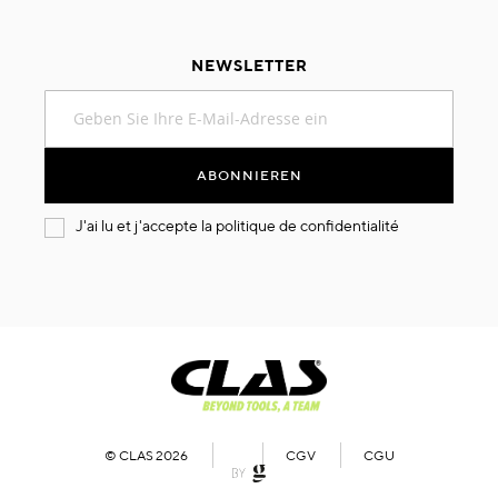
NEWSLETTER
Melden
Sie
sich
für
ABONNIEREN
unseren
Newsletter
J'ai lu et j'accepte la
politique de confidentialité
an:
© CLAS 2026
CGV
CGU