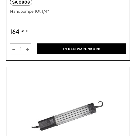
SA 0808
Handpumpe 10t 1/4"
164
€
HT
-
+
IN DEN WARENKORB