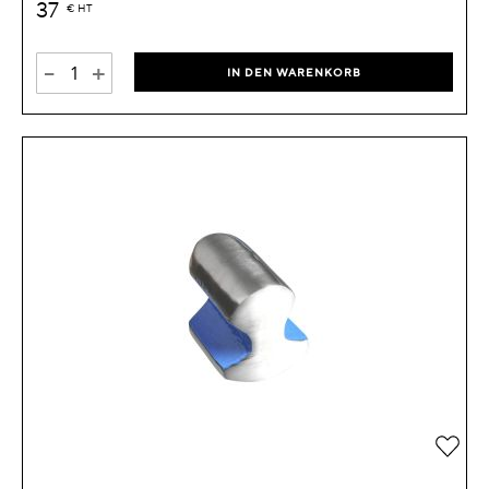
37
€
HT
-
+
IN DEN WARENKORB
Zur 