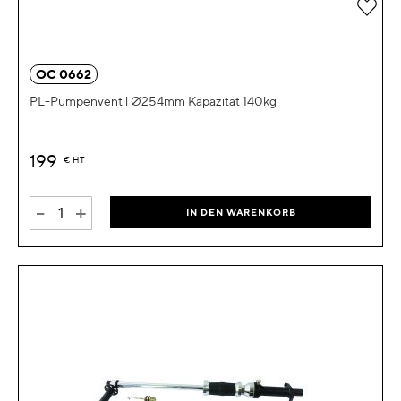
Zur 
OC 0662
PL-Pumpenventil Ø254mm Kapazität 140kg
199
€
HT
-
+
IN DEN WARENKORB