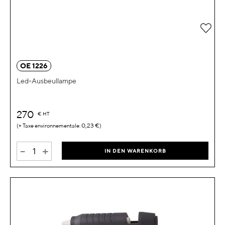
Zur 
OE 1226
Led-Ausbeullampe
270
€
HT
0,23 €
-
+
IN DEN WARENKORB