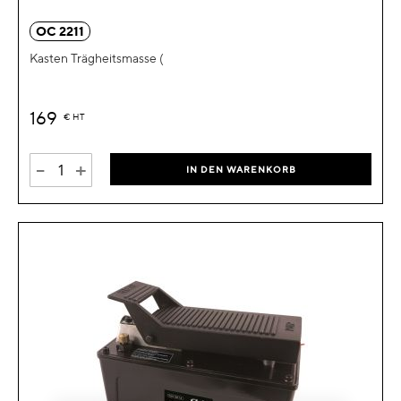
OC 2211
Kasten Trägheitsmasse (
169
€
HT
-
+
IN DEN WARENKORB