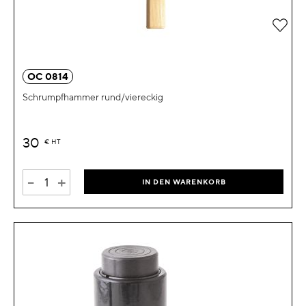
Zur 
OC 0814
Schrumpfhammer rund/viereckig
30
€
HT
-
+
IN DEN WARENKORB