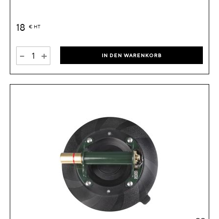
18
€
HT
-
+
IN DEN WARENKORB