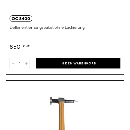
OC 8400
Dellenentfernungspaket ohne Lackierung
850
€
HT
-
+
IN DEN WARENKORB