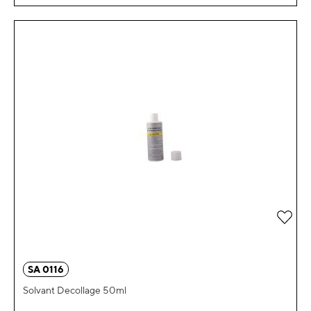
Zur 
SA 0116
Solvant Decollage 50ml