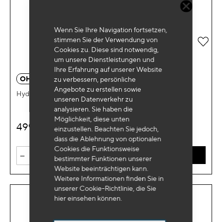
Wenn Sie Ihre Navigation fortsetzen,
stimmen Sie der Verwendung von
Zur 
Cookies zu. Diese sind notwendig,
um unsere Dienstleistungen und
Ihre Erfahrung auf unserer Website
OH 0014
zu verbessern, persönliche
Angebote zu erstellen sowie
Hydropneumatische PUmpe 10T 1/4"
unseren Datenverkehr zu
analysieren. Sie haben die
Möglichkeit, diese unten
499
€
HT
einzustellen. Beachten Sie jedoch,
dass die Ablehnung von optionalen
Cookies die Funktionsweise
-
+
IN DEN WARENKORB
bestimmter Funktionen unserer
Website beeinträchtigen kann.
Weitere Informationen finden Sie in
unserer Cookie-Richtlinie, die Sie
hier
einsehen können.