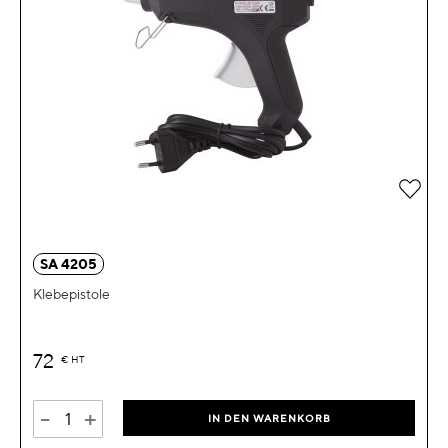
Zur 
SA 4205
Klebepistole
72
€
HT
-
+
IN DEN WARENKORB