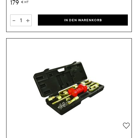
179
€
HT
-
+
IN DEN WARENKORB
Zur 