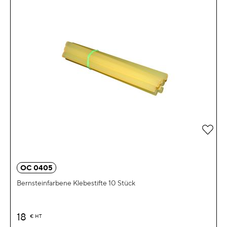
Zur 
OC 0405
Bernsteinfarbene Klebestifte 10 Stück
18
€
HT