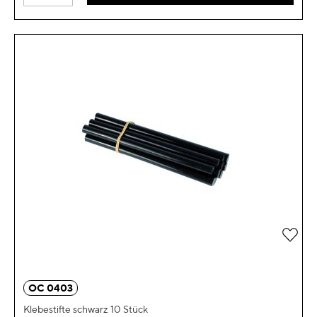
Zur 
OC 0403
Klebestifte schwarz 10 Stück