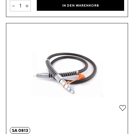
-
+
IN DEN WARENKORB
Zur 
SA 0813