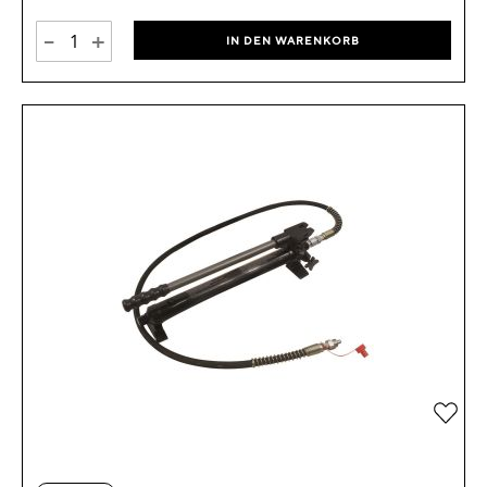
-
+
IN DEN WARENKORB
Zur 