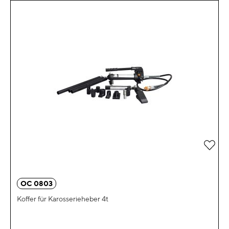
Zur 
OC 0803
Koffer für Karosserieheber 4t