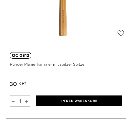
Zur 
OC 0812
Runder Planierhammer mit spitzer Spitze
30
€
HT
-
+
IN DEN WARENKORB