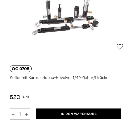
Zur 
OC 0705
Koffer mit Karosseriebau-Revolver 1/4"-Zieher/Drücker
520
€
HT
-
+
IN DEN WARENKORB