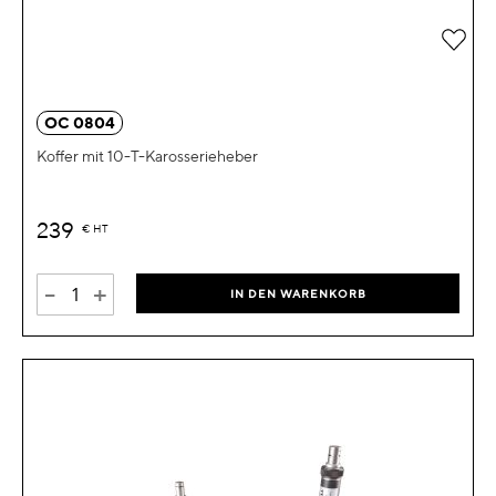
Zur 
OC 0804
Koffer mit 10-T-Karosserieheber
239
€
HT
-
+
IN DEN WARENKORB