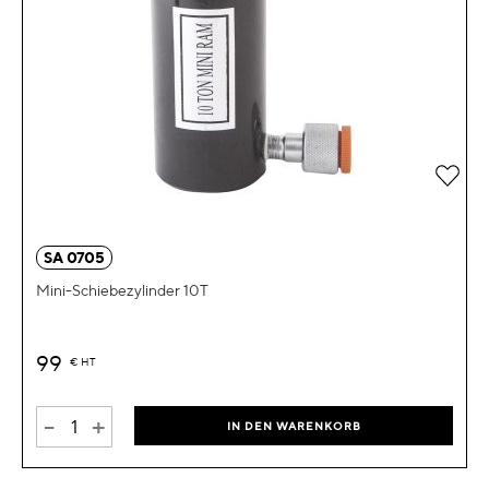
Zur 
SA 0705
Mini-Schiebezylinder 10T
99
€
HT
-
+
IN DEN WARENKORB