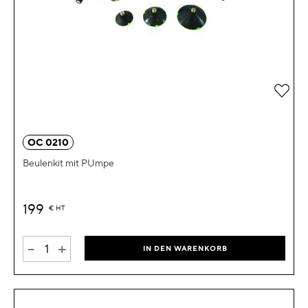
Zur 
OC 0210
Beulenkit mit PUmpe
199
€
HT
-
+
IN DEN WARENKORB