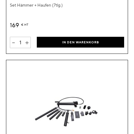
Set Hämmer + Haufen (7tlg.)
169
€
HT
-
+
IN DEN WARENKORB