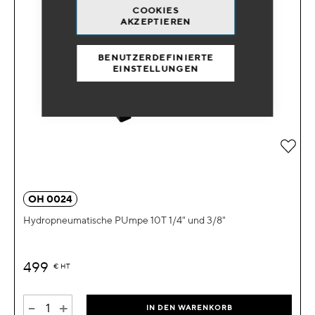
COOKIES
AKZEPTIEREN
BENUTZERDEFINIERTE
EINSTELLUNGEN
Zur 
OH 0024
Hydropneumatische PUmpe 10T 1/4" und 3/8"
499
€
HT
-
+
IN DEN WARENKORB