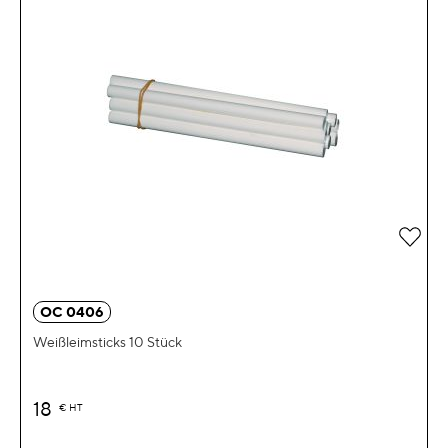
Zur 
OC 0406
Weißleimsticks 10 Stück
18
€
HT