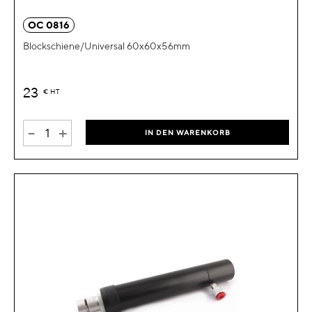
OC 0816
Blockschiene/Universal 60x60x56mm
23
€
HT
-
+
IN DEN WARENKORB