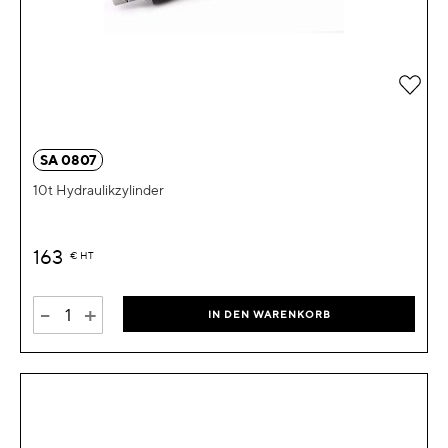
Zur 
SA 0807
10t Hydraulikzylinder
163
€
HT
-
+
IN DEN WARENKORB