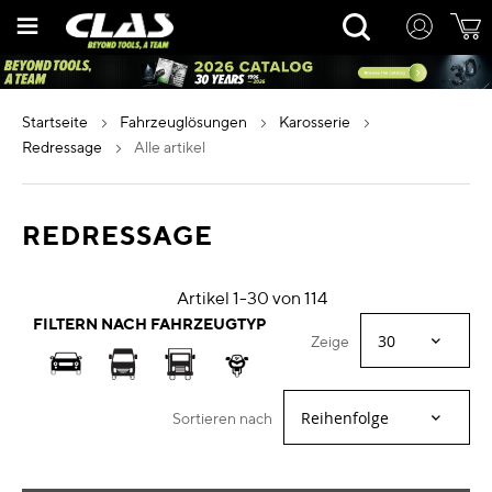
Zum
Rechercher
Inhalt
springen
startseite
fahrzeuglösungen
karosserie
redressage
alle artikel
REDRESSAGE
Artikel
1
-
30
von
114
FILTERN NACH FAHRZEUGTYP
Zeige
Sortieren nach