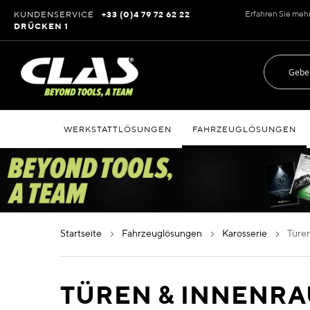
Zum
Erfahren Sie meh
KUNDENSERVICE
+33 (0)4 79 72 62 22
Inhalt
DRÜCKEN 1
springen
WERKSTATTLÖSUNGEN
FAHRZEUGLÖSUNGEN
startseite
fahrzeuglösungen
karosserie
tür
TÜREN & INNENR