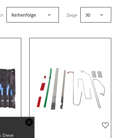
ch
Zeige
Zur
Zur
. Diese
Wunschliste
Wunschliste