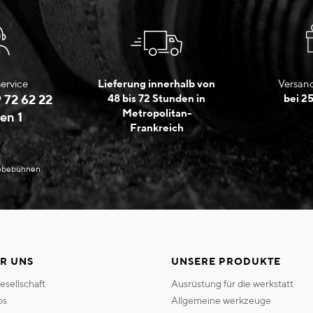
ervice
Lieferung innerhalb von
Versand
 72 62 22
48 bis 72 Stunden in
bei 2
Metropolitan-
en 1
Frankreich
Hebebühnen.
R UNS
UNSERE PRODUKTE
gesellschaft
ausrüstung für die werkstatt
os
allgemeine werkzeuge