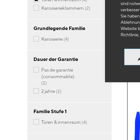
sind notw
Artikel
karosserieklammern
2
verbesser
OC
Sie haben 
Air
Ablehnung
Grundlegende Familie
Website b
Richtlinie,
Artikel
karosserie
4
49
-
Dauer der Garantie
pas de garantie
(consommable)
Artikel
2
Artikel
2 jahre
2
Familie Stufe 1
Artikel
türen & innenraum
4