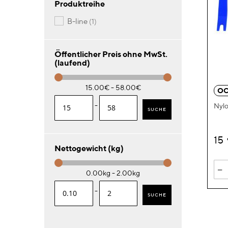
Produktreihe
Artikel
b-line
1
Öffentlicher Preis ohne MwSt.
(laufend)
15.00€ - 58.00€
OC
-
Nylo
SUCHE
15
Nettogewicht (kg)
-
0.00kg - 2.00kg
-
SUCHE