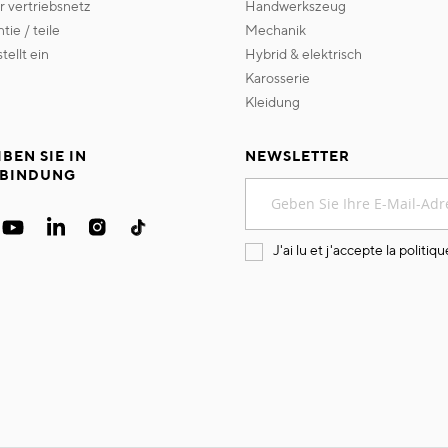
er vertriebsnetz
handwerkszeug
ntie / teile
mechanik
 stellt ein
hybrid & elektrisch
karosserie
kleidung
IBEN SIE IN
NEWSLETTER
BINDUNG
Melden
Sie
sich
für
J'ai lu et j'accepte la
politiqu
unseren
Newsletter
an: