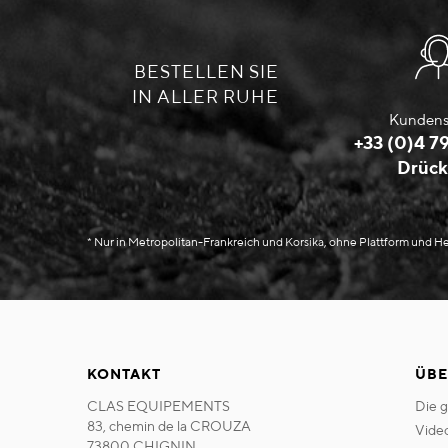
BESTELLEN SIE
IN ALLER RUHE
Kundens
+33 (0)4 79
Drück
* Nur in Metropolitan-Frankreich und Korsika, ohne Plattform und 
KONTAKT
ÜBE
CLAS EQUIPEMENTS
die 
83, chemin de la CROUZA
vide
73800 CHIGNIN