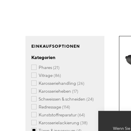
EINKAUFSOPTIONEN
Kategorien
Artikel
phares
21
Artikel
vitrage
86
Artikel
karosseriehandling
26
Artikel
karosserieheben
17
Artikel
schweissen & schneiden
24
Artikel
redressage
114
Artikel
kunststoffreparatur
64
Artikel
karosserielackierung
38
Wenn Sie 
Artikel
türen & innenraum
4