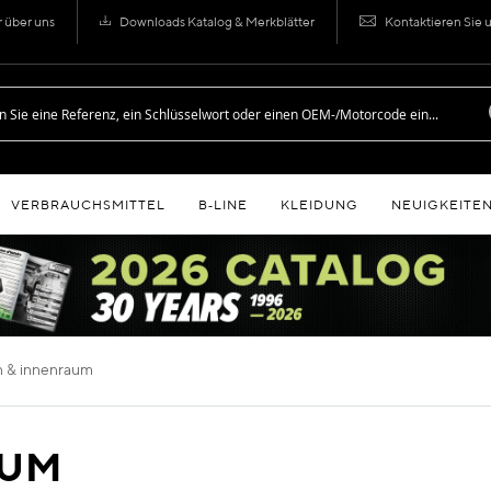
r über uns
Downloads Katalog & Merkblätter
Kontaktieren Sie 
VERBRAUCHSMITTEL
B‑LINE
KLEIDUNG
NEUIGKEITE
en & innenraum
AUM