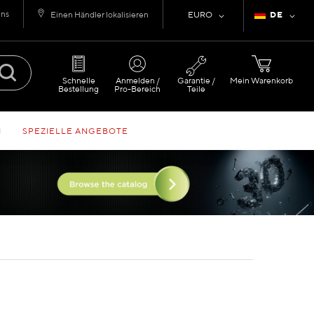
uns
Währung
Sprache
Einen Händler lokalisieren
EURO
DE
Schnelle
Anmelden /
Garantie /
Mein Warenkorb
Bestellung
Pro-Bereich
Teile
N
SPEZIELLE ANGEBOTE