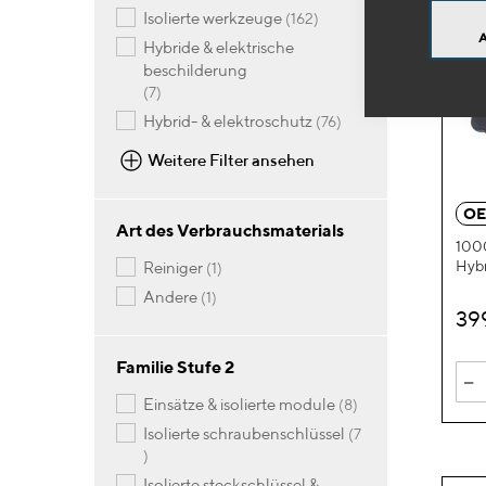
Artikel
isolierte werkzeuge
162
hybride & elektrische
beschilderung
Artikel
7
Artikel
hybrid- & elektroschutz
76
Weitere Filter ansehen
OE
Art des Verbrauchsmaterials
1000
Hybr
Artikel
reiniger
1
Artikel
andere
1
39
Familie Stufe 2
-
Artikel
einsätze & isolierte module
8
isolierte schraubenschlüssel
7
Artikel
isolierte steckschlüssel &