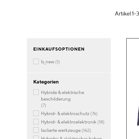
Artikel
1
-
EINKAUFSOPTIONEN
Artikel
is_new
1
Kategorien
hybride & elektrische
beschilderung
Artikel
7
Artikel
hybrid- & elektroschutz
76
Artikel
hybrid- & elektroelektronik
18
Artikel
isolierte werkzeuge
162
hybrides & elektrisches heben