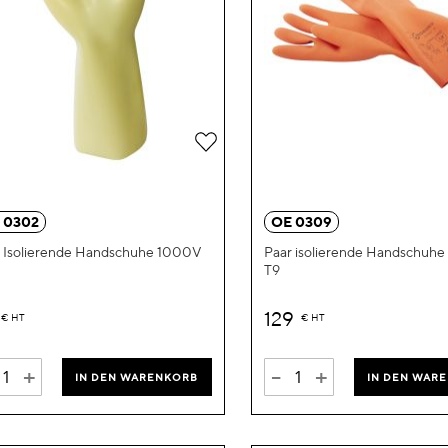
Zur
Wunschliste
hinzufügen
 0302
OE 0309
 Isolierende Handschuhe 1000V
Paar isolierende Handschuhe 
T9
129
€
HT
€
HT
+
-
+
IN DEN WARENKORB
IN DEN WAR