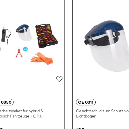
Zur
Wunschliste
hinzufügen
 0350
OE 0311
erheitspaket für hybrid &
Gesichtsschild zum Schutz vo
trisch Fahrzeuge + E.P.I.
Lichtbögen