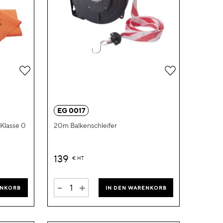
Zur
Zur
Wunschliste
Wunschliste
hinzufügen
hinzufügen
EG 0017
Klasse 0
20m Balkenschleifer
139
€
HT
-
+
ENKORB
IN DEN WARENKORB