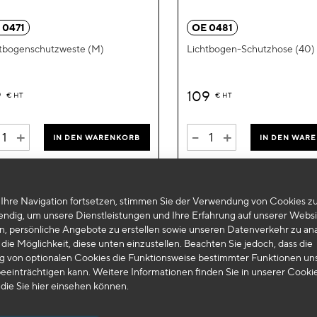
hinzufügen
 0471
OE 0481
tbogenschutzweste (M)
Lichtbogen-Schutzhose (40)
9
109
€
HT
€
HT
+
-
+
IN DEN WARENKORB
IN DEN WAR
Ihre Navigation fortsetzen, stimmen Sie der Verwendung von Cookies zu
endig, um unsere Dienstleistungen und Ihre Erfahrung auf unserer Websi
n, persönliche Angebote zu erstellen sowie unseren Datenverkehr zu ana
die Möglichkeit, diese unten einzustellen. Beachten Sie jedoch, dass die
 von optionalen Cookies die Funktionsweise bestimmter Funktionen un
eeinträchtigen kann. Weitere Informationen finden Sie in unserer Cooki
 die Sie
hier
einsehen können.