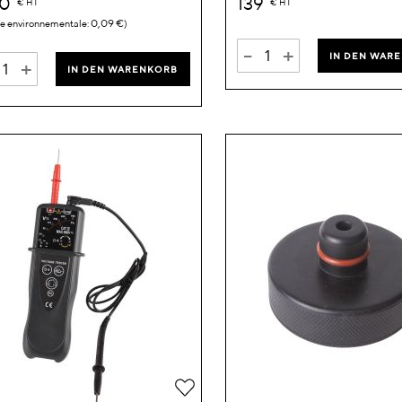
00
139
€
HT
€
HT
0,09 €
-
+
IN DEN WAR
+
IN DEN WARENKORB
Zur