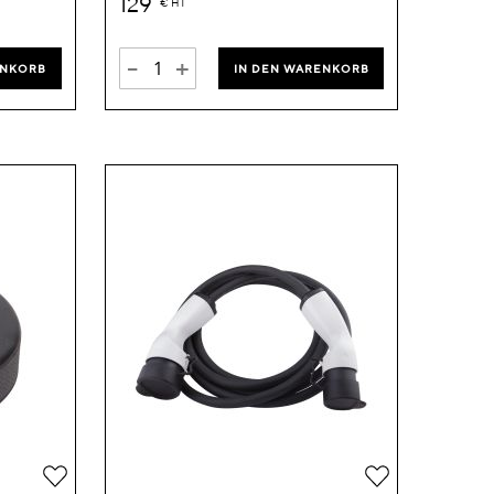
129
€
HT
-
+
ENKORB
IN DEN WARENKORB
Zur
Zur