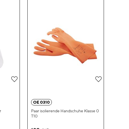
Zur
Zur
Wunschliste
Wunschliste
hinzufügen
hinzufügen
OE 0310
r
Paar isolierende Handschuhe Klasse 0
T10