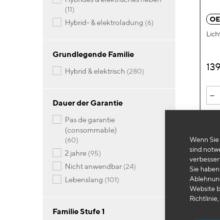
Artikel
11
OE
Artikel
hybrid- & elektroladung
6
Lich
Grundlegende Familie
13
Artikel
hybrid & elektrisch
280
-
Dauer der Garantie
pas de garantie
(consommable)
Wenn Sie 
Artikel
60
sind notw
Artikel
2 jahre
95
verbesser
Artikel
nicht anwendbar
24
Sie haben 
Ablehnung
Artikel
lebenslang
101
Website b
Richtlinie,
Familie Stufe 1