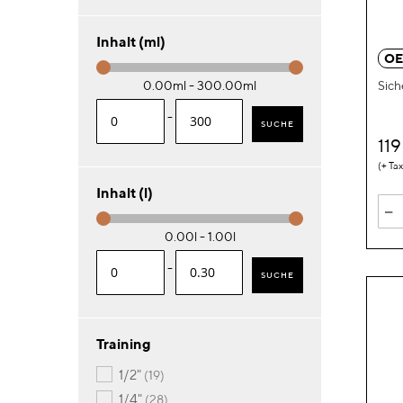
Inhalt (ml)
OE
Sich
0.00ml - 300.00ml
-
SUCHE
11
Inhalt (l)
-
0.00l - 1.00l
-
SUCHE
Training
Artikel
1/2"
19
Artikel
1/4"
28