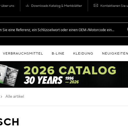
r über uns
Downloads Katalog & Merkblätter
Kontaktieren Sie 
VERBRAUCHSMITTEL
B‑LINE
KLEIDUNG
NEUIGKEITE
alle artikel
ISCH