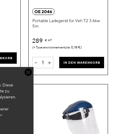
hinzufügen
hinzufügen
OE 2046
Portable Ladegerät für Veh T2 3.6kw
5m
289
€
HT
0,18 €
ENKORB
-
+
IN DEN WARENKORB
. Diese
te zu
lysieren.
serer
e-