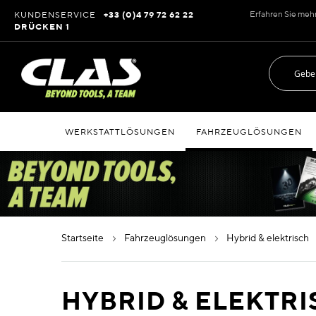
Zum
Erfahren Sie meh
KUNDENSERVICE
+33 (0)4 79 72 62 22
Inhalt
DRÜCKEN 1
springen
WERKSTATTLÖSUNGEN
FAHRZEUGLÖSUNGEN
startseite
fahrzeuglösungen
hybrid & elektrisch
HYBRID & ELEKTR