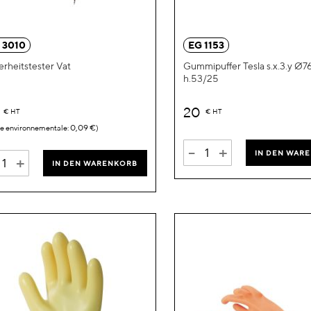
Wunschliste
hinzufügen
 3010
EG 1153
erheitstester Vat
Gummipuffer Tesla s.x.3.y Ø7
h.53/25
9
20
€
HT
€
HT
0,09 €
-
+
IN DEN WAR
+
IN DEN WARENKORB