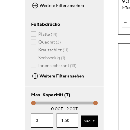
9
Weitere Filter ansehen
-
Fußabdrücke
Artikel
platte
14
Artikel
quadrat
3
Artikel
kreuzschlitz
11
Artikel
sechseckig
1
Artikel
innensechskant
13
Weitere Filter ansehen
Max. Kapazität (T)
0.00T - 2.00T
-
SUCHE