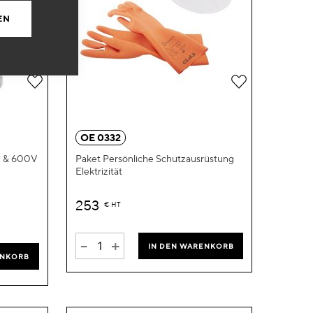
EN
Zur
Zur
Wunschliste
Wunschliste
hinzufügen
hinzufügen
OE 0332
I & 600V
Paket Persönliche Schutzausrüstung
Elektrizität
253
€
HT
-
+
IN DEN WARENKORB
ENKORB