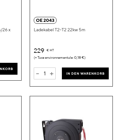
Wunschliste
Wunschliste
hinzufügen
hinzufügen
OE 2043
6/26 x
Ladekabel T2-T2 22kw 5m
229
€
HT
0,18 €
ENKORB
-
+
IN DEN WARENKORB