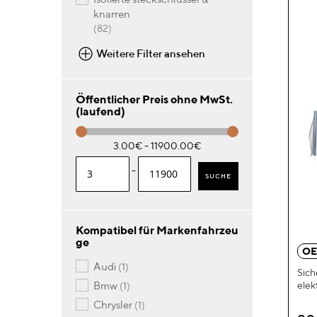
knarren
Artikel
82
Weitere Filter ansehen
Öffentlicher Preis ohne MwSt.
(laufend)
3.00€ - 11900.00€
-
SUCHE
Kompatibel für Markenfahrzeu
ge
OE
Artikel
audi
1
Sich
Artikel
elek
bmw
1
Artikel
chrysler
1