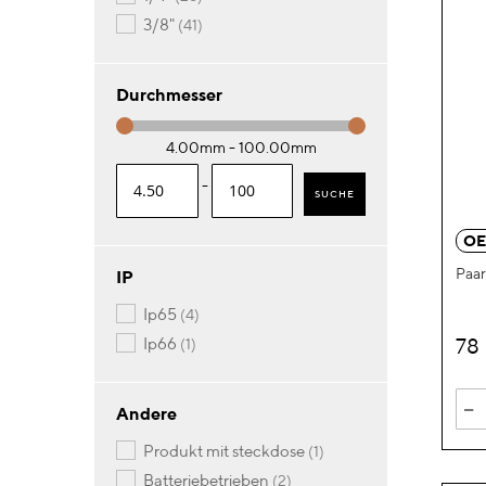
Artikel
3/8"
41
Durchmesser
4.00mm - 100.00mm
-
SUCHE
OE
Paar
IP
Artikel
ip65
4
Artikel
78
ip66
1
-
Andere
Artikel
produkt mit steckdose
1
Artikel
batteriebetrieben
2