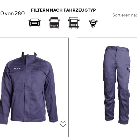
FILTERN NACH FAHRZEUGTYP
30
von
280
Sortieren na
Zur
Wunschliste