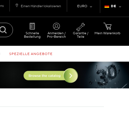
uns
Währung
Sprache
Einen Händler lokalisieren
EURO
DE
Schnelle
Anmelden /
Garantie /
Mein Warenkorb
Bestellung
Pro-Bereich
Teile
N
SPEZIELLE ANGEBOTE