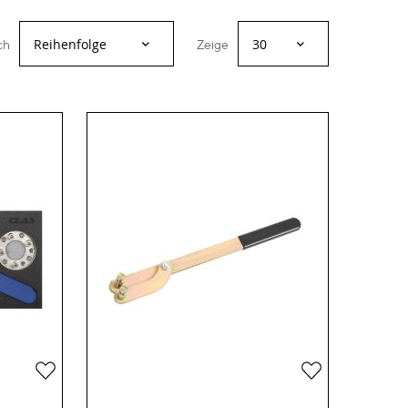
ch
Zeige
Zur
Zur
Wunschliste
Wunschliste