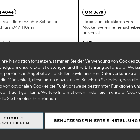
hinzufügen
 4044
OM 3678
ersal-Riemenzieher Schneller
Hebel zum blockieren von
chluss Ø47-110mm
Nockenwellenriemenscheibe
universal
5
149
€
HT
€
HT
+
-
+
Ihre Navigation fortsetzen, stimmen Sie der Verwendung von Cookies zu
IN DEN WARENKORB
IN DEN WAR
endig, um unsere Dienstleistungen und Ihre Erfahrung auf unserer Websi
n, persönliche Angebote zu erstellen sowie unseren Datenverkehr zu ana
die Möglichkeit, diese unten einzustellen. Beachten Sie jedoch, dass die
 von optionalen Cookies die Funktionsweise bestimmter Funktionen un
eeinträchtigen kann. Weitere Informationen finden Sie in unserer Cooki
 die Sie
hier
einsehen können.
COOKIES
BENUTZERDEFINIERTE EINSTELLUNG
AKZEPTIEREN