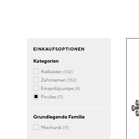
EINKAUFSOPTIONEN
Kategorien
Artikel
keilkästen
162
Artikel
zahnriemen
152
Artikel
einspritzpumpe
4
Artikel
poulies
11
Grundlegende Familie
Artikel
mechanik
11