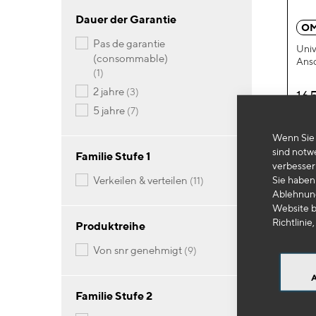
Dauer der Garantie
OM
pas de garantie
Univ
(consommable)
Ans
Artikel
1
Artikel
2 jahre
3
16
Artikel
5 jahre
7
-
Wenn Sie 
sind notw
Familie Stufe 1
verbesser
Artikel
Sie haben 
verkeilen & verteilen
11
Ablehnung
Website b
Richtlinie,
Produktreihe
Artikel
von snr genehmigt
9
Familie Stufe 2