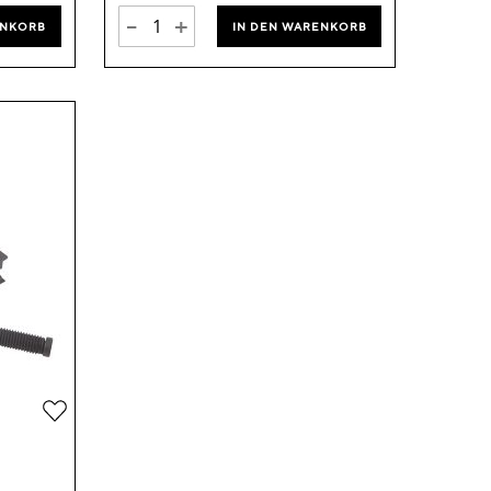
-
+
ENKORB
IN DEN WARENKORB
Zur
Wunschliste
hinzufügen