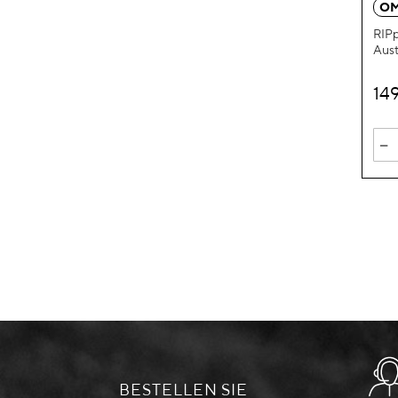
OM
RIPp
Aus
14
-
BESTELLEN SIE