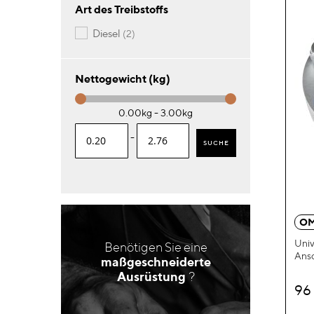
Art des Treibstoffs
Artikel
diesel
2
Nettogewicht (kg)
0.00kg - 3.00kg
-
SUCHE
OM
Univ
Benötigen Sie eine
Ans
maßgeschneiderte
Ausrüstung
?
96