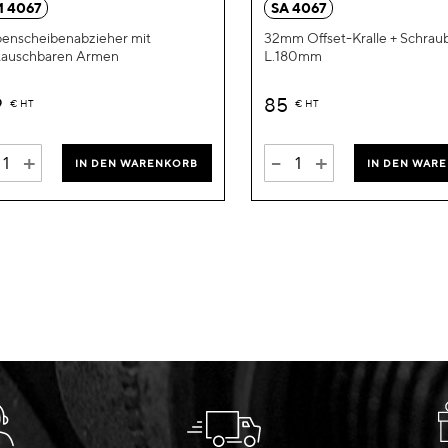
 4067
SA 4067
enscheibenabzieher mit
32mm Offset-Kralle + Schrau
tauschbaren Armen
L.180mm
9
85
€
HT
€
HT
+
-
+
IN DEN WARENKORB
IN DEN WAR