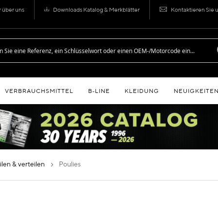
r über uns
Downloads Katalog & Merkblätter
Kontaktieren Sie 
VERBRAUCHSMITTEL
B‑LINE
KLEIDUNG
NEUIGKEITE
eilen & verteilen
poulies