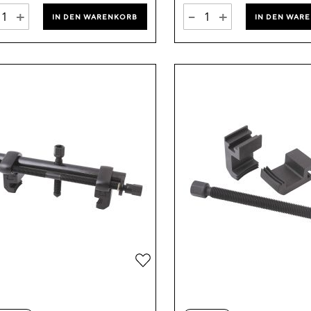
+
-
+
IN DEN WARENKORB
IN DEN WAR
Zur
Wunschliste
hinzufügen