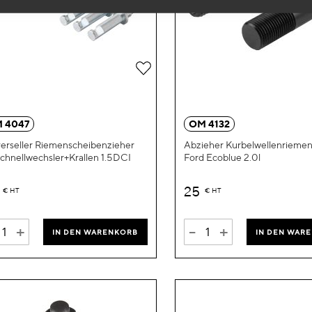
Zur
Wunschliste
hinzufügen
 4047
OM 4132
erseller Riemenscheibenzieher
Abzieher Kurbelwellenrieme
Schnellwechsler+Krallen 1.5DCI
Ford Ecoblue 2.0l
2
25
€
HT
€
HT
+
-
+
IN DEN WARENKORB
IN DEN WAR