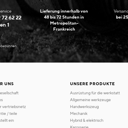
ervice
Lieferung innerhalb von
Versand
 72 62 22
48 bis 72 Stunden in
bei 2
Metropolitan-
en 1
Frankreich
Hebebühnen.
R UNS
UNSERE PRODUKTE
gesellschaft
ausrüstung für die werkstatt
os
allgemeine werkzeuge
er vertriebsnetz
handwerkszeug
ntie / teile
mechanik
 stellt ein
hybrid & elektrisch
karosserie