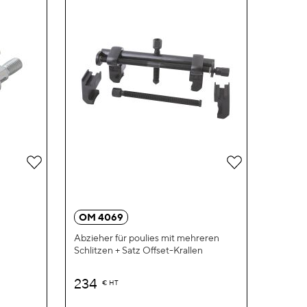
Zur
Zur
Wunschliste
Wunschliste
hinzufügen
hinzufügen
OM 4069
Abzieher für poulies mit mehreren
Schlitzen + Satz Offset-Krallen
234
€
HT