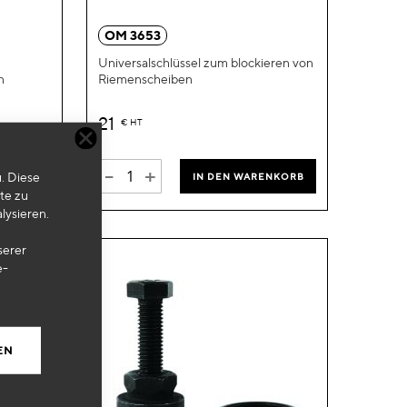
hinzufügen
hinzufügen
OM 3653
Universalschlüssel zum blockieren von
n
Riemenscheiben
21
€
HT
-
+
. Diese
IN DEN WARENKORB
ENKORB
te zu
lysieren.
serer
e-
EN