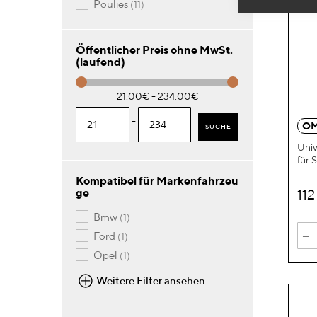
Artikel
poulies
11
Öffentlicher Preis ohne MwSt.
(laufend)
21.00€ - 234.00€
-
OM
SUCHE
Univ
für 
Kompatibel für Markenfahrzeu
11
ge
Artikel
bmw
1
-
Artikel
ford
1
Artikel
opel
1
Weitere Filter ansehen