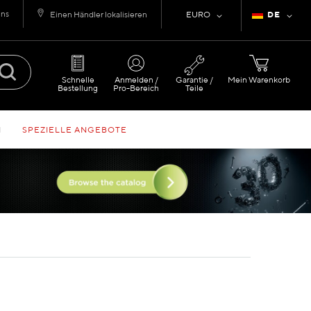
uns
Währung
Sprache
Einen Händler lokalisieren
EURO
DE
Schnelle
Anmelden /
Garantie /
Mein Warenkorb
Bestellung
Pro-Bereich
Teile
N
SPEZIELLE ANGEBOTE