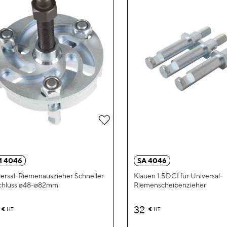
Zur
Wunschliste
hinzufügen
 4046
SA 4046
ersal-Riemenauszieher Schneller
Klauen 1.5DCI für Universal-
chluss ø48-ø82mm
Riemenscheibenzieher
32
€
HT
€
HT