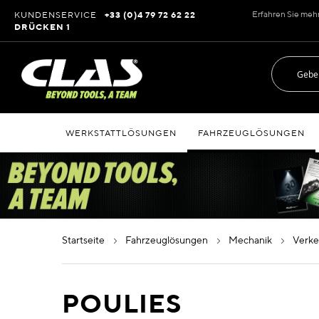
Zum
Erfahren Sie meh
KUNDENSERVICE
+33 (0)4 79 72 62 22
Inhalt
DRÜCKEN 1
springen
WERKSTATTLÖSUNGEN
FAHRZEUGLÖSUNGEN
startseite
fahrzeuglösungen
mechanik
verk
POULIES