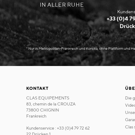
IN ALLER RUHE
Kundens
+33 (0)4 79
Drück
* Nur in Metropolitan-Frankreich und Korsika, ohne Plattform und 
KONTAKT
ÜBE
CLAS EQUIPEMENTS
die 
83, chemin de la CROUZA
vide
73800 CHIGNIN
uns
Frankreich
gara
clas
Kundenservice : +33 (0)4 79 72 62
22 Drücken 1