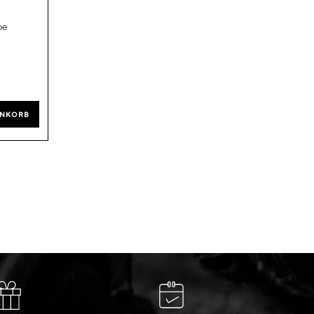
be
ENKORB