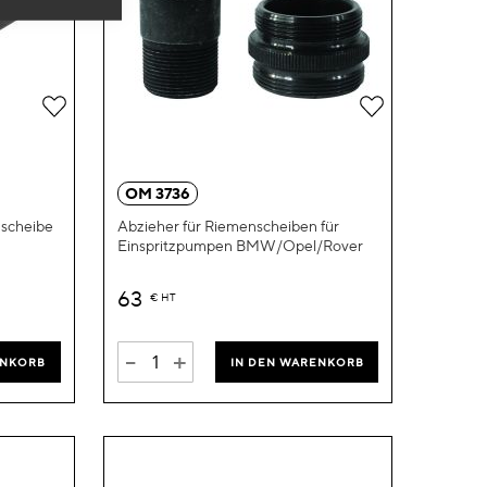
Zur
Zur
Wunschliste
Wunschliste
hinzufügen
hinzufügen
OM 3736
nscheibe
Abzieher für Riemenscheiben für
Einspritzpumpen BMW/Opel/Rover
63
€
HT
-
+
ENKORB
IN DEN WARENKORB