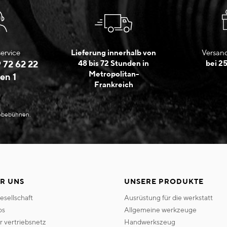
ervice
Lieferung innerhalb von
Versand
 72 62 22
48 bis 72 Stunden in
bei 2
Metropolitan-
en 1
Frankreich
Hebebühnen.
R UNS
UNSERE PRODUKTE
gesellschaft
ausrüstung für die werkstatt
os
allgemeine werkzeuge
er vertriebsnetz
handwerkszeug