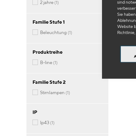
Artikel
sind notw
2 jahre
1
verbesser
OE
Sie haben 
Ablehnung
Stir
Familie Stufe 1
Website b
Artikel
beleuchtung
Richtlinie,
1
12
Produktreihe
-
Artikel
b-line
1
Familie Stufe 2
Artikel
stirnlampen
1
IP
Artikel
ip43
1