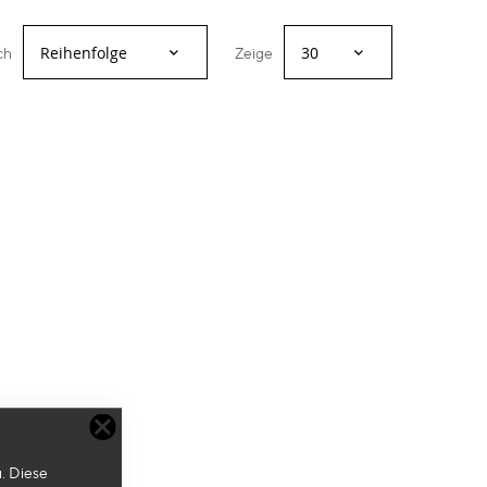
ch
Zeige
. Diese