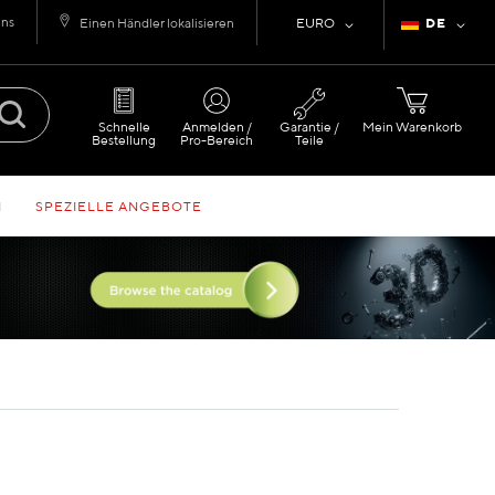
uns
Währung
Sprache
Einen Händler lokalisieren
EURO
DE
Schnelle
Anmelden /
Garantie /
Mein Warenkorb
Bestellung
Pro-Bereich
Teile
N
SPEZIELLE ANGEBOTE