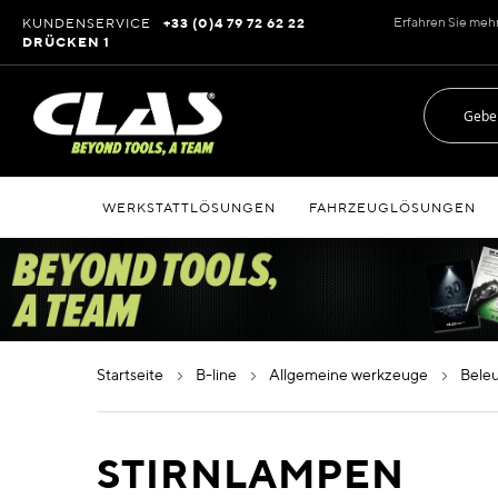
Zum
Erfahren Sie meh
KUNDENSERVICE
+33 (0)4 79 72 62 22
Inhalt
DRÜCKEN 1
springen
WERKSTATTLÖSUNGEN
FAHRZEUGLÖSUNGEN
startseite
b-line
allgemeine werkzeuge
bel
STIRNLAMPEN