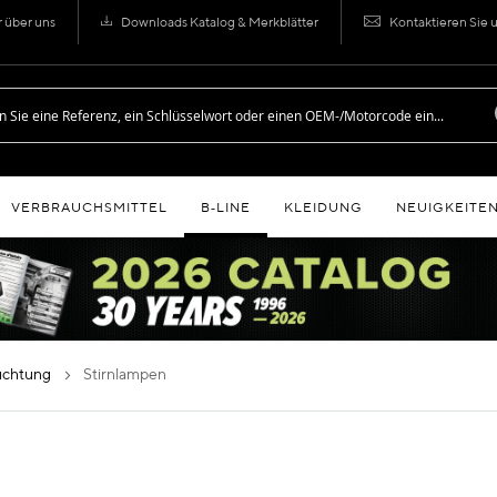
r über uns
Downloads Katalog & Merkblätter
Kontaktieren Sie 
VERBRAUCHSMITTEL
B‑LINE
KLEIDUNG
NEUIGKEITE
euchtung
stirnlampen