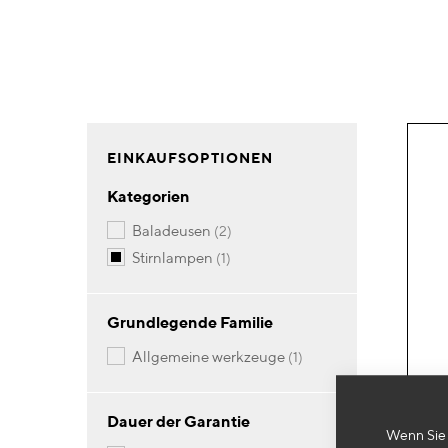
EINKAUFSOPTIONEN
Kategorien
Artikel
baladeusen
2
Artikel
stirnlampen
1
Grundlegende Familie
Artikel
allgemeine werkzeuge
1
Dauer der Garantie
Wenn Sie 