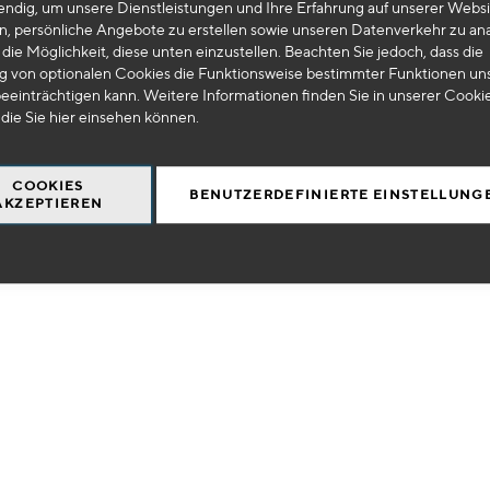
endig, um unsere Dienstleistungen und Ihre Erfahrung auf unserer Websi
hinzufügen
n, persönliche Angebote zu erstellen sowie unseren Datenverkehr zu ana
 0199BL
die Möglichkeit, diese unten einzustellen. Beachten Sie jedoch, dass die
 von optionalen Cookies die Funktionsweise bestimmter Funktionen un
nband mit Doppeltem Kopfband
eeinträchtigen kann. Weitere Informationen finden Sie in unserer Cooki
 die Sie
hier
einsehen können.
€
HT
0,03 €
COOKIES
BENUTZERDEFINIERTE EINSTELLUNG
AKZEPTIEREN
+
IN DEN WARENKORB