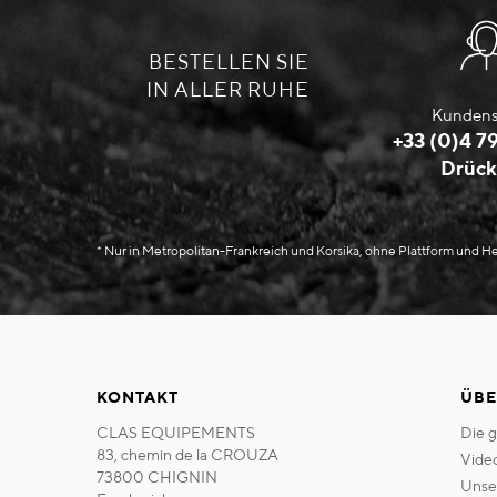
BESTELLEN SIE
IN ALLER RUHE
Kundens
+33 (0)4 79
Drück
* Nur in Metropolitan-Frankreich und Korsika, ohne Plattform und 
KONTAKT
ÜBE
CLAS EQUIPEMENTS
die 
83, chemin de la CROUZA
vide
73800 CHIGNIN
uns