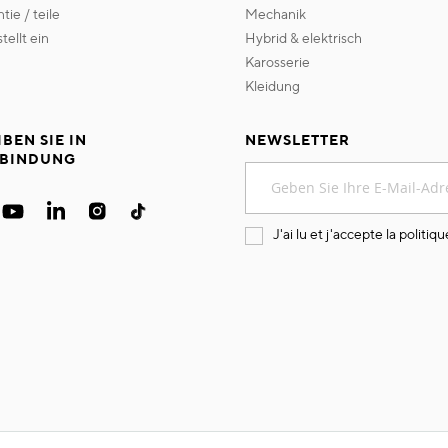
ntie / teile
mechanik
 stellt ein
hybrid & elektrisch
karosserie
kleidung
IBEN SIE IN
NEWSLETTER
BINDUNG
Melden
Sie
sich
für
J'ai lu et j'accepte la
politiqu
unseren
Newsletter
an: