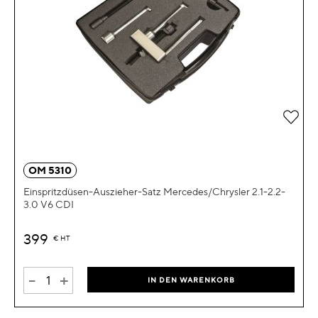
Zur 
OM 5310
Einspritzdüsen-Auszieher-Satz Mercedes/Chrysler 2.1-2.2-
3.0 V6 CDI
399
€
HT
-
+
IN DEN WARENKORB