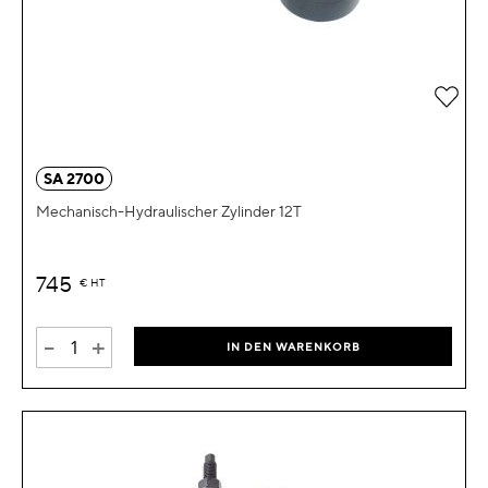
Zur 
SA 2700
Mechanisch-Hydraulischer Zylinder 12T
745
€
HT
-
+
IN DEN WARENKORB