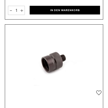
-
+
IN DEN WARENKORB
Zur 