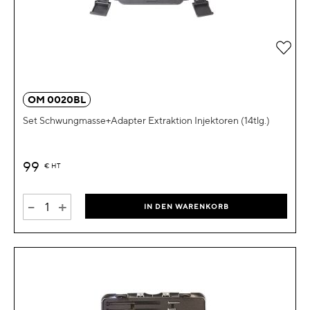
Zur 
OM 0020BL
Set Schwungmasse+Adapter Extraktion Injektoren (14tlg.)
99
€
HT
-
+
IN DEN WARENKORB