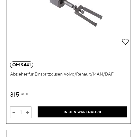
Zur 
OM 9441
Abzieher für Einspritzdüsen Volvo/Renault/MAN/DAF
315
€
HT
-
+
IN DEN WARENKORB