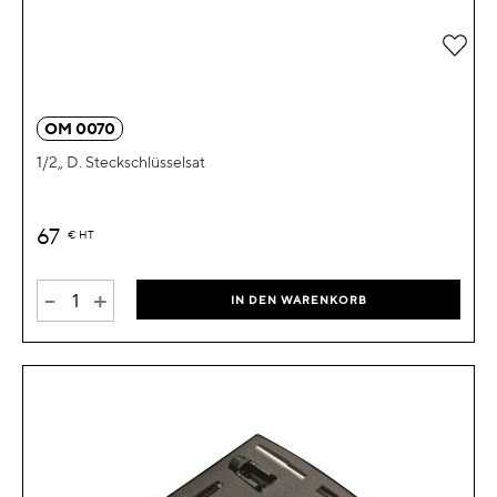
Zur 
OM 0070
1/2„ D. Steckschlüsselsat
67
€
HT
-
+
IN DEN WARENKORB