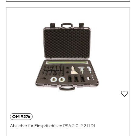
Zur 
OM 9276
Abzieher für Einspritzdüsen PSA 2.0-2.2 HDI