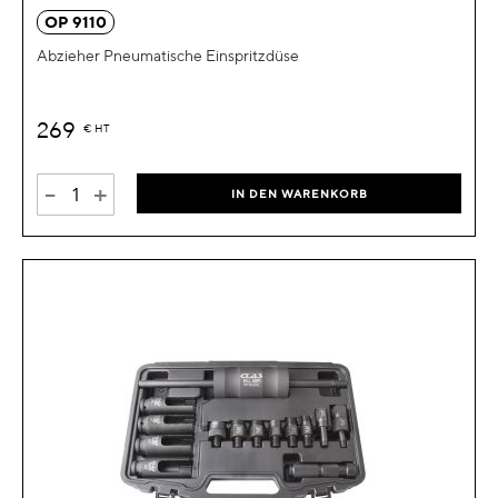
OP 9110
Abzieher Pneumatische Einspritzdüse
269
€
HT
-
+
IN DEN WARENKORB