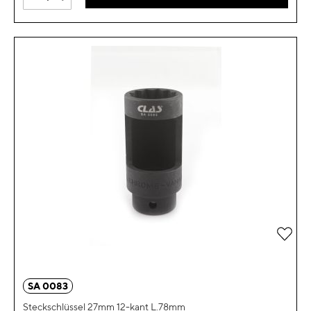
Zur 
SA 0083
Steckschlüssel 27mm 12-kant L.78mm