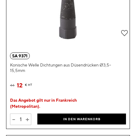
Zur 
SA 9371
Konische Welle Dichtungen aus Düsendrücken Ø3,5-
15,5mm
12
44
€
HT
Das Angebot gilt nur in Frankreich
(Metropolitan).
-
+
IN DEN WARENKORB