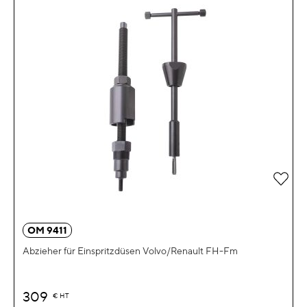
Zur 
OM 9411
Abzieher für Einspritzdüsen Volvo/Renault FH-Fm
309
€
HT