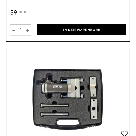
59
€
HT
-
+
IN DEN WARENKORB
Zur 