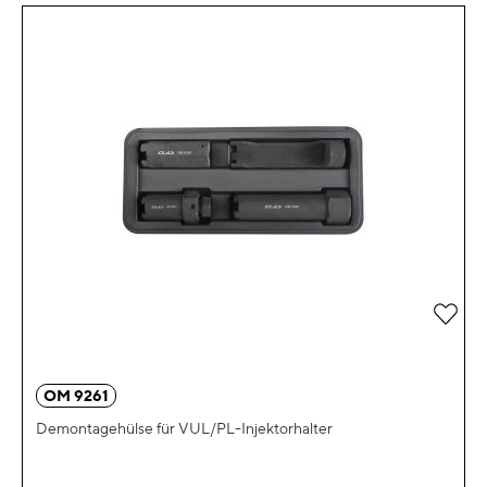
Zur 
OM 9261
Demontagehülse für VUL/PL-Injektorhalter