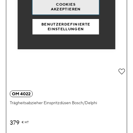
COOKIES
AKZEPTIEREN
BENUTZERDEFINIERTE
EINSTELLUNGEN
Zur 
OM 4022
Trägheitsabzieher Einspritzdüsen Bosch/Delphi
379
€
HT