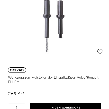
Zur 
OM 9412
Werkzeug zum Aufstellen der Einspritzdüsen Volvo/Renault
FH-Fm
269
€
HT
-
+
IN DEN WARENKORB