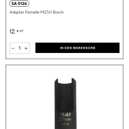
SA 0126
Adapter Femelle M27x1 Bosch
12
€
HT
-
+
IN DEN WARENKORB