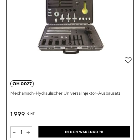
Zur 
OH 0027
Mechanisch-Hydraulischer Universalinjektor-Ausbausatz
1.999
€
HT
-
+
IN DEN WARENKORB