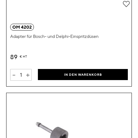
Zur 
OM 4202
Adapter für Bosch- und Delphi-Einspritzdüsen
89
€
HT
-
+
IN DEN WARENKORB