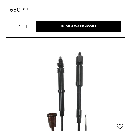
650
€
HT
-
+
IN DEN WARENKORB
Zur 