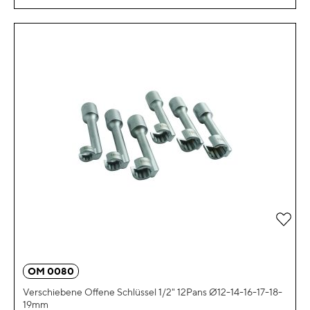
Zur 
OM 0080
Verschiebene Offene Schlüssel 1/2" 12Pans Ø12-14-16-17-18-
19mm