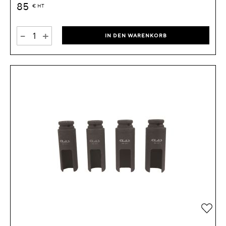
85
€
HT
-
+
IN DEN WARENKORB
Zur 