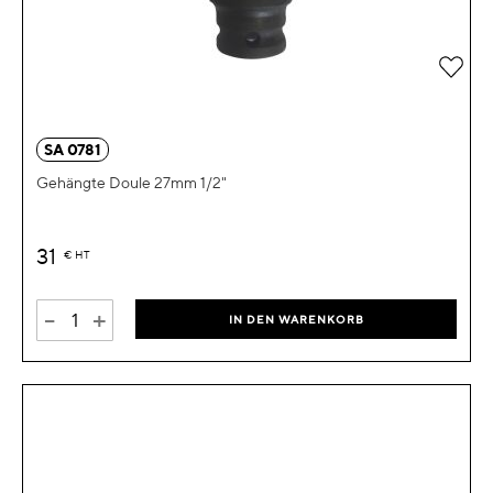
Zur 
SA 0781
Gehängte Doule 27mm 1/2"
31
€
HT
-
+
IN DEN WARENKORB