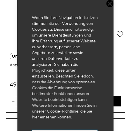
Wenn Sie Ihre Navigation fortsetzen,
stimmen Sie der Verwendung von
Cookies zu. Diese sind notwendig,
Zur 
um unsere Dienstleistungen und
Ihre Erfahrung auf unserer Website
zu verbessern, persönliche
Angebote zu erstellen sowie
OM 9280
unseren Datenverkehr zu
analysieren. Sie haben die
Abzieher für Einspritzdichtungen
Möglichkeit, diese unten
einzustellen. Beachten Sie jedoch,
dass die Ablehnung von optionalen
49
€
HT
Cookies die Funktionsweise
bestimmter Funktionen unserer
Website beeinträchtigen kann.
-
+
IN DEN WARENKORB
Weitere Informationen finden Sie in
unserer Cookie-Richtlinie, die Sie
hier
einsehen können.