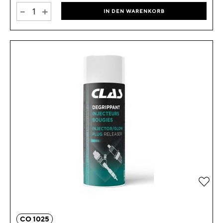
-
+
IN DEN WARENKORB
Zur 
CO 1025