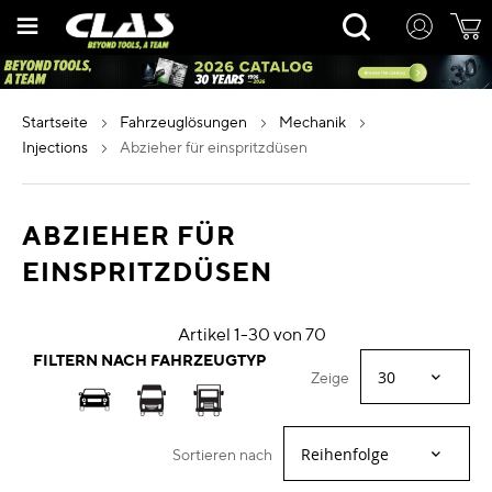
Zum
Rechercher
Inhalt
springen
startseite
fahrzeuglösungen
mechanik
injections
abzieher für einspritzdüsen
ABZIEHER FÜR
EINSPRITZDÜSEN
Artikel
1
-
30
von
70
FILTERN NACH FAHRZEUGTYP
Zeige
Sortieren nach