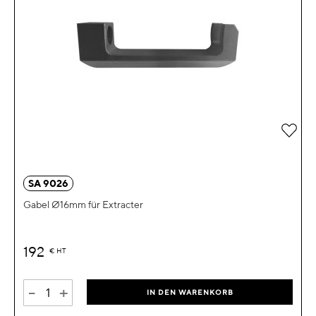
Zur 
SA 9026
Gabel Ø16mm für Extracter
192
€
HT
-
+
IN DEN WARENKORB