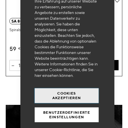
Ihre Erfahrung auf unserer Website
zu verbessern, persönliche
Angebote zu erstellen sowie
unseren Datenverkehr zu
SA 8028
analysieren. Sie haben die
Möglichkeit, diese unten
Spiralschlauch Ø6x4mm L.5.5m
einzustellen. Beachten Sie jedoch,
dass die Ablehnung von optionalen
Cookies die Funktionsweise
59
€
HT
bestimmter Funktionen unserer
Website beeinträchtigen kann.
-
+
Weitere Informationen finden Sie in
IN DEN WARENKORB
unserer Cookie-Richtlinie, die Sie
hier
einsehen können.
COOKIES
AKZEPTIEREN
BENUTZERDEFINIERTE
EINSTELLUNGEN
Benötigen Sie eine
maßgeschneiderte
Ausrüstung
?