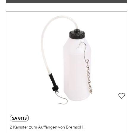
Zur 
SA 8113
2 Kanister zum Auffangen von Bremsöl 1l