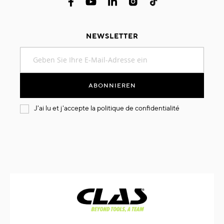
NEWSLETTER
Melden
Sie
sich
für
ABONNIEREN
unseren
Newsletter
J'ai lu et j'accepte la
politique de confidentialité
an: