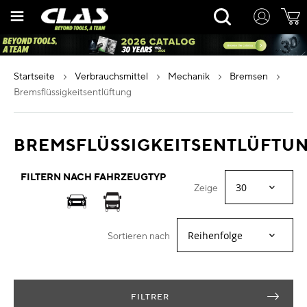
Zum
Rechercher
Inhalt
springen
startseite
verbrauchsmittel
mechanik
bremsen
bremsflüssigkeitsentlüftung
BREMSFLÜSSIGKEITSENTLÜFTU
FILTERN NACH FAHRZEUGTYP
Zeige
Sortieren nach
FILTRER