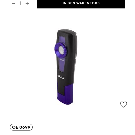
-
+
IN DEN WARENKORB
Zur 
OE 0699