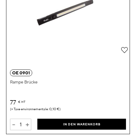
Zur 
OE 0901
Rampe Brücke
77
€
HT
0,10 €
-
+
IN DEN WARENKORB