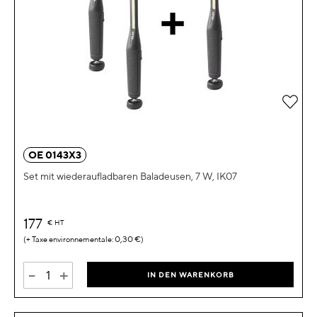
Zur 
OE 0143X3
Set mit wiederaufladbaren Baladeusen, 7 W, IK07
177
€
HT
0,30 €
-
+
IN DEN WARENKORB