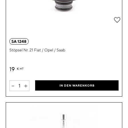
Zur 
SA 1248
Stöpsel Nr. 21 Fiat / Opel / Saab
19
€
HT
-
+
IN DEN WARENKORB