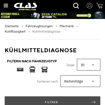
Zum
Rechercher
Inhalt
springen
startseite
fahrzeuglösungen
mechanik
kühlflüssigkeit
kühlmitteldiagnose
KÜHLMITTELDIAGNOSE
FILTERN NACH FAHRZEUGTYP
Zeige
Sortieren nach
FILTRER