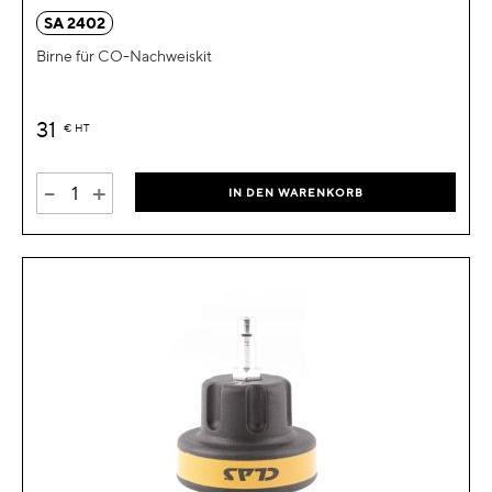
SA 2402
Birne für CO-Nachweiskit
31
€
HT
-
+
IN DEN WARENKORB