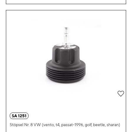
Zur 
SA 1251
Stöpsel Nr. 8 VW (vento, t4, passat-1996, golf, beetle, sharan)