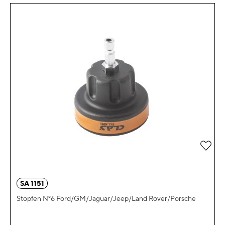
Zur 
SA 1151
Stopfen N°6 Ford/GM/Jaguar/Jeep/Land Rover/Porsche