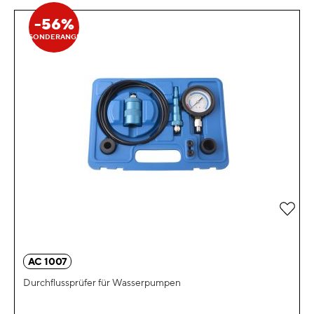
-56%
SONDERANGEBOT
Zur 
AC 1007
Durchflussprüfer für Wasserpumpen