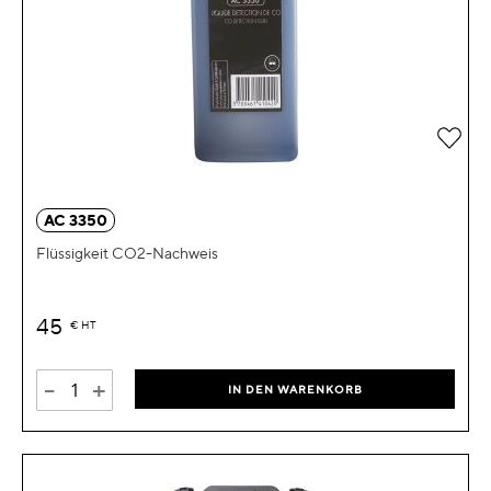
Zur 
AC 3350
Flüssigkeit CO2-Nachweis
45
€
HT
-
+
IN DEN WARENKORB