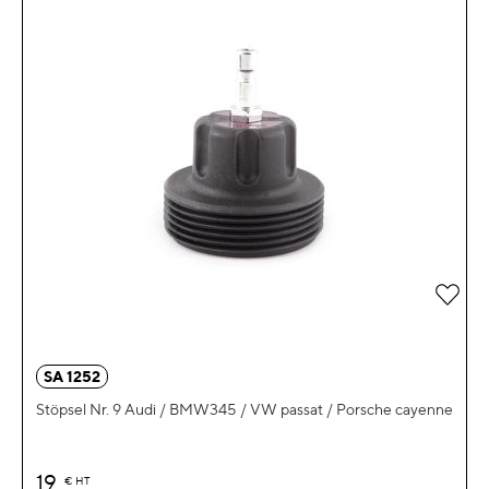
Zur 
SA 1252
Stöpsel Nr. 9 Audi / BMW345 / VW passat / Porsche cayenne
19
€
HT