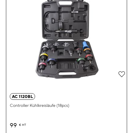
Zur 
AC 1120BL
Controller Kühlkreisläufe (18pcs)
99
€
HT