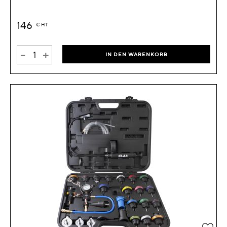
146
€
HT
-
+
IN DEN WARENKORB
Zur 