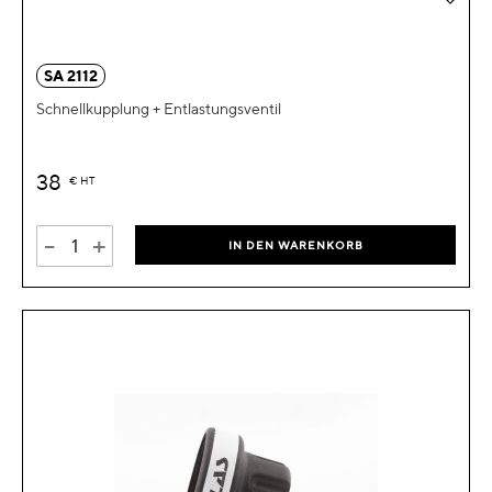
SA 2112
Schnellkupplung + Entlastungsventil
38
€
HT
-
+
IN DEN WARENKORB