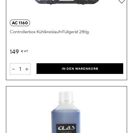
AC 1160
Controllerbox Kühlkreislauf+Füllgerät 28tlg.
149
€
HT
-
+
IN DEN WARENKORB