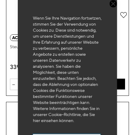
Zur 
Wenn Sie Ihre Navigation fortsetzen,
stimmen Sie der Verwendung von
Cookies zu. Diese sind notwendig,
um unsere Dienstleistungen und
AC 1002
Ihre Erfahrung auf unserer Website
Steuergerät für Kühlkreisläufe LKW
zu verbessern, persönliche
Angebote zu erstellen sowie
unseren Datenverkehr zu
339
analysieren. Sie haben die
€
HT
Möglichkeit, diese unten
einzustellen. Beachten Sie jedoch,
-
+
dass die Ablehnung von optionalen
IN DEN WARENKORB
Cookies die Funktionsweise
bestimmter Funktionen unserer
Website beeinträchtigen kann.
Weitere Informationen finden Sie in
unserer Cookie-Richtlinie, die Sie
hier
einsehen können.