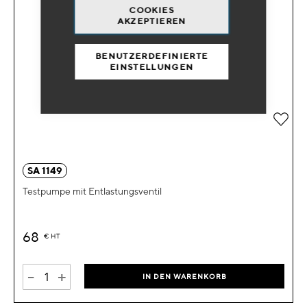
COOKIES
AKZEPTIEREN
BENUTZERDEFINIERTE
EINSTELLUNGEN
Zur 
SA 1149
Testpumpe mit Entlastungsventil
68
€
HT
-
+
IN DEN WARENKORB