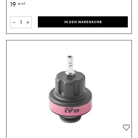
19
€
HT
-
+
IN DEN WARENKORB
Zur 