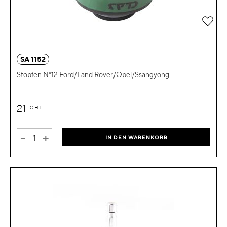
Zur 
SA 1152
Stopfen N°12 Ford/Land Rover/Opel/Ssangyong
21
€
HT
-
+
IN DEN WARENKORB