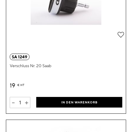
Zur 
SA 1249
Verschluss Nr. 20 Saab
19
€
HT
-
+
IN DEN WARENKORB