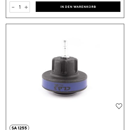
-
+
IN DEN WARENKORB
Zur 
SA 1255