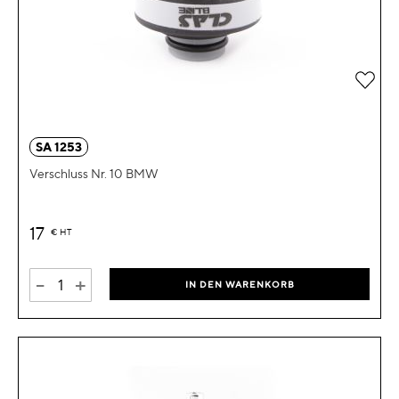
Zur 
SA 1253
Verschluss Nr. 10 BMW
17
€
HT
-
+
IN DEN WARENKORB