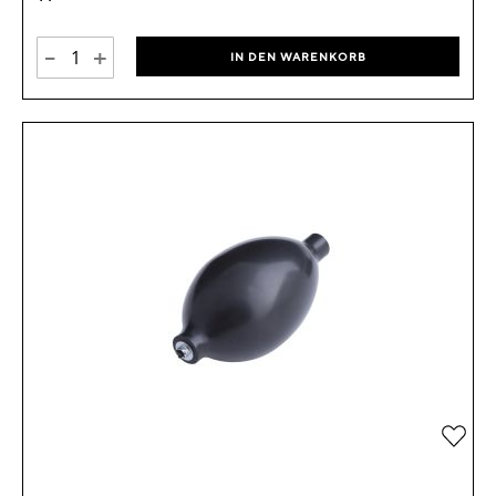
-
+
IN DEN WARENKORB
Zur 