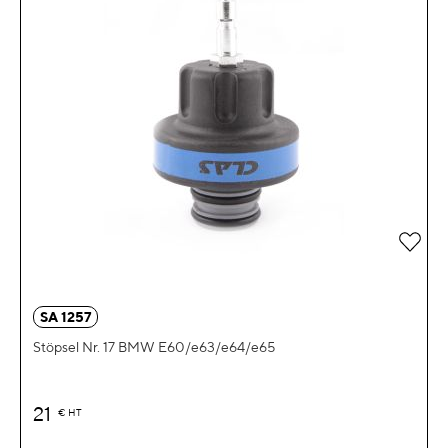
Zur 
SA 1257
Stöpsel Nr. 17 BMW E60/e63/e64/e65
21
€
HT