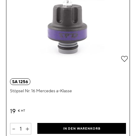
Zur 
SA 1256
Stöpsel Nr. 16 Mercedes a-Klasse
19
€
HT
-
+
IN DEN WARENKORB