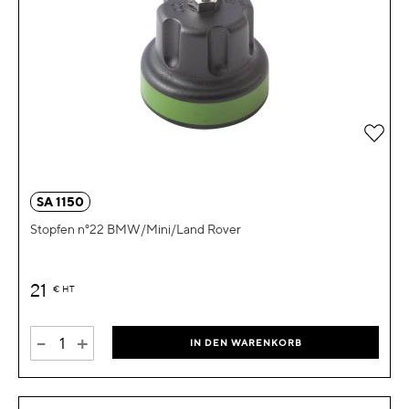
Zur 
SA 1150
Stopfen n°22 BMW/Mini/Land Rover
21
€
HT
-
+
IN DEN WARENKORB