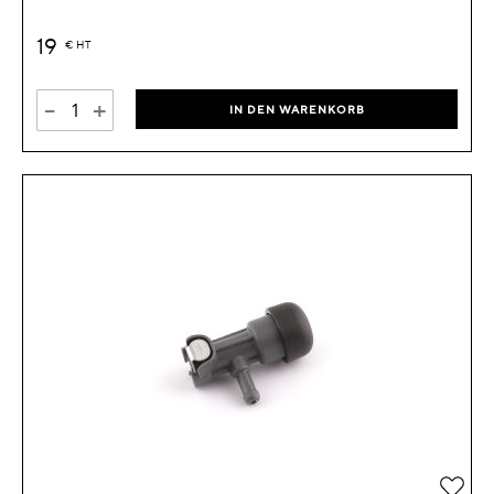
19
€
HT
-
+
IN DEN WARENKORB
Zur 