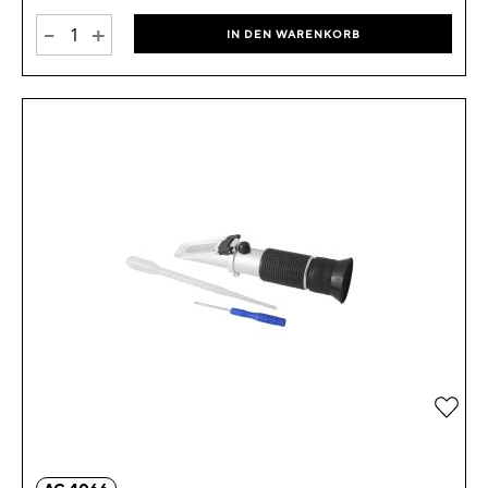
-
+
IN DEN WARENKORB
Zur 