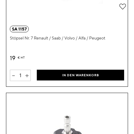
Zur 
SA 1157
Stöpsel Nr. 7 Renault / Saab / Volvo / Alfa / Peugeot
19
€
HT
-
+
IN DEN WARENKORB