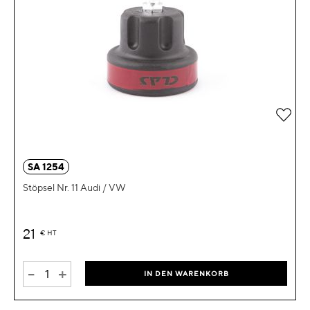
Zur 
SA 1254
Stöpsel Nr. 11 Audi / VW
21
€
HT
-
+
IN DEN WARENKORB