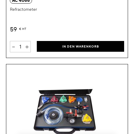
AC 4066
Refractometer
59
€
HT
-
+
IN DEN WARENKORB