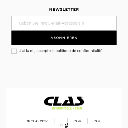
NEWSLETTER
Melden
Sie
sich
für
ABONNIEREN
unseren
Newsletter
J'ai lu et j'accepte la
politique de confidentialité
an:
© CLAS 2026
CGV
CGU