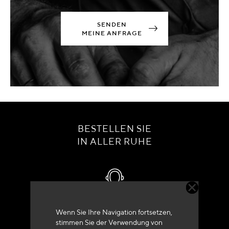
SENDEN
MEINE ANFRAGE
BESTELLEN SIE
IN ALLER RUHE
Kundenservice
Wenn Sie Ihre Navigation fortsetzen,
stimmen Sie der Verwendung von
+33 (0)4 79 72 62 22 Drücken 1