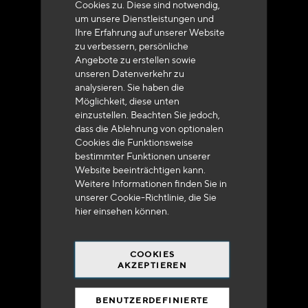
Cookies zu. Diese sind notwendig,
um unsere Dienstleistungen und
Ihre Erfahrung auf unserer Website
zu verbessern, persönliche
Angebote zu erstellen sowie
unseren Datenverkehr zu
analysieren. Sie haben die
Lieferung innerhalb von 48 bis 72 Stunden in
Möglichkeit, diese unten
Metropolitan-Frankreich
einzustellen. Beachten Sie jedoch,
dass die Ablehnung von optionalen
Cookies die Funktionsweise
bestimmter Funktionen unserer
Website beeinträchtigen kann.
Weitere Informationen finden Sie in
Versandkostenfrei
unserer Cookie-Richtlinie, die Sie
bei 250 Euros*
hier
einsehen können.
COOKIES
AKZEPTIEREN
BENUTZERDEFINIERTE
90% des Katalogs