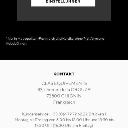
EINSTELLUNGEN
in Verfügbarkeit
sofort
* Nur in Metropolitan-Frankreich und Korsika, ohne Plattform und
Hebebühnen.
KONTAKT
CLAS EQUIPEMENTS
83, chemin de la CROUZA
73800 CHIGNIN
Frankreich
Kundenservice : +33 (0)4 79 72 62 22 Drücken 1
Montag bis Freitag von 8:00 bis 12:00 Uhr und 13:30 bis
17:30 Uhr (16:30 Uhr am Freitag)