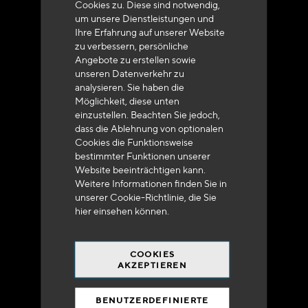
Cookies zu. Diese sind notwendig,
um unsere Dienstleistungen und
Ihre Erfahrung auf unserer Website
zu verbessern, persönliche
Angebote zu erstellen sowie
unseren Datenverkehr zu
analysieren. Sie haben die
Lieferung innerhalb von 48 bis 72 Stunden in
Möglichkeit, diese unten
Metropolitan-Frankreich
einzustellen. Beachten Sie jedoch,
dass die Ablehnung von optionalen
Cookies die Funktionsweise
bestimmter Funktionen unserer
Website beeinträchtigen kann.
Weitere Informationen finden Sie in
Versandkostenfrei
unserer Cookie-Richtlinie, die Sie
bei 250 Euros*
hier
einsehen können.
COOKIES
AKZEPTIEREN
BENUTZERDEFINIERTE
90% des Katalogs