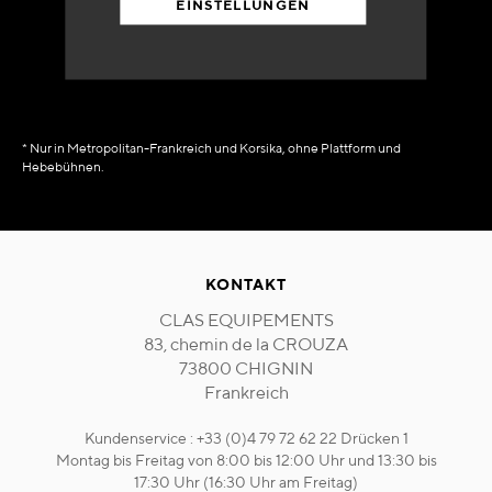
EINSTELLUNGEN
in Verfügbarkeit
sofort
* Nur in Metropolitan-Frankreich und Korsika, ohne Plattform und
Hebebühnen.
KONTAKT
CLAS EQUIPEMENTS
83, chemin de la CROUZA
73800 CHIGNIN
Frankreich
Kundenservice : +33 (0)4 79 72 62 22 Drücken 1
Montag bis Freitag von 8:00 bis 12:00 Uhr und 13:30 bis
17:30 Uhr (16:30 Uhr am Freitag)