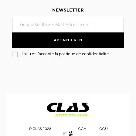
NEWSLETTER
Melden
Sie
sich
für
ABONNIEREN
unseren
Newsletter
J'ai lu et j'accepte la
politique de confidentialité
an:
© CLAS 2026
CGV
CGU