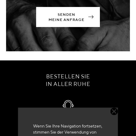
SENDEN
MEINE ANFRAGE
BESTELLEN SIE
IN ALLER RUHE
Kundenservice
Wenn Sie Ihre Navigation fortsetzen,
stimmen Sie der Verwendung von
+33 (0)4 79 72 62 22 Drücken 1