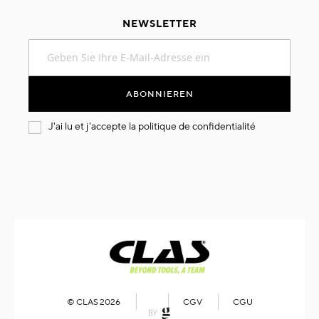
NEWSLETTER
Melden
Sie
sich
für
ABONNIEREN
unseren
Newsletter
J'ai lu et j'accepte la
politique de confidentialité
an:
© CLAS 2026
CGV
CGU