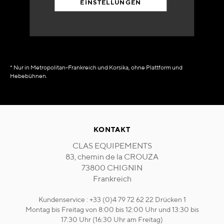
EINSTELLUNGEN
in Verfügbarkeit
sofort
* Nur in Metropolitan-Frankreich und Korsika, ohne Plattform und
Hebebühnen.
KONTAKT
CLAS EQUIPEMENTS
83, chemin de la CROUZA
73800 CHIGNIN
Frankreich
Kundenservice : +33 (0)4 79 72 62 22 Drücken 1
Montag bis Freitag von 8:00 bis 12:00 Uhr und 13:30 bis
17:30 Uhr (16:30 Uhr am Freitag)