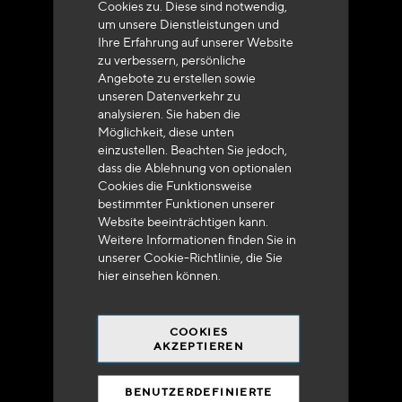
Cookies zu. Diese sind notwendig,
um unsere Dienstleistungen und
Ihre Erfahrung auf unserer Website
zu verbessern, persönliche
Angebote zu erstellen sowie
unseren Datenverkehr zu
analysieren. Sie haben die
Lieferung innerhalb von 48 bis 72 Stunden in
Möglichkeit, diese unten
Metropolitan-Frankreich
einzustellen. Beachten Sie jedoch,
dass die Ablehnung von optionalen
Cookies die Funktionsweise
bestimmter Funktionen unserer
Website beeinträchtigen kann.
Weitere Informationen finden Sie in
Versandkostenfrei
unserer Cookie-Richtlinie, die Sie
bei 250 Euros*
hier
einsehen können.
COOKIES
AKZEPTIEREN
BENUTZERDEFINIERTE
90% des Katalogs