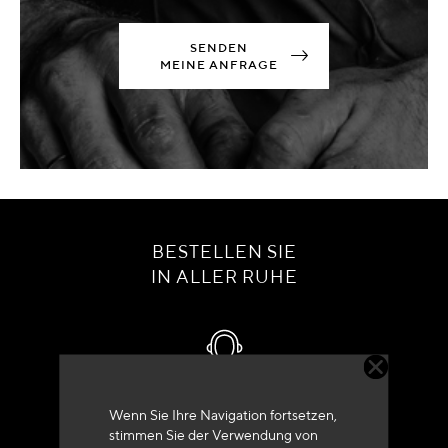
SENDEN
MEINE ANFRAGE
BESTELLEN SIE
IN ALLER RUHE
Kundenservice
Wenn Sie Ihre Navigation fortsetzen,
stimmen Sie der Verwendung von
+33 (0)4 79 72 62 22 Drücken 1