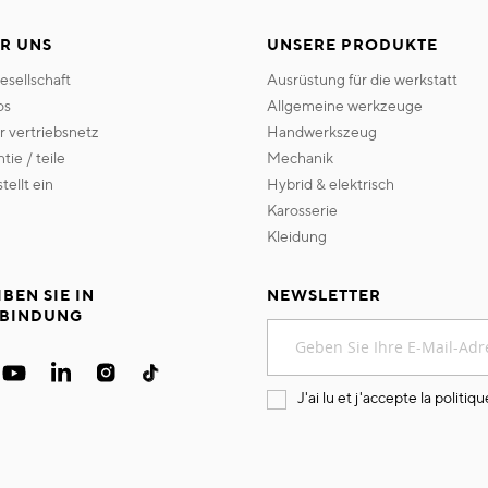
R UNS
UNSERE PRODUKTE
gesellschaft
ausrüstung für die werkstatt
os
allgemeine werkzeuge
er vertriebsnetz
handwerkszeug
ntie / teile
mechanik
 stellt ein
hybrid & elektrisch
karosserie
kleidung
IBEN SIE IN
NEWSLETTER
BINDUNG
Melden
Sie
sich
für
J'ai lu et j'accepte la
politiqu
unseren
Newsletter
an: