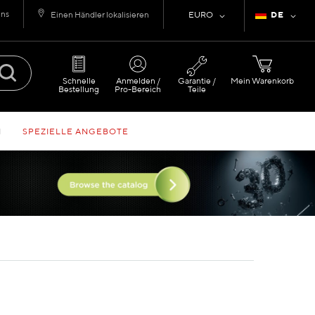
uns
Währung
Sprache
Einen Händler lokalisieren
EURO
DE
Schnelle
Anmelden /
Garantie /
Mein Warenkorb
Bestellung
Pro-Bereich
Teile
N
SPEZIELLE ANGEBOTE