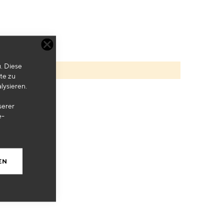
. Diese
te zu
lysieren.
serer
e-
EN