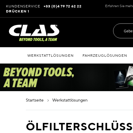
Zum
Erfahren Sie meh
KUNDENSERVICE
+33 (0)4 79 72 62 22
Inhalt
DRÜCKEN 1
springen
WERKSTATTLÖSUNGEN
FAHRZEUGLÖSUNGEN
startseite
werkstattlösungen
ÖLFILTERSCHLÜSS