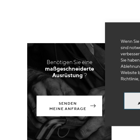
Wenn Sie 
sind notw
verbesser
Sie haben 
Benötigen Sie eine
Ablehnung
maßgeschneiderte
Website b
Ausrüstung
?
Richtlinie,
SENDEN
MEINE ANFRAGE