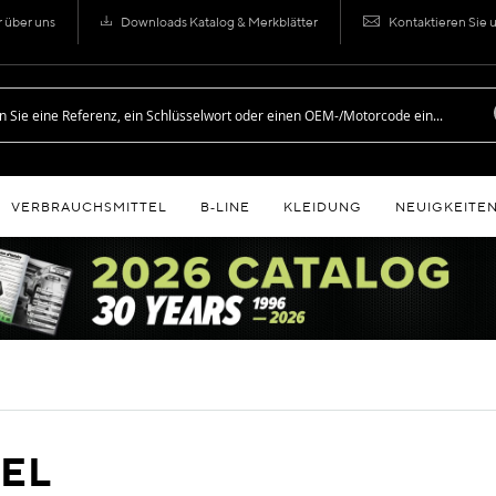
r über uns
Downloads Katalog & Merkblätter
Kontaktieren Sie 
VERBRAUCHSMITTEL
B‑LINE
KLEIDUNG
NEUIGKEITE
EL