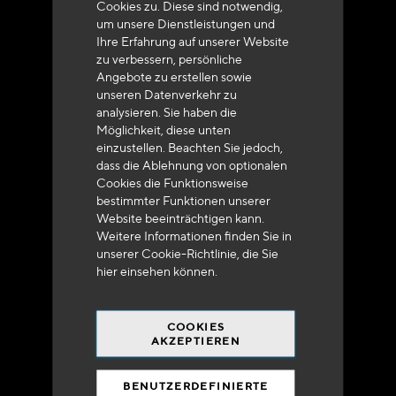
Cookies zu. Diese sind notwendig,
um unsere Dienstleistungen und
Ihre Erfahrung auf unserer Website
zu verbessern, persönliche
Angebote zu erstellen sowie
unseren Datenverkehr zu
analysieren. Sie haben die
Lieferung innerhalb von 48 bis 72 Stunden in
Möglichkeit, diese unten
Metropolitan-Frankreich
einzustellen. Beachten Sie jedoch,
dass die Ablehnung von optionalen
Cookies die Funktionsweise
bestimmter Funktionen unserer
Website beeinträchtigen kann.
Weitere Informationen finden Sie in
Versandkostenfrei
unserer Cookie-Richtlinie, die Sie
bei 250 Euros*
hier
einsehen können.
COOKIES
AKZEPTIEREN
BENUTZERDEFINIERTE
90% des Katalogs