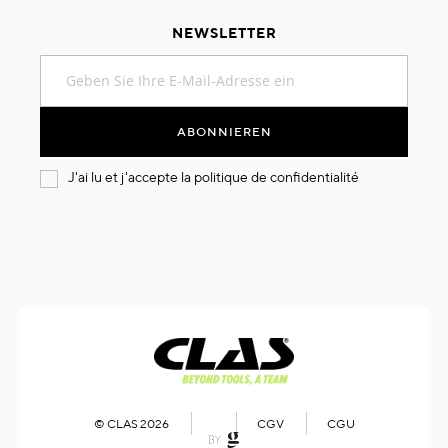
NEWSLETTER
Melden
Sie
sich
für
ABONNIEREN
unseren
Newsletter
J'ai lu et j'accepte la
politique de confidentialité
an:
© CLAS 2026
CGV
CGU