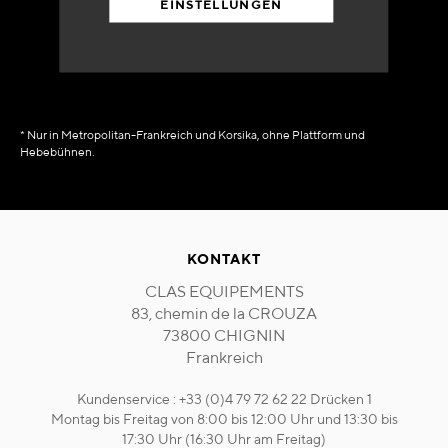
EINSTELLUNGEN
in Verfügbarkeit
sofort
* Nur in Metropolitan-Frankreich und Korsika, ohne Plattform und
Hebebühnen.
KONTAKT
CLAS EQUIPEMENTS
83, chemin de la CROUZA
73800 CHIGNIN
Frankreich
Kundenservice : +33 (0)4 79 72 62 22 Drücken 1
Montag bis Freitag von 8:00 bis 12:00 Uhr und 13:30 bis
17:30 Uhr (16:30 Uhr am Freitag)