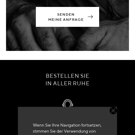
SENDEN
MEINE ANFRAGE
BESTELLEN SIE
IN ALLER RUHE
Kundenservice
Wenn Sie Ihre Navigation fortsetzen,
stimmen Sie der Verwendung von
+33 (0)4 79 72 62 22 Drücken 1