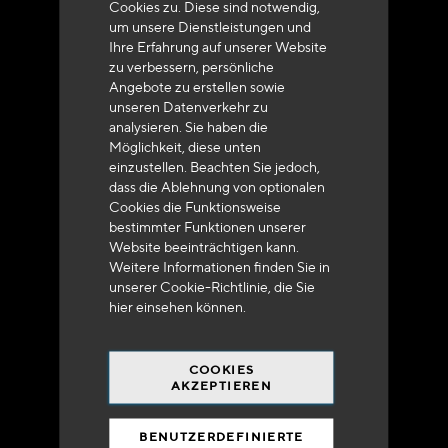
Cookies zu. Diese sind notwendig,
um unsere Dienstleistungen und
Ihre Erfahrung auf unserer Website
zu verbessern, persönliche
Angebote zu erstellen sowie
unseren Datenverkehr zu
analysieren. Sie haben die
Lieferung innerhalb von 48 bis 72 Stunden in
Möglichkeit, diese unten
Metropolitan-Frankreich
einzustellen. Beachten Sie jedoch,
dass die Ablehnung von optionalen
Cookies die Funktionsweise
bestimmter Funktionen unserer
Website beeinträchtigen kann.
Weitere Informationen finden Sie in
Versandkostenfrei
unserer Cookie-Richtlinie, die Sie
bei 250 Euros*
hier
einsehen können.
COOKIES
AKZEPTIEREN
BENUTZERDEFINIERTE
90% des Katalogs