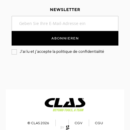
NEWSLETTER
Melden
Sie
sich
für
ABONNIEREN
unseren
Newsletter
J'ai lu et j'accepte la
politique de confidentialité
an:
© CLAS 2026
CGV
CGU