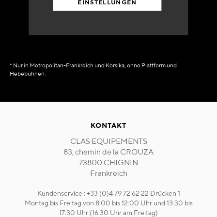
EINSTELLUNGEN
in Verfügbarkeit
sofort
* Nur in Metropolitan-Frankreich und Korsika, ohne Plattform und
Hebebühnen.
KONTAKT
CLAS EQUIPEMENTS
83, chemin de la CROUZA
73800 CHIGNIN
Frankreich
Kundenservice : +33 (0)4 79 72 62 22 Drücken 1
Montag bis Freitag von 8:00 bis 12:00 Uhr und 13:30 bis
17:30 Uhr (16:30 Uhr am Freitag)