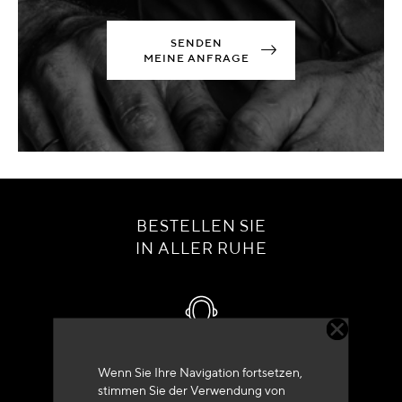
SENDEN
MEINE ANFRAGE
BESTELLEN SIE
IN ALLER RUHE
Kundenservice
Wenn Sie Ihre Navigation fortsetzen,
stimmen Sie der Verwendung von
+33 (0)4 79 72 62 22 Drücken 1