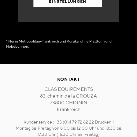
EINSTELLUNGEN
in Verfügbarkeit
sofort
* Nur in Metropolitan-Frankreich und Korsika, ohne Plattform und
Hebebühnen.
KONTAKT
CLAS EQUIPEMENTS
83, chemin de la CROUZA
73800 CHIGNIN
Frankreich
Kundenservice : +33 (0)4 79 72 62 22 Drücken 1
Montag bis Freitag von 8:00 bis 12:00 Uhr und 13:30 bis
17:30 Uhr (16:30 Uhr am Freitag)