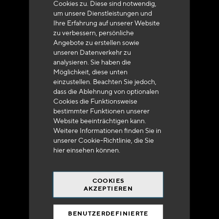
Cookies zu. Diese sind notwendig,
um unsere Dienstleistungen und
Ihre Erfahrung auf unserer Website
zu verbessern, persönliche
Angebote zu erstellen sowie
unseren Datenverkehr zu
analysieren. Sie haben die
Lieferung innerhalb von 48 bis 72 Stunden in
Möglichkeit, diese unten
Metropolitan-Frankreich
einzustellen. Beachten Sie jedoch,
dass die Ablehnung von optionalen
Cookies die Funktionsweise
bestimmter Funktionen unserer
Website beeinträchtigen kann.
Weitere Informationen finden Sie in
Versandkostenfrei
unserer Cookie-Richtlinie, die Sie
bei 250 Euros*
hier
einsehen können.
COOKIES
AKZEPTIEREN
BENUTZERDEFINIERTE
90% des Katalogs