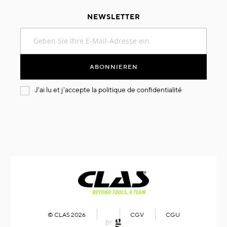
NEWSLETTER
Melden
Sie
sich
für
ABONNIEREN
unseren
Newsletter
J'ai lu et j'accepte la
politique de confidentialité
an:
© CLAS 2026
CGV
CGU