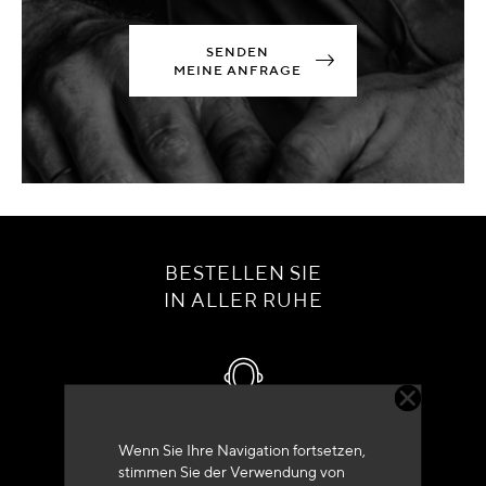
SENDEN
MEINE ANFRAGE
BESTELLEN SIE
IN ALLER RUHE
Kundenservice
Wenn Sie Ihre Navigation fortsetzen,
stimmen Sie der Verwendung von
+33 (0)4 79 72 62 22 Drücken 1