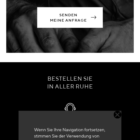
SENDEN
MEINE ANFRAGE
BESTELLEN SIE
IN ALLER RUHE
Kundenservice
Wenn Sie Ihre Navigation fortsetzen,
stimmen Sie der Verwendung von
+33 (0)4 79 72 62 22 Drücken 1