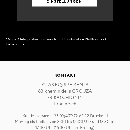
EINSTELLUNGEN
in Verfügbarkeit
sofort
* Nur in Metropolitan-Frankreich und Korsika, ohne Plattform und
Hebebühnen.
KONTAKT
CLAS EQUIPEMENTS
83, chemin de la CROUZA
73800 CHIGNIN
Frankreich
Kundenservice : +33 (0)4 79 72 62 22 Drücken 1
Montag bis Freitag von 8:00 bis 12:00 Uhr und 13:30 bis
17:30 Uhr (16:30 Uhr am Freitag)