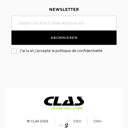
NEWSLETTER
Melden
Sie
sich
für
ABONNIEREN
unseren
Newsletter
J'ai lu et j'accepte la
politique de confidentialité
an:
© CLAS 2026
CGV
CGU