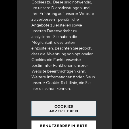
Cookies zu. Diese sind notwendig,
um unsere Dienstleistungen und
Ihre Erfahrung auf unserer Website
zu verbessern, persönliche
Angebote zu erstellen sowie
unseren Datenverkehr zu
analysieren. Sie haben die
Lieferung innerhalb von 48 bis 72 Stunden in
Möglichkeit, diese unten
Metropolitan-Frankreich
einzustellen. Beachten Sie jedoch,
dass die Ablehnung von optionalen
Cookies die Funktionsweise
bestimmter Funktionen unserer
Website beeinträchtigen kann.
Weitere Informationen finden Sie in
Versandkostenfrei
unserer Cookie-Richtlinie, die Sie
bei 250 Euros*
hier
einsehen können.
COOKIES
AKZEPTIEREN
BENUTZERDEFINIERTE
90% des Katalogs