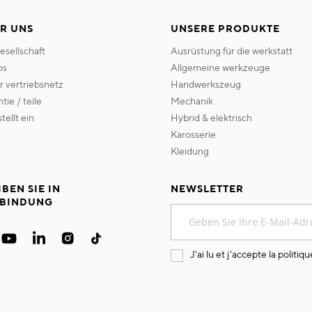
R UNS
UNSERE PRODUKTE
gesellschaft
ausrüstung für die werkstatt
os
allgemeine werkzeuge
er vertriebsnetz
handwerkszeug
ntie / teile
mechanik
 stellt ein
hybrid & elektrisch
karosserie
kleidung
IBEN SIE IN
NEWSLETTER
BINDUNG
Melden
Sie
sich
für
J'ai lu et j'accepte la
politiqu
unseren
Newsletter
an: