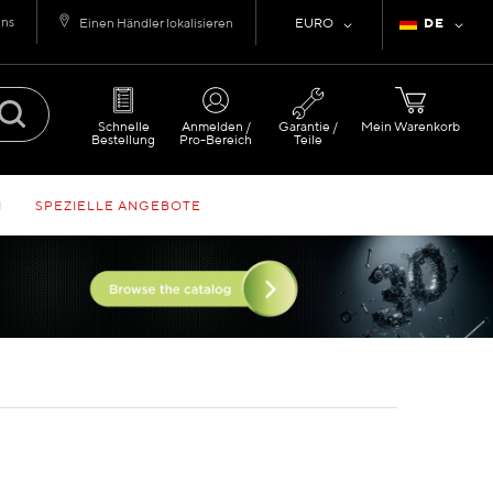
uns
Währung
Sprache
Einen Händler lokalisieren
EURO
DE
Schnelle
Anmelden /
Garantie /
Mein Warenkorb
Bestellung
Pro-Bereich
Teile
N
SPEZIELLE ANGEBOTE