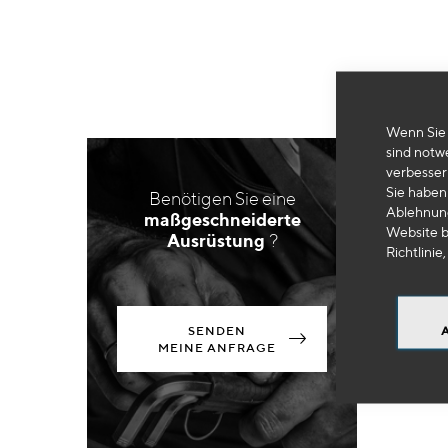
Wenn Sie 
sind notw
verbesser
Sie haben 
Benötigen Sie eine
Ablehnung
maßgeschneiderte
Website b
Ausrüstung
?
Richtlinie,
SENDEN
MEINE ANFRAGE