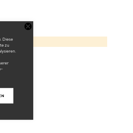
. Diese
te zu
lysieren.
serer
e-
EN