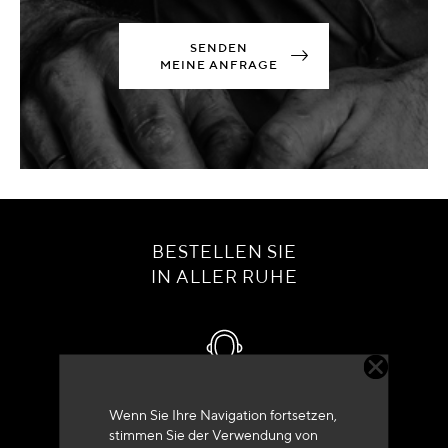
SENDEN
MEINE ANFRAGE
BESTELLEN SIE
IN ALLER RUHE
Kundenservice
Wenn Sie Ihre Navigation fortsetzen,
stimmen Sie der Verwendung von
+33 (0)4 79 72 62 22 Drücken 1