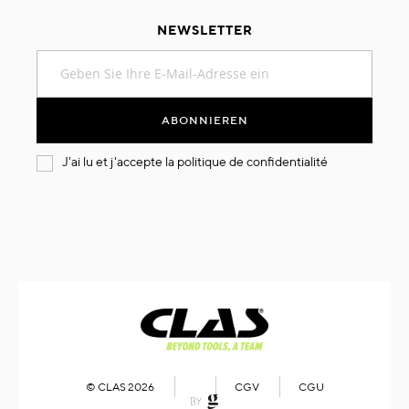
NEWSLETTER
Melden
Sie
sich
für
ABONNIEREN
unseren
Newsletter
J'ai lu et j'accepte la
politique de confidentialité
an:
© CLAS 2026
CGV
CGU