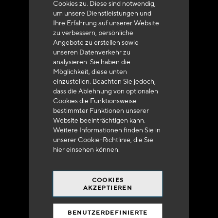
Cookies zu. Diese sind notwendig,
um unsere Dienstleistungen und
Ihre Erfahrung auf unserer Website
zu verbessern, persönliche
Angebote zu erstellen sowie
unseren Datenverkehr zu
analysieren. Sie haben die
Lieferung innerhalb von 48 bis 72 Stunden in
Möglichkeit, diese unten
Metropolitan-Frankreich
einzustellen. Beachten Sie jedoch,
dass die Ablehnung von optionalen
Cookies die Funktionsweise
bestimmter Funktionen unserer
Website beeinträchtigen kann.
Weitere Informationen finden Sie in
Versandkostenfrei
unserer Cookie-Richtlinie, die Sie
bei 250 Euros*
hier
einsehen können.
COOKIES
AKZEPTIEREN
BENUTZERDEFINIERTE
90% des Katalogs