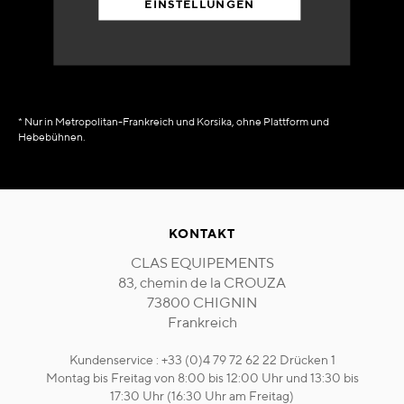
EINSTELLUNGEN
in Verfügbarkeit
sofort
* Nur in Metropolitan-Frankreich und Korsika, ohne Plattform und
Hebebühnen.
KONTAKT
CLAS EQUIPEMENTS
83, chemin de la CROUZA
73800 CHIGNIN
Frankreich
Kundenservice : +33 (0)4 79 72 62 22 Drücken 1
Montag bis Freitag von 8:00 bis 12:00 Uhr und 13:30 bis
17:30 Uhr (16:30 Uhr am Freitag)