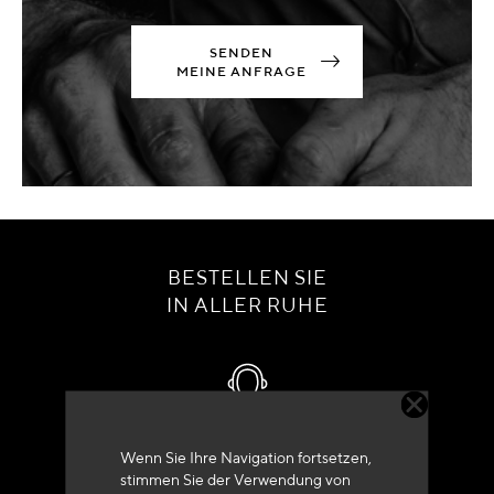
SENDEN
MEINE ANFRAGE
BESTELLEN SIE
IN ALLER RUHE
Kundenservice
Wenn Sie Ihre Navigation fortsetzen,
stimmen Sie der Verwendung von
+33 (0)4 79 72 62 22 Drücken 1