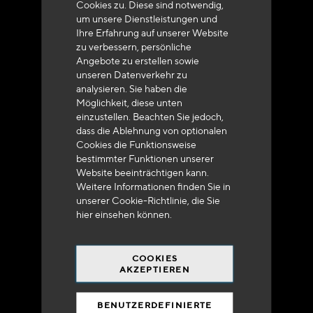
Cookies zu. Diese sind notwendig,
um unsere Dienstleistungen und
Ihre Erfahrung auf unserer Website
zu verbessern, persönliche
Angebote zu erstellen sowie
unseren Datenverkehr zu
analysieren. Sie haben die
Lieferung innerhalb von 48 bis 72 Stunden in
Möglichkeit, diese unten
Metropolitan-Frankreich
einzustellen. Beachten Sie jedoch,
dass die Ablehnung von optionalen
Cookies die Funktionsweise
bestimmter Funktionen unserer
Website beeinträchtigen kann.
Weitere Informationen finden Sie in
Versandkostenfrei
unserer Cookie-Richtlinie, die Sie
bei 250 Euros*
hier
einsehen können.
COOKIES
AKZEPTIEREN
BENUTZERDEFINIERTE
90% des Katalogs