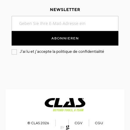
NEWSLETTER
Melden
Sie
sich
für
ABONNIEREN
unseren
Newsletter
J'ai lu et j'accepte la
politique de confidentialité
an:
© CLAS 2026
CGV
CGU