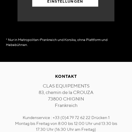
EINSTELLUNGEN
in Verfügbarkeit
sofort
* Nur in Metropolitan-Frankreich und Korsika, ohne Plattform und
Hebebühnen.
KONTAKT
CLAS EQUIPEMENTS
83, chemin de la CROUZA
73800 CHIGNIN
Frankreich
Kundenservice : +33 (0)4 79 72 62 22 Drücken 1
Montag bis Freitag von 8:00 bis 12:00 Uhr und 13:30 bis
17:30 Uhr (16:30 Uhr am Freitag)