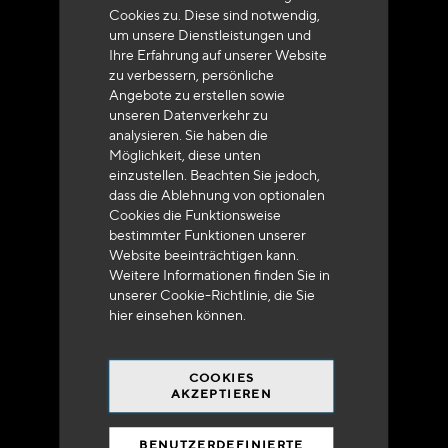
Cookies zu. Diese sind notwendig,
+33 (0)4 79 72 62 22 Drücken 1
um unsere Dienstleistungen und
Ihre Erfahrung auf unserer Website
zu verbessern, persönliche
Angebote zu erstellen sowie
unseren Datenverkehr zu
analysieren. Sie haben die
Möglichkeit, diese unten
Lieferung innerhalb von 48 bis 72 Stunden in
einzustellen. Beachten Sie jedoch,
Metropolitan-Frankreich
dass die Ablehnung von optionalen
Cookies die Funktionsweise
bestimmter Funktionen unserer
Website beeinträchtigen kann.
Weitere Informationen finden Sie in
unserer Cookie-Richtlinie, die Sie
hier
einsehen können.
Versandkostenfrei
bei 250 Euros*
COOKIES
AKZEPTIEREN
BENUTZERDEFINIERTE