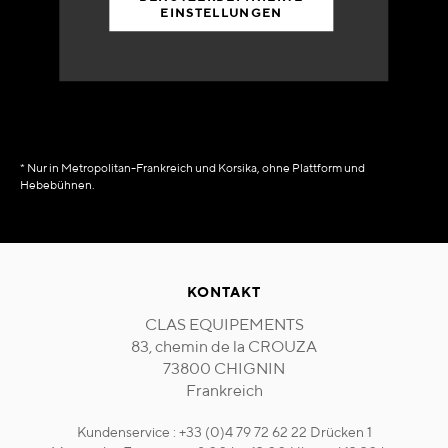
EINSTELLUNGEN
90% des Katalogs
in Verfügbarkeit
sofort
* Nur in Metropolitan-Frankreich und Korsika, ohne Plattform und
Hebebühnen.
KONTAKT
CLAS EQUIPEMENTS
83, chemin de la CROUZA
73800 CHIGNIN
Frankreich
Kundenservice : +33 (0)4 79 72 62 22 Drücken 1