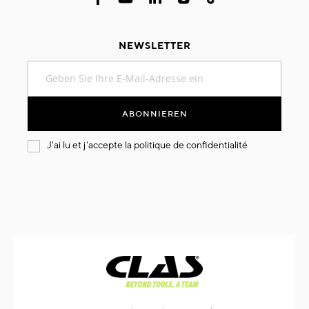
NEWSLETTER
Melden
Sie
sich
für
ABONNIEREN
unseren
Newsletter
J'ai lu et j'accepte la
politique de confidentialité
an: