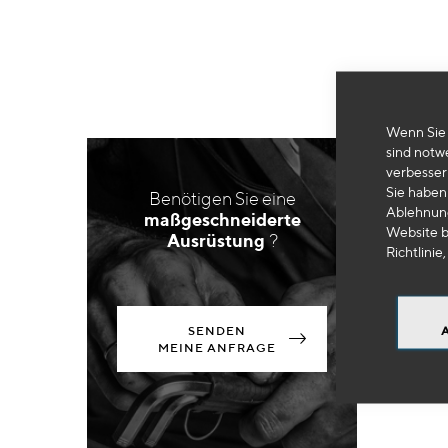
Wenn Sie 
sind notw
verbesser
Sie haben 
Benötigen Sie eine
Ablehnung
maßgeschneiderte
Website b
Ausrüstung
?
Richtlinie,
SENDEN
MEINE ANFRAGE