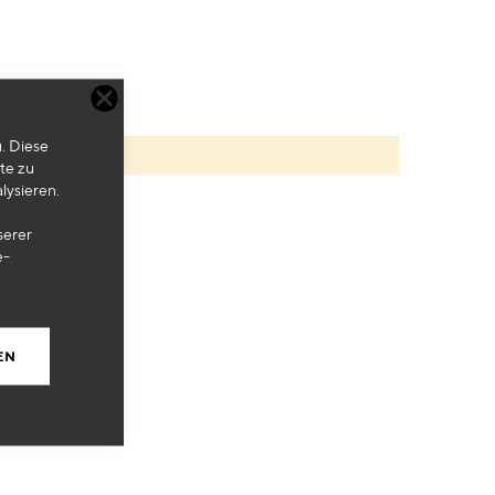
. Diese
te zu
lysieren.
serer
e-
EN