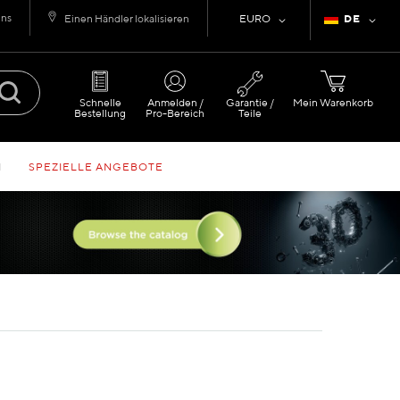
uns
Währung
Sprache
Einen Händler lokalisieren
EURO
DE
Schnelle
Anmelden /
Garantie /
Mein Warenkorb
Bestellung
Pro-Bereich
Teile
N
SPEZIELLE ANGEBOTE