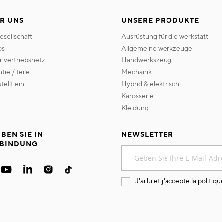
R UNS
UNSERE PRODUKTE
gesellschaft
ausrüstung für die werkstatt
os
allgemeine werkzeuge
er vertriebsnetz
handwerkszeug
ntie / teile
mechanik
 stellt ein
hybrid & elektrisch
karosserie
kleidung
IBEN SIE IN
NEWSLETTER
BINDUNG
Melden
Sie
sich
für
J'ai lu et j'accepte la
politiqu
unseren
Newsletter
an: