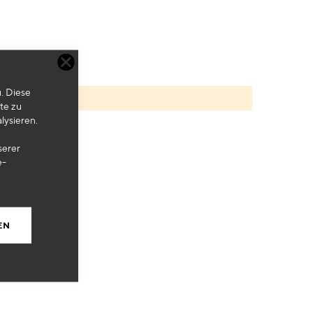
. Diese
te zu
lysieren.
serer
e-
EN