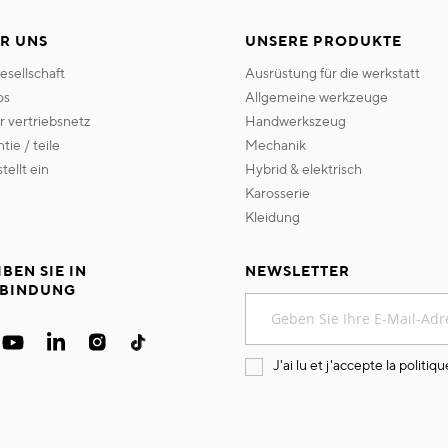
R UNS
UNSERE PRODUKTE
gesellschaft
ausrüstung für die werkstatt
os
allgemeine werkzeuge
er vertriebsnetz
handwerkszeug
ntie / teile
mechanik
 stellt ein
hybrid & elektrisch
karosserie
kleidung
IBEN SIE IN
NEWSLETTER
BINDUNG
Melden
Sie
sich
für
J'ai lu et j'accepte la
politiqu
unseren
Newsletter
an: