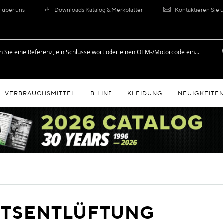
r über uns
Downloads Katalog & Merkblätter
Kontaktieren Sie 
VERBRAUCHSMITTEL
B‑LINE
KLEIDUNG
NEUIGKEITE
ITSENTLÜFTUNG