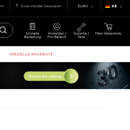
uns
Währung
Sprache
Einen Händler lokalisieren
EURO
DE
Schnelle
Anmelden /
Garantie /
Mein Warenkorb
Bestellung
Pro-Bereich
Teile
N
SPEZIELLE ANGEBOTE