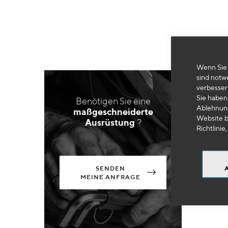
Wenn Sie 
sind notw
verbesser
Sie haben 
Benötigen Sie eine
Ablehnung
maßgeschneiderte
Website b
Ausrüstung
?
Richtlinie,
SENDEN
MEINE ANFRAGE