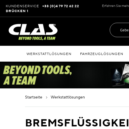
Zum
Erfahren Sie meh
KUNDENSERVICE
+33 (0)4 79 72 62 22
Inhalt
DRÜCKEN 1
springen
WERKSTATTLÖSUNGEN
FAHRZEUGLÖSUNGEN
startseite
werkstattlösungen
BREMSFLÜSSIGKE