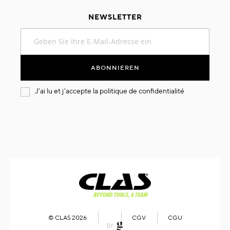
NEWSLETTER
Melden
Sie
sich
für
ABONNIEREN
unseren
Newsletter
J'ai lu et j'accepte la
politique de confidentialité
an:
© CLAS 2026
CGV
CGU