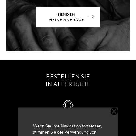
SENDEN
MEINE ANFRAGE
BESTELLEN SIE
IN ALLER RUHE
Kundenservice
Wenn Sie Ihre Navigation fortsetzen,
stimmen Sie der Verwendung von
+33 (0)4 79 72 62 22 Drücken 1