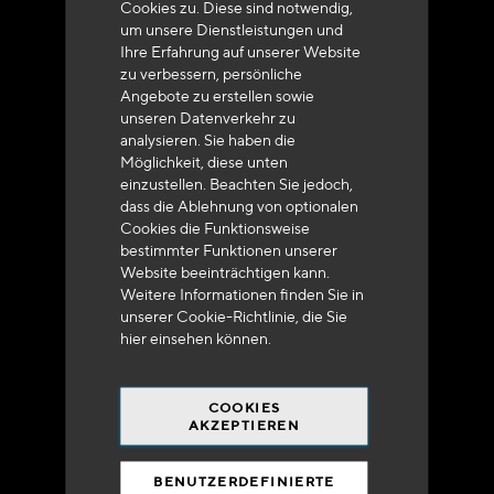
Cookies zu. Diese sind notwendig,
um unsere Dienstleistungen und
Ihre Erfahrung auf unserer Website
zu verbessern, persönliche
Angebote zu erstellen sowie
unseren Datenverkehr zu
analysieren. Sie haben die
Lieferung innerhalb von 48 bis 72 Stunden in
Möglichkeit, diese unten
Metropolitan-Frankreich
einzustellen. Beachten Sie jedoch,
dass die Ablehnung von optionalen
Cookies die Funktionsweise
bestimmter Funktionen unserer
Website beeinträchtigen kann.
Weitere Informationen finden Sie in
Versandkostenfrei
unserer Cookie-Richtlinie, die Sie
bei 250 Euros*
hier
einsehen können.
COOKIES
AKZEPTIEREN
BENUTZERDEFINIERTE
90% des Katalogs