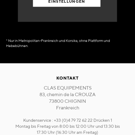
EINSTELLUNGEN
in Verfügbarkeit
sofort
* Nur in Metropolitan-Frankreich und Korsika, ohne Plattform und
Hebebühnen.
KONTAKT
CLAS EQUIPEMENTS
83, chemin de la CROUZA
73800 CHIGNIN
Frankreich
Kundenservice : +33 (0)4 79 72 62 22 Drücken 1
Montag bis Freitag von 8:00 bis 12:00 Uhr und 13:30 bis
17:30 Uhr (16:30 Uhr am Freitag)