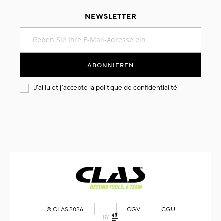
NEWSLETTER
Melden
Sie
sich
für
ABONNIEREN
unseren
Newsletter
J'ai lu et j'accepte la
politique de confidentialité
an:
© CLAS 2026
CGV
CGU