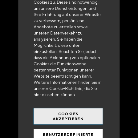
Cookies zu. Diese sind notwendig,
um unsere Dienstleistungen und
Ihre Erfahrung auf unserer Website
zu verbessern, persönliche
Angebote zu erstellen sowie
unseren Datenverkehr zu
analysieren. Sie haben die
Lieferung innerhalb von 48 bis 72 Stunden in
Möglichkeit, diese unten
Metropolitan-Frankreich
einzustellen. Beachten Sie jedoch,
dass die Ablehnung von optionalen
Cookies die Funktionsweise
bestimmter Funktionen unserer
Website beeinträchtigen kann.
Weitere Informationen finden Sie in
Versandkostenfrei
unserer Cookie-Richtlinie, die Sie
bei 250 Euros*
hier
einsehen können.
COOKIES
AKZEPTIEREN
BENUTZERDEFINIERTE
90% des Katalogs