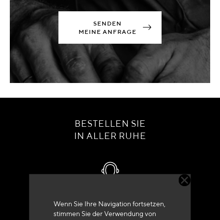
SENDEN
MEINE ANFRAGE
BESTELLEN SIE
IN ALLER RUHE
Kundenservice
Wenn Sie Ihre Navigation fortsetzen,
stimmen Sie der Verwendung von
+33 (0)4 79 72 62 22 Drücken 1