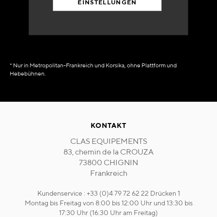
EINSTELLUNGEN
in Verfügbarkeit
sofort
* Nur in Metropolitan-Frankreich und Korsika, ohne Plattform und
Hebebühnen.
KONTAKT
CLAS EQUIPEMENTS
83, chemin de la CROUZA
73800 CHIGNIN
Frankreich
Kundenservice : +33 (0)4 79 72 62 22 Drücken 1
Montag bis Freitag von 8:00 bis 12:00 Uhr und 13:30 bis
17:30 Uhr (16:30 Uhr am Freitag)