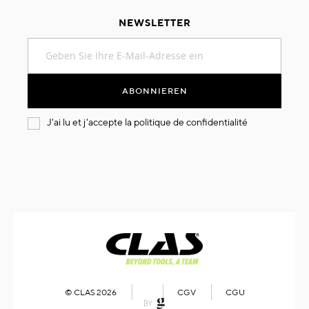
NEWSLETTER
Melden
Sie
sich
für
ABONNIEREN
unseren
Newsletter
J'ai lu et j'accepte la
politique de confidentialité
an:
© CLAS 2026
CGV
CGU