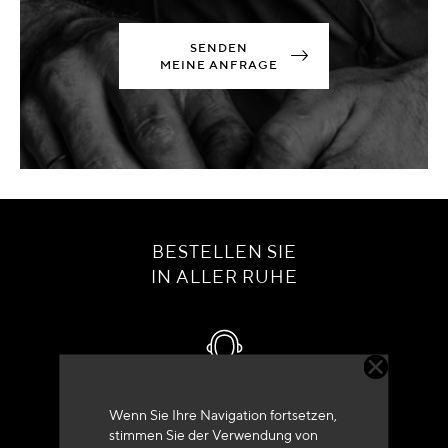
SENDEN
MEINE ANFRAGE
BESTELLEN SIE
IN ALLER RUHE
Kundenservice
Wenn Sie Ihre Navigation fortsetzen,
stimmen Sie der Verwendung von
+33 (0)4 79 72 62 22 Drücken 1