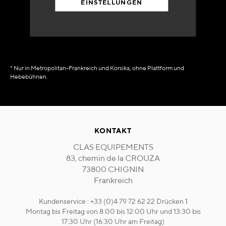
EINSTELLUNGEN
in Verfügbarkeit
sofort
* Nur in Metropolitan-Frankreich und Korsika, ohne Plattform und
Hebebühnen.
KONTAKT
CLAS EQUIPEMENTS
83, chemin de la CROUZA
73800 CHIGNIN
Frankreich
Kundenservice : +33 (0)4 79 72 62 22 Drücken 1
Montag bis Freitag von 8:00 bis 12:00 Uhr und 13:30 bis
17:30 Uhr (16:30 Uhr am Freitag)