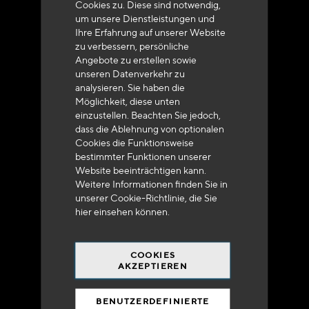
Cookies zu. Diese sind notwendig,
um unsere Dienstleistungen und
Ihre Erfahrung auf unserer Website
zu verbessern, persönliche
Angebote zu erstellen sowie
unseren Datenverkehr zu
analysieren. Sie haben die
Lieferung innerhalb von 48 bis 72 Stunden in
Möglichkeit, diese unten
Metropolitan-Frankreich
einzustellen. Beachten Sie jedoch,
dass die Ablehnung von optionalen
Cookies die Funktionsweise
bestimmter Funktionen unserer
Website beeinträchtigen kann.
Weitere Informationen finden Sie in
Versandkostenfrei
unserer Cookie-Richtlinie, die Sie
bei 250 Euros*
hier
einsehen können.
COOKIES
AKZEPTIEREN
BENUTZERDEFINIERTE
90% des Katalogs