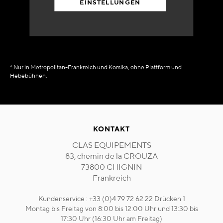
EINSTELLUNGEN
in Verfügbarkeit
sofort
* Nur in Metropolitan-Frankreich und Korsika, ohne Plattform und
Hebebühnen.
KONTAKT
CLAS EQUIPEMENTS
83, chemin de la CROUZA
73800 CHIGNIN
Frankreich
Kundenservice : +33 (0)4 79 72 62 22 Drücken 1
Montag bis Freitag von 8:00 bis 12:00 Uhr und 13:30 bis
17:30 Uhr (16:30 Uhr am Freitag)