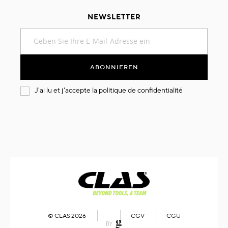
NEWSLETTER
Melden
Sie
sich
für
ABONNIEREN
unseren
Newsletter
J'ai lu et j'accepte la
politique de confidentialité
an:
© CLAS 2026
CGV
CGU