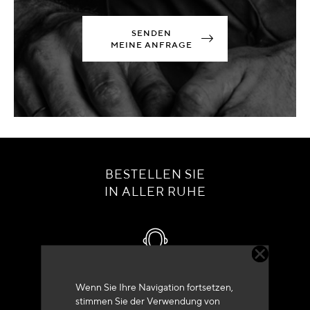
SENDEN
MEINE ANFRAGE
BESTELLEN SIE
IN ALLER RUHE
Kundenservice
Wenn Sie Ihre Navigation fortsetzen,
stimmen Sie der Verwendung von
+33 (0)4 79 72 62 22 Drücken 1