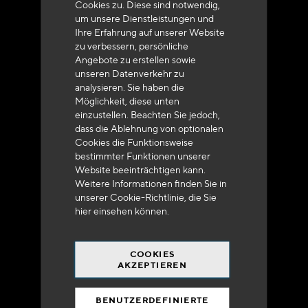
Cookies zu. Diese sind notwendig,
um unsere Dienstleistungen und
Ihre Erfahrung auf unserer Website
zu verbessern, persönliche
Angebote zu erstellen sowie
unseren Datenverkehr zu
analysieren. Sie haben die
Lieferung innerhalb von 48 bis 72 Stunden in
Möglichkeit, diese unten
Metropolitan-Frankreich
einzustellen. Beachten Sie jedoch,
dass die Ablehnung von optionalen
Cookies die Funktionsweise
bestimmter Funktionen unserer
Website beeinträchtigen kann.
Weitere Informationen finden Sie in
Versandkostenfrei
unserer Cookie-Richtlinie, die Sie
bei 250 Euros*
hier
einsehen können.
COOKIES
AKZEPTIEREN
BENUTZERDEFINIERTE
90% des Katalogs