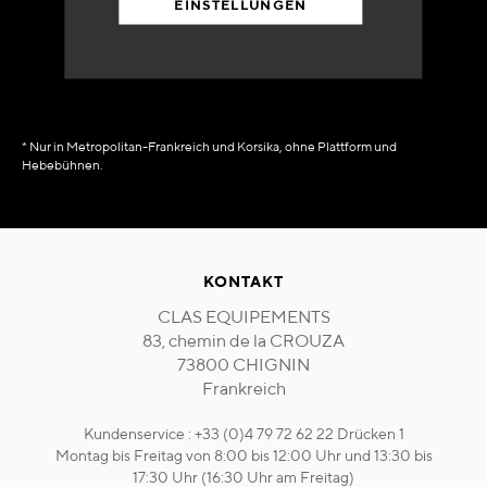
EINSTELLUNGEN
in Verfügbarkeit
sofort
* Nur in Metropolitan-Frankreich und Korsika, ohne Plattform und
Hebebühnen.
KONTAKT
CLAS EQUIPEMENTS
83, chemin de la CROUZA
73800 CHIGNIN
Frankreich
Kundenservice : +33 (0)4 79 72 62 22 Drücken 1
Montag bis Freitag von 8:00 bis 12:00 Uhr und 13:30 bis
17:30 Uhr (16:30 Uhr am Freitag)