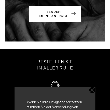
SENDEN
MEINE ANFRAGE
BESTELLEN SIE
IN ALLER RUHE
Kundenservice
Wenn Sie Ihre Navigation fortsetzen,
stimmen Sie der Verwendung von
+33 (0)4 79 72 62 22 Drücken 1