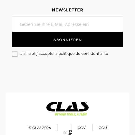
NEWSLETTER
Melden
Sie
sich
für
ABONNIEREN
unseren
Newsletter
J'ai lu et j'accepte la
politique de confidentialité
an:
© CLAS 2026
CGV
CGU