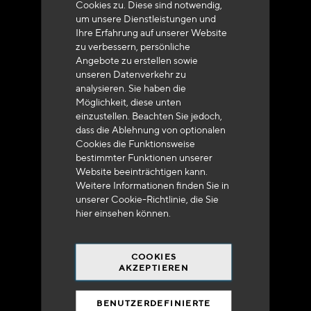
Cookies zu. Diese sind notwendig,
um unsere Dienstleistungen und
Ihre Erfahrung auf unserer Website
zu verbessern, persönliche
Angebote zu erstellen sowie
unseren Datenverkehr zu
analysieren. Sie haben die
Lieferung innerhalb von 48 bis 72 Stunden in
Möglichkeit, diese unten
Metropolitan-Frankreich
einzustellen. Beachten Sie jedoch,
dass die Ablehnung von optionalen
Cookies die Funktionsweise
bestimmter Funktionen unserer
Website beeinträchtigen kann.
Weitere Informationen finden Sie in
Versandkostenfrei
unserer Cookie-Richtlinie, die Sie
bei 250 Euros*
hier
einsehen können.
COOKIES
AKZEPTIEREN
BENUTZERDEFINIERTE
90% des Katalogs