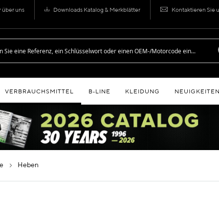
r über uns
Downloads Katalog & Merkblätter
Kontaktieren Sie 
VERBRAUCHSMITTEL
B‑LINE
KLEIDUNG
NEUIGKEITE
ge
heben