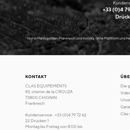
Kundens
+33 (0)4 79
Drück
* Nur in Metropolitan-Frankreich und Korsika, ohne Plattform und 
KONTAKT
ÜBE
CLAS EQUIPEMENTS
die 
83, chemin de la CROUZA
vide
73800 CHIGNIN
uns
Frankreich
gara
clas
Kundenservice : +33 (0)4 79 72 62
22 Drücken 1
Montag bis Freitag von 8:00 bis