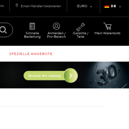
uns
Währung
Sprache
Einen Händler lokalisieren
EURO
DE
Schnelle
Anmelden /
Garantie /
Mein Warenkorb
Bestellung
Pro-Bereich
Teile
N
SPEZIELLE ANGEBOTE