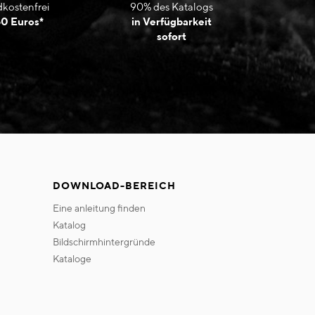
kostenfrei
90% des Katalogs
50 Euros*
in Verfügbarkeit
sofort
DOWNLOAD-BEREICH
eine anleitung finden
katalog
bildschirmhintergründe
kataloge