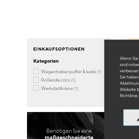
EINKAUFSOPTIONEN
Wenn Sie 
Kategorien
sind notw
verbesser
Artikel
wagenheber puffer & keile
1
Sie haben 
Artikel
rollende crics
1
Ablehnung
Artikel
werkstattkräne
1
Website b
Richtlinie,
Benötigen Sie eine
maßgeschneiderte