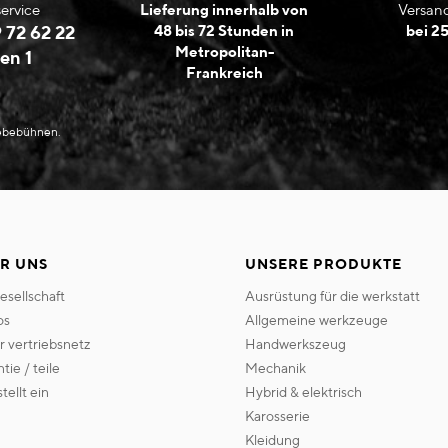
ervice
Lieferung innerhalb von
Versand
 72 62 22
48 bis 72 Stunden in
bei 2
Metropolitan-
en 1
Frankreich
Hebebühnen.
R UNS
UNSERE PRODUKTE
gesellschaft
ausrüstung für die werkstatt
os
allgemeine werkzeuge
er vertriebsnetz
handwerkszeug
ntie / teile
mechanik
 stellt ein
hybrid & elektrisch
karosserie
kleidung