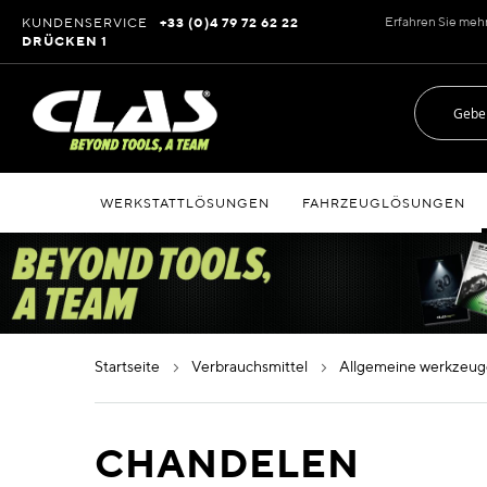
Zum
Erfahren Sie meh
KUNDENSERVICE
+33 (0)4 79 72 62 22
Inhalt
DRÜCKEN 1
springen
WERKSTATTLÖSUNGEN
FAHRZEUGLÖSUNGEN
startseite
verbrauchsmittel
allgemeine werkzeu
CHANDELEN