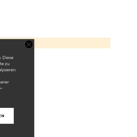
. Diese
te zu
lysieren.
serer
e-
EN