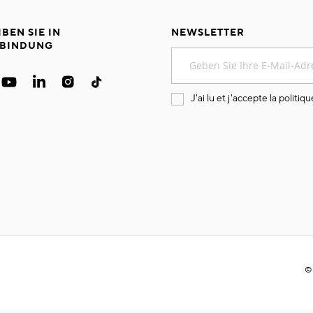
IBEN SIE IN
NEWSLETTER
BINDUNG
Melden
Sie
sich
für
J'ai lu et j'accepte la
politiqu
unseren
Newsletter
an:
©