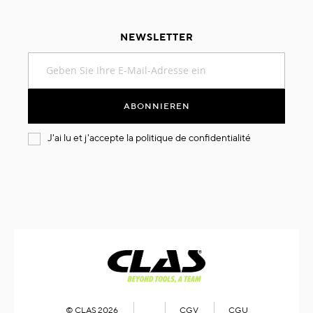
NEWSLETTER
Melden
Sie
sich
für
ABONNIEREN
unseren
Newsletter
J'ai lu et j'accepte la
politique de confidentialité
an:
© CLAS 2026
CGV
CGU