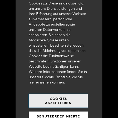
+33 (0)4 79 72 62 22 Drücken 1
Cookies zu. Diese sind notwendig,
um unsere Dienstleistungen und
Ihre Erfahrung auf unserer Website
zu verbessern, persönliche
Angebote zu erstellen sowie
unseren Datenverkehr zu
analysieren. Sie haben die
Lieferung innerhalb von 48 bis 72 Stunden in
Möglichkeit, diese unten
Metropolitan-Frankreich
einzustellen. Beachten Sie jedoch,
dass die Ablehnung von optionalen
Cookies die Funktionsweise
bestimmter Funktionen unserer
Website beeinträchtigen kann.
Weitere Informationen finden Sie in
unserer Cookie-Richtlinie, die Sie
Versandkostenfrei
hier
einsehen können.
bei 250 Euros*
COOKIES
AKZEPTIEREN
BENUTZERDEFINIERTE