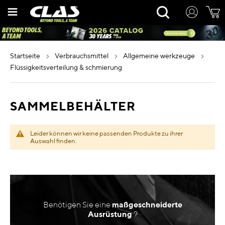
Zum
Rechercher
Inhalt
springen
startseite
verbrauchsmittel
allgemeine werkzeuge
flüssigkeitsverteilung & schmierung
SAMMELBEHÄLTER
Leider können wir keine passenden Produkte zu ihrer
Auswahl finden.
Benötigen Sie eine
maßgeschneiderte
Ausrüstung
?