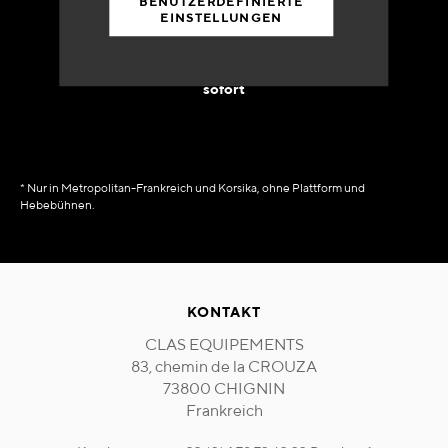
BENUTZERDEFINIERTE
EINSTELLUNGEN
90% des Katalogs
in Verfügbarkeit
sofort
* Nur in Metropolitan-Frankreich und Korsika, ohne Plattform und
Hebebühnen.
KONTAKT
CLAS EQUIPEMENTS
83, chemin de la CROUZA
73800 CHIGNIN
Frankreich