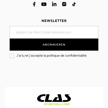
NEWSLETTER
Melden
Sie
sich
für
ABONNIEREN
unseren
Newsletter
J'ai lu et j'accepte la
politique de confidentialité
an: