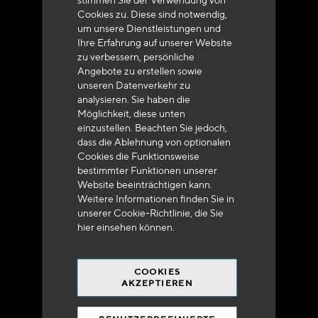
Kundenservice
Cookies zu. Diese sind notwendig,
um unsere Dienstleistungen und
+33 (0)4 79 72 62 22 Drücken 1
Ihre Erfahrung auf unserer Website
zu verbessern, persönliche
Angebote zu erstellen sowie
unseren Datenverkehr zu
analysieren. Sie haben die
Möglichkeit, diese unten
einzustellen. Beachten Sie jedoch,
Lieferung innerhalb von 48 bis 72 Stunden in
dass die Ablehnung von optionalen
Metropolitan-Frankreich
Cookies die Funktionsweise
bestimmter Funktionen unserer
Website beeinträchtigen kann.
Weitere Informationen finden Sie in
unserer Cookie-Richtlinie, die Sie
hier
einsehen können.
Versandkostenfrei
bei 250 Euros*
COOKIES
AKZEPTIEREN