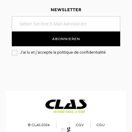
NEWSLETTER
Melden
Sie
sich
für
ABONNIEREN
unseren
Newsletter
J'ai lu et j'accepte la
politique de confidentialité
an:
© CLAS 2026
CGV
CGU