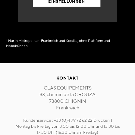
EINSTELLUNGEN
in Verfügbarkeit
sofort
* Nur in Metropolitan-Frankreich und Korsika, ohne Plattform und
Hebebühnen.
KONTAKT
CLAS EQUIPEMENTS
83, chemin de la CROUZA
73800 CHIGNIN
Frankreich
Kundenservice : +33 (0)4 79 72 62 22 Drücken 1
Montag bis Freitag von 8:00 bis 12:00 Uhr und 13:30 bis
17:30 Uhr (16:30 Uhr am Freitag)