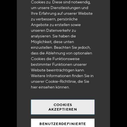
Cookies zu. Diese sind notwendig,
um unsere Dienstleistungen und
Ihre Erfahrung auf unserer Website
zu verbessern, persönliche
Angebote zu erstellen sowie
unseren Datenverkehr zu
analysieren. Sie haben die
Lieferung innerhalb von 48 bis 72 Stunden in
Möglichkeit, diese unten
Metropolitan-Frankreich
einzustellen. Beachten Sie jedoch,
dass die Ablehnung von optionalen
Cookies die Funktionsweise
bestimmter Funktionen unserer
Website beeinträchtigen kann.
Weitere Informationen finden Sie in
Versandkostenfrei
unserer Cookie-Richtlinie, die Sie
bei 250 Euros*
hier
einsehen können.
COOKIES
AKZEPTIEREN
BENUTZERDEFINIERTE
90% des Katalogs