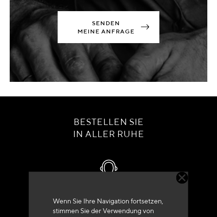
SENDEN
MEINE ANFRAGE
BESTELLEN SIE
IN ALLER RUHE
Kundenservice
Wenn Sie Ihre Navigation fortsetzen,
stimmen Sie der Verwendung von
+33 (0)4 79 72 62 22 Drücken 1