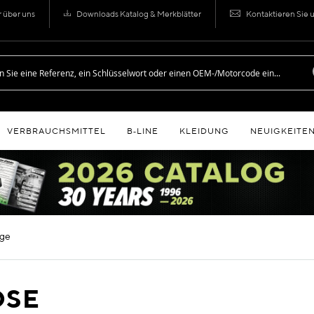
r über uns
Downloads Katalog & Merkblätter
Kontaktieren Sie 
VERBRAUCHSMITTEL
B‑LINE
KLEIDUNG
NEUIGKEITE
nge
OSE