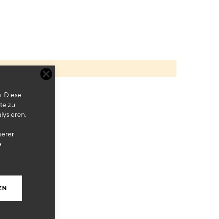
. Diese
te zu
lysieren.
serer
e-
EN