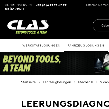
Zum
Erfahren Sie meh
KUNDENSERVICE
+33 (0)4 79 72 62 22
Inhalt
DRÜCKEN 1
springen
WERKSTATTLÖSUNGEN
FAHRZEUGLÖSUNGEN
startseite
fahrzeuglösungen
mechanik
vida
LEERUNGSDIAGN