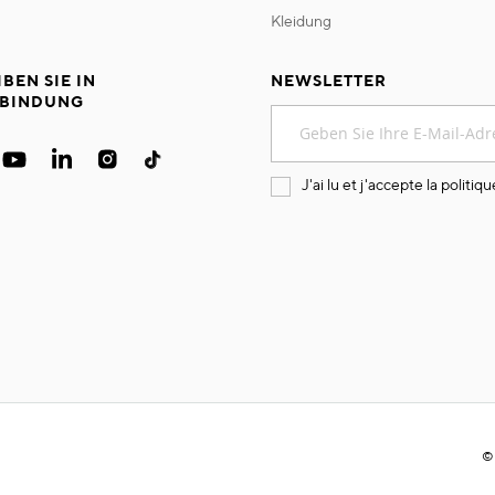
kleidung
IBEN SIE IN
NEWSLETTER
BINDUNG
Melden
Sie
sich
für
J'ai lu et j'accepte la
politiqu
unseren
Newsletter
an:
©