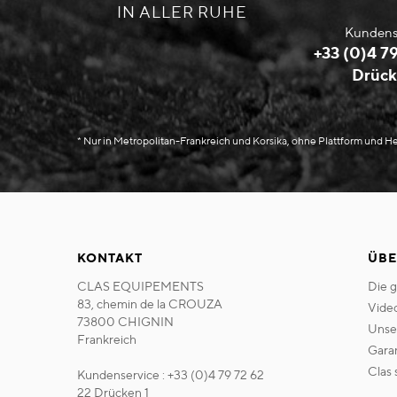
IN ALLER RUHE
Kundens
+33 (0)4 79
Drück
* Nur in Metropolitan-Frankreich und Korsika, ohne Plattform und 
KONTAKT
ÜBE
CLAS EQUIPEMENTS
die 
83, chemin de la CROUZA
vide
73800 CHIGNIN
uns
Frankreich
gara
clas
Kundenservice : +33 (0)4 79 72 62
22 Drücken 1