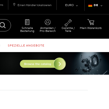
uns
Währung
Sprache
Einen Händler lokalisieren
EURO
DE
Schnelle
Anmelden /
Garantie /
Mein Warenkorb
Bestellung
Pro-Bereich
Teile
N
SPEZIELLE ANGEBOTE