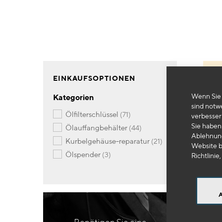
EINKAUFSOPTIONEN
Wenn Sie 
Kategorien
sind notw
Artikel
ölfilterschlüssel
71
verbesser
Sie haben 
Artikel
ölauffangbehälter
44
Ablehnung
Artikel
kurbelgehäuse-reparatur
21
Website b
Artikel
ölspender
3
Richtlinie,