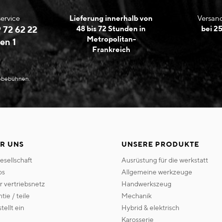
ervice
Lieferung innerhalb von
Versand
 72 62 22
48 bis 72 Stunden in
bei 2
Metropolitan-
en 1
Frankreich
Hebebühnen.
R UNS
UNSERE PRODUKTE
gesellschaft
ausrüstung für die werkstatt
os
allgemeine werkzeuge
er vertriebsnetz
handwerkszeug
ntie / teile
mechanik
 stellt ein
hybrid & elektrisch
karosserie