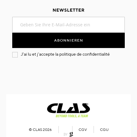
NEWSLETTER
Melden
Sie
sich
für
ABONNIEREN
unseren
Newsletter
J'ai lu et j'accepte la
politique de confidentialité
an:
© CLAS 2026
CGV
CGU