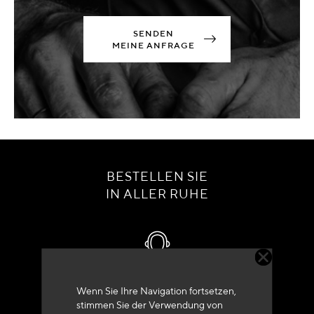
SENDEN
MEINE ANFRAGE
BESTELLEN SIE
IN ALLER RUHE
Kundenservice
Wenn Sie Ihre Navigation fortsetzen,
stimmen Sie der Verwendung von
+33 (0)4 79 72 62 22 Drücken 1