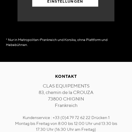
EINSTELLUNGEN
in Verfügbarkeit
sofort
* Nur in Metropolitan-Frankreich und Korsika, ohne Plattform und
Hebebühnen.
KONTAKT
CLAS EQUIPEMENTS
83, chemin de la CROUZA
73800 CHIGNIN
Frankreich
Kundenservice : +33 (0)4 79 72 62 22 Drücken 1
Montag bis Freitag von 8:00 bis 12:00 Uhr und 13:30 bis
17:30 Uhr (16:30 Uhr am Freitag)