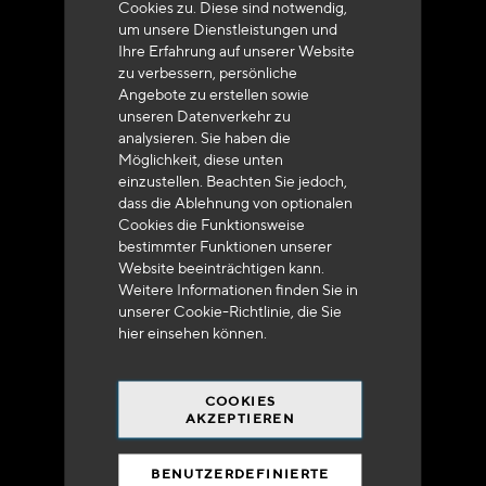
Cookies zu. Diese sind notwendig,
um unsere Dienstleistungen und
Ihre Erfahrung auf unserer Website
zu verbessern, persönliche
Angebote zu erstellen sowie
unseren Datenverkehr zu
analysieren. Sie haben die
Lieferung innerhalb von 48 bis 72 Stunden in
Möglichkeit, diese unten
Metropolitan-Frankreich
einzustellen. Beachten Sie jedoch,
dass die Ablehnung von optionalen
Cookies die Funktionsweise
bestimmter Funktionen unserer
Website beeinträchtigen kann.
Weitere Informationen finden Sie in
Versandkostenfrei
unserer Cookie-Richtlinie, die Sie
bei 250 Euros*
hier
einsehen können.
COOKIES
AKZEPTIEREN
BENUTZERDEFINIERTE
90% des Katalogs