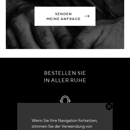
SENDEN
MEINE ANFRAGE
BESTELLEN SIE
IN ALLER RUHE
Kundenservice
Wenn Sie Ihre Navigation fortsetzen,
stimmen Sie der Verwendung von
+33 (0)4 79 72 62 22 Drücken 1