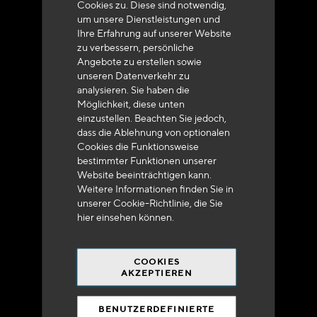
Cookies zu. Diese sind notwendig,
um unsere Dienstleistungen und
Ihre Erfahrung auf unserer Website
zu verbessern, persönliche
Angebote zu erstellen sowie
unseren Datenverkehr zu
analysieren. Sie haben die
Lieferung innerhalb von 48 bis 72 Stunden in
Möglichkeit, diese unten
Metropolitan-Frankreich
einzustellen. Beachten Sie jedoch,
dass die Ablehnung von optionalen
Cookies die Funktionsweise
bestimmter Funktionen unserer
Website beeinträchtigen kann.
Weitere Informationen finden Sie in
Versandkostenfrei
unserer Cookie-Richtlinie, die Sie
bei 250 Euros*
hier
einsehen können.
COOKIES
AKZEPTIEREN
BENUTZERDEFINIERTE
90% des Katalogs