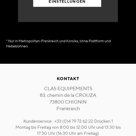
EINSTELLUNGEN
in Verfügbarkeit
sofort
* Nur in Metropolitan-Frankreich und Korsika, ohne Plattform und
Hebebühnen.
KONTAKT
CLAS EQUIPEMENTS
83, chemin de la CROUZA
73800 CHIGNIN
Frankreich
Kundenservice : +33 (0)4 79 72 62 22 Drücken 1
Montag bis Freitag von 8:00 bis 12:00 Uhr und 13:30 bis
17:30 Uhr (16:30 Uhr am Freitag)