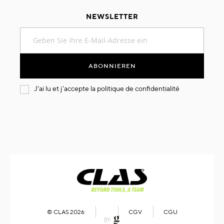
NEWSLETTER
Melden
Sie
sich
für
ABONNIEREN
unseren
Newsletter
J'ai lu et j'accepte la
politique de confidentialité
an:
© CLAS 2026
CGV
CGU