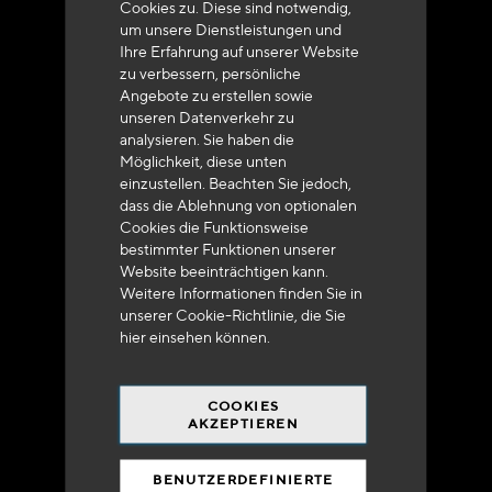
Cookies zu. Diese sind notwendig,
um unsere Dienstleistungen und
Ihre Erfahrung auf unserer Website
zu verbessern, persönliche
Angebote zu erstellen sowie
unseren Datenverkehr zu
analysieren. Sie haben die
Lieferung innerhalb von 48 bis 72 Stunden in
Möglichkeit, diese unten
Metropolitan-Frankreich
einzustellen. Beachten Sie jedoch,
dass die Ablehnung von optionalen
Cookies die Funktionsweise
bestimmter Funktionen unserer
Website beeinträchtigen kann.
Weitere Informationen finden Sie in
Versandkostenfrei
unserer Cookie-Richtlinie, die Sie
bei 250 Euros*
hier
einsehen können.
COOKIES
AKZEPTIEREN
BENUTZERDEFINIERTE
90% des Katalogs