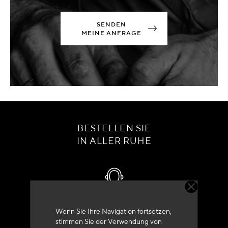
SENDEN
MEINE ANFRAGE
BESTELLEN SIE
IN ALLER RUHE
Kundenservice
Wenn Sie Ihre Navigation fortsetzen,
stimmen Sie der Verwendung von
+33 (0)4 79 72 62 22 Drücken 1