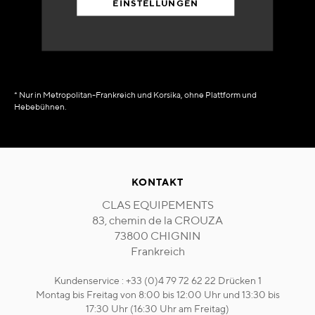
EINSTELLUNGEN
in Verfügbarkeit
sofort
* Nur in Metropolitan-Frankreich und Korsika, ohne Plattform und
Hebebühnen.
KONTAKT
CLAS EQUIPEMENTS
83, chemin de la CROUZA
73800 CHIGNIN
Frankreich
Kundenservice : +33 (0)4 79 72 62 22 Drücken 1
Montag bis Freitag von 8:00 bis 12:00 Uhr und 13:30 bis
17:30 Uhr (16:30 Uhr am Freitag)