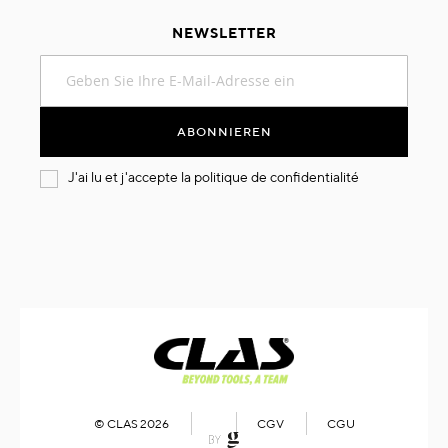
NEWSLETTER
Melden
Sie
sich
für
ABONNIEREN
unseren
Newsletter
J'ai lu et j'accepte la
politique de confidentialité
an:
© CLAS 2026
CGV
CGU