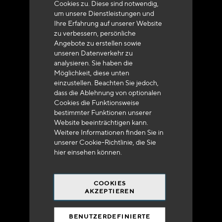
Cookies zu. Diese sind notwendig,
um unsere Dienstleistungen und
Ihre Erfahrung auf unserer Website
zu verbessern, persönliche
Angebote zu erstellen sowie
unseren Datenverkehr zu
analysieren. Sie haben die
Lieferung innerhalb von 48 bis 72 Stunden in
Möglichkeit, diese unten
Metropolitan-Frankreich
einzustellen. Beachten Sie jedoch,
dass die Ablehnung von optionalen
Cookies die Funktionsweise
bestimmter Funktionen unserer
Website beeinträchtigen kann.
Weitere Informationen finden Sie in
Versandkostenfrei
unserer Cookie-Richtlinie, die Sie
bei 250 Euros*
hier
einsehen können.
COOKIES
AKZEPTIEREN
BENUTZERDEFINIERTE
90% des Katalogs