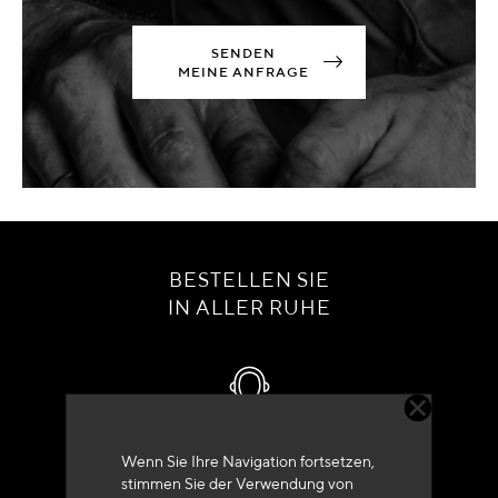
SENDEN
MEINE ANFRAGE
BESTELLEN SIE
IN ALLER RUHE
Kundenservice
Wenn Sie Ihre Navigation fortsetzen,
stimmen Sie der Verwendung von
+33 (0)4 79 72 62 22 Drücken 1