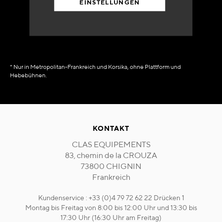
EINSTELLUNGEN
in Verfügbarkeit
sofort
* Nur in Metropolitan-Frankreich und Korsika, ohne Plattform und
Hebebühnen.
KONTAKT
CLAS EQUIPEMENTS
83, chemin de la CROUZA
73800 CHIGNIN
Frankreich
Kundenservice : +33 (0)4 79 72 62 22 Drücken 1
Montag bis Freitag von 8:00 bis 12:00 Uhr und 13:30 bis
17:30 Uhr (16:30 Uhr am Freitag)