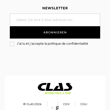
NEWSLETTER
Melden
Sie
sich
für
ABONNIEREN
unseren
Newsletter
J'ai lu et j'accepte la
politique de confidentialité
an:
© CLAS 2026
CGV
CGU