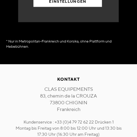
EINSTELLUNGEN
in Verfügbarkeit
sofort
* Nur in Metropolitan-Frankreich und Korsika, ohne Plattform und
Hebebühnen.
KONTAKT
CLAS EQUIPEMENTS
83, chemin de la CROUZA
73800 CHIGNIN
Frankreich
Kundenservice : +33 (0)4 79 72 62 22 Drücken 1
Montag bis Freitag von 8:00 bis 12:00 Uhr und 13:30 bis
17:30 Uhr (16:30 Uhr am Freitag)