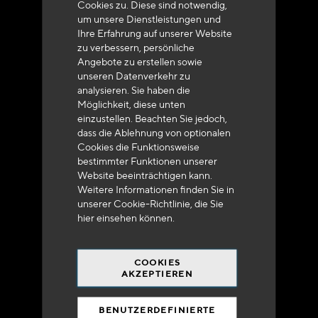
Cookies zu. Diese sind notwendig,
um unsere Dienstleistungen und
Ihre Erfahrung auf unserer Website
zu verbessern, persönliche
Angebote zu erstellen sowie
unseren Datenverkehr zu
analysieren. Sie haben die
Lieferung innerhalb von 48 bis 72 Stunden in
Möglichkeit, diese unten
Metropolitan-Frankreich
einzustellen. Beachten Sie jedoch,
dass die Ablehnung von optionalen
Cookies die Funktionsweise
bestimmter Funktionen unserer
Website beeinträchtigen kann.
Weitere Informationen finden Sie in
Versandkostenfrei
unserer Cookie-Richtlinie, die Sie
bei 250 Euros*
hier
einsehen können.
COOKIES
AKZEPTIEREN
BENUTZERDEFINIERTE
90% des Katalogs