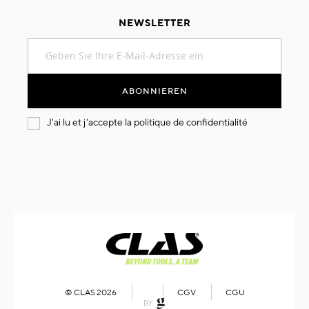
NEWSLETTER
Melden
Sie
sich
für
ABONNIEREN
unseren
Newsletter
J'ai lu et j'accepte la
politique de confidentialité
an:
© CLAS 2026
CGV
CGU