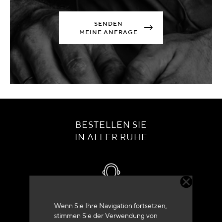
SENDEN
MEINE ANFRAGE
BESTELLEN SIE
IN ALLER RUHE
Kundenservice
Wenn Sie Ihre Navigation fortsetzen,
stimmen Sie der Verwendung von
+33 (0)4 79 72 62 22 Drücken 1