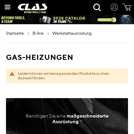
Zum
Rechercher
Inhalt
springen
startseite
b-line
werkstattausrüstung
GAS-HEIZUNGEN
Leider können wir keine passenden Produkte zu ihrer
Auswahl finden.
Benötigen Sie eine
maßgeschneiderte
Ausrüstung
?