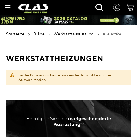
Zum
Rechercher
Inhalt
springen
startseite
b-line
werkstattausrüstung
alle artikel
WERKSTATTHEIZUNGEN
Leider können wir keine passenden Produkte zu ihrer
Auswahl finden.
Benötigen Sie eine
maßgeschneiderte
Ausrüstung
?