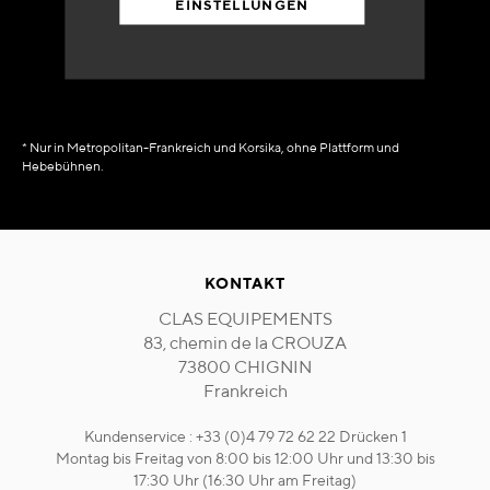
EINSTELLUNGEN
in Verfügbarkeit
sofort
* Nur in Metropolitan-Frankreich und Korsika, ohne Plattform und
Hebebühnen.
KONTAKT
CLAS EQUIPEMENTS
83, chemin de la CROUZA
73800 CHIGNIN
Frankreich
Kundenservice : +33 (0)4 79 72 62 22 Drücken 1
Montag bis Freitag von 8:00 bis 12:00 Uhr und 13:30 bis
17:30 Uhr (16:30 Uhr am Freitag)