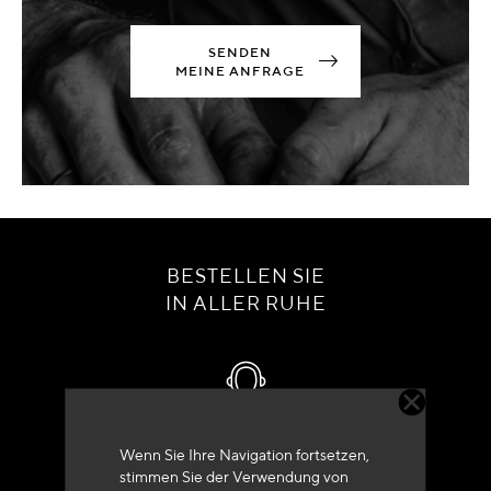
SENDEN
MEINE ANFRAGE
BESTELLEN SIE
IN ALLER RUHE
Kundenservice
Wenn Sie Ihre Navigation fortsetzen,
stimmen Sie der Verwendung von
+33 (0)4 79 72 62 22 Drücken 1