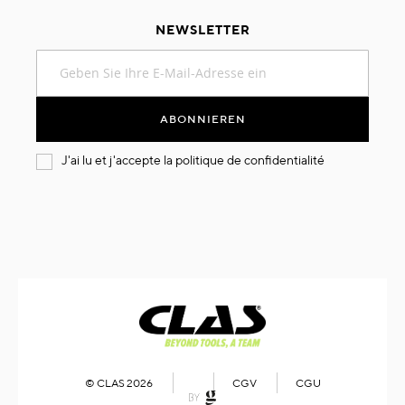
NEWSLETTER
Melden
Sie
sich
für
ABONNIEREN
unseren
Newsletter
J'ai lu et j'accepte la
politique de confidentialité
an:
© CLAS 2026
CGV
CGU