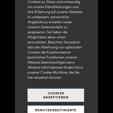
Cookies zu. Diese sind notwendig,
um unsere Dienstleistungen und
Ihre Erfahrung auf unserer Website
zu verbessern, persönliche
Angebote zu erstellen sowie
unseren Datenverkehr zu
analysieren. Sie haben die
Lieferung innerhalb von 48 bis 72 Stunden in
Möglichkeit, diese unten
Metropolitan-Frankreich
einzustellen. Beachten Sie jedoch,
dass die Ablehnung von optionalen
Cookies die Funktionsweise
bestimmter Funktionen unserer
Website beeinträchtigen kann.
Weitere Informationen finden Sie in
Versandkostenfrei
unserer Cookie-Richtlinie, die Sie
bei 250 Euros*
hier
einsehen können.
COOKIES
AKZEPTIEREN
BENUTZERDEFINIERTE
90% des Katalogs