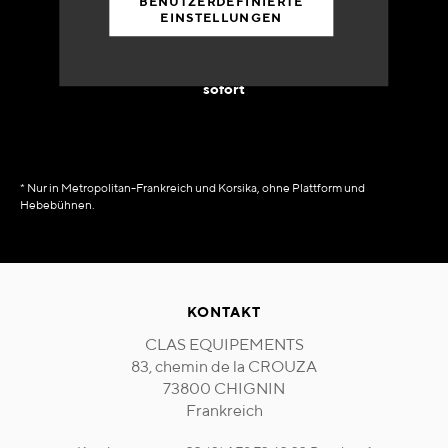
BENUTZERDEFINIERTE
EINSTELLUNGEN
90% des Katalogs
in Verfügbarkeit
sofort
* Nur in Metropolitan-Frankreich und Korsika, ohne Plattform und
Hebebühnen.
KONTAKT
CLAS EQUIPEMENTS
83, chemin de la CROUZA
73800 CHIGNIN
Frankreich