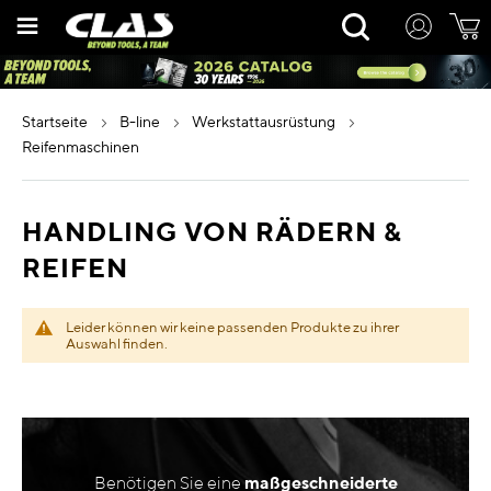
Zum
Rechercher
Inhalt
springen
startseite
b-line
werkstattausrüstung
reifenmaschinen
HANDLING VON RÄDERN &
REIFEN
Leider können wir keine passenden Produkte zu ihrer
Auswahl finden.
Benötigen Sie eine
maßgeschneiderte