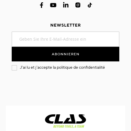
NEWSLETTER
Melden
Sie
sich
für
ABONNIEREN
unseren
Newsletter
J'ai lu et j'accepte la
politique de confidentialité
an: