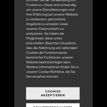
Kundenservice
Cookies zu. Diese sind notwendig,
um unsere Dienstleistungen und
+33 (0)4 79 72 62 22 Drücken 1
Ihre Erfahrung auf unserer Website
zu verbessern, persönliche
Angebote zu erstellen sowie
unseren Datenverkehr zu
analysieren. Sie haben die
Möglichkeit, diese unten
einzustellen. Beachten Sie jedoch,
Lieferung innerhalb von 48 bis 72 Stunden in
dass die Ablehnung von optionalen
Metropolitan-Frankreich
Cookies die Funktionsweise
bestimmter Funktionen unserer
Website beeinträchtigen kann.
Weitere Informationen finden Sie in
unserer Cookie-Richtlinie, die Sie
hier
einsehen können.
Versandkostenfrei
bei 250 Euros*
COOKIES
AKZEPTIEREN