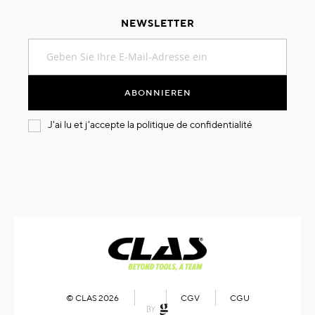
NEWSLETTER
Melden
Sie
sich
für
ABONNIEREN
unseren
Newsletter
J'ai lu et j'accepte la
politique de confidentialité
an:
© CLAS 2026
CGV
CGU