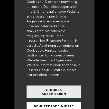
Cookies zu. Diese sind notwendig,
um unsere Dienstleistungen und
Ihre Erfahrung auf unserer Website
zu verbessern, persönliche
Angebote zu erstellen sowie
unseren Datenverkehr zu
analysieren. Sie haben die
Lieferung innerhalb von 48 bis 72 Stunden in
Möglichkeit, diese unten
Metropolitan-Frankreich
einzustellen. Beachten Sie jedoch,
dass die Ablehnung von optionalen
Cookies die Funktionsweise
bestimmter Funktionen unserer
Website beeinträchtigen kann.
Weitere Informationen finden Sie in
Versandkostenfrei
unserer Cookie-Richtlinie, die Sie
bei 250 Euros*
hier
einsehen können.
COOKIES
AKZEPTIEREN
BENUTZERDEFINIERTE
90% des Katalogs