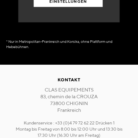
EINSTELLUNGEN
in Verfügbarkeit
sofort
* Nur in Metropolitan-Frankreich und Korsika, ohne Plattform und
Hebebühnen.
KONTAKT
CLAS EQUIPEMENTS
83, chemin de la CROUZA
73800 CHIGNIN
Frankreich
Kundenservice : +33 (0)4 79 72 62 22 Drücken 1
Montag bis Freitag von 8:00 bis 12:00 Uhr und 13:30 bis
17:30 Uhr (16:30 Uhr am Freitag)