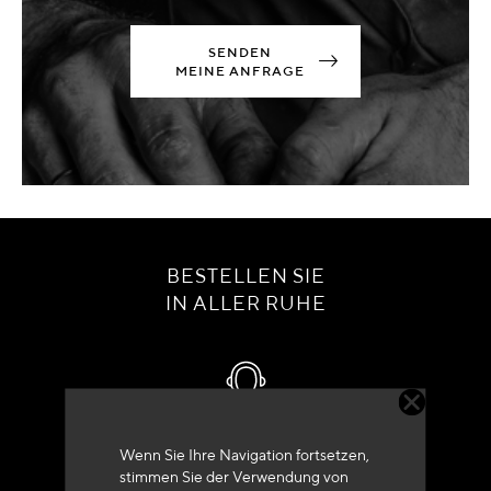
SENDEN
MEINE ANFRAGE
BESTELLEN SIE
IN ALLER RUHE
Kundenservice
Wenn Sie Ihre Navigation fortsetzen,
stimmen Sie der Verwendung von
+33 (0)4 79 72 62 22 Drücken 1