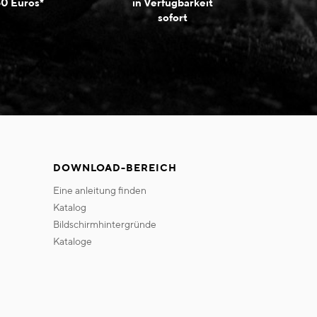
50 Euros*
in Verfügbarkeit
sofort
DOWNLOAD-BEREICH
eine anleitung finden
katalog
bildschirmhintergründe
kataloge