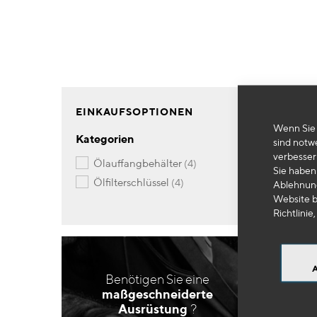
EINKAUFSOPTIONEN
Wenn Sie 
Kategorien
sind notw
verbesser
Artikel
ölauffangbehälter
4
Sie haben 
Artikel
ölfilterschlüssel
4
Ablehnung
Website b
Richtlinie,
Benötigen Sie eine
maßgeschneiderte
Ausrüstung
?