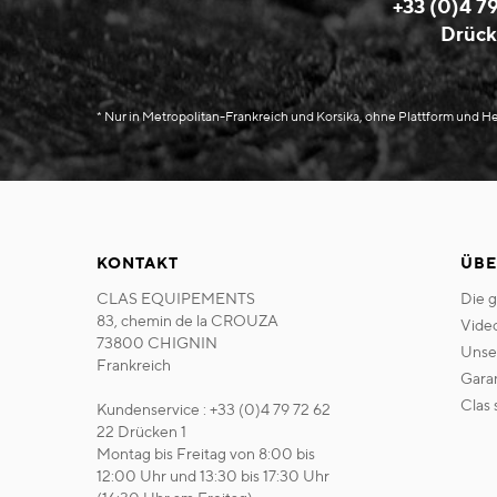
+33 (0)4 79
Drück
* Nur in Metropolitan-Frankreich und Korsika, ohne Plattform und 
KONTAKT
ÜBE
CLAS EQUIPEMENTS
die 
83, chemin de la CROUZA
vide
73800 CHIGNIN
uns
Frankreich
gara
clas
Kundenservice : +33 (0)4 79 72 62
22 Drücken 1
Montag bis Freitag von 8:00 bis
12:00 Uhr und 13:30 bis 17:30 Uhr