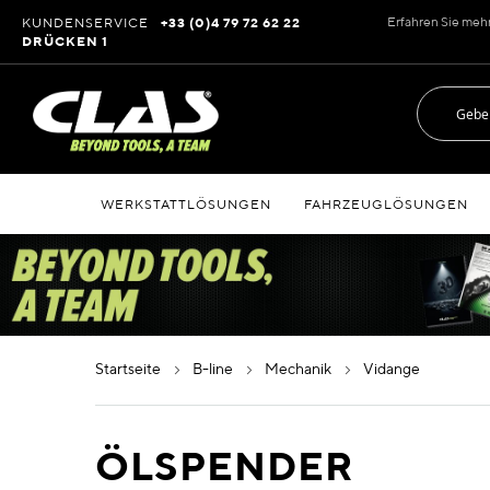
Zum
Erfahren Sie meh
KUNDENSERVICE
+33 (0)4 79 72 62 22
Inhalt
DRÜCKEN 1
springen
WERKSTATTLÖSUNGEN
FAHRZEUGLÖSUNGEN
startseite
b-line
mechanik
vidange
ÖLSPENDER