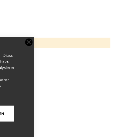
. Diese
te zu
lysieren.
serer
e-
EN