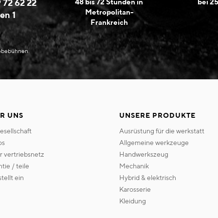
 72 62 22
48 bis 72 Stunden in
bei 2
Metropolitan-
en 1
Frankreich
Hebebühnen.
R UNS
UNSERE PRODUKTE
gesellschaft
ausrüstung für die werkstatt
os
allgemeine werkzeuge
er vertriebsnetz
handwerkszeug
ntie / teile
mechanik
 stellt ein
hybrid & elektrisch
karosserie
kleidung