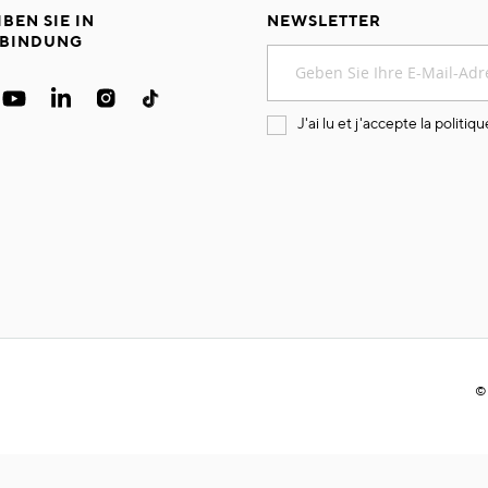
IBEN SIE IN
NEWSLETTER
BINDUNG
Melden
Sie
sich
für
J'ai lu et j'accepte la
politiqu
unseren
Newsletter
an:
©