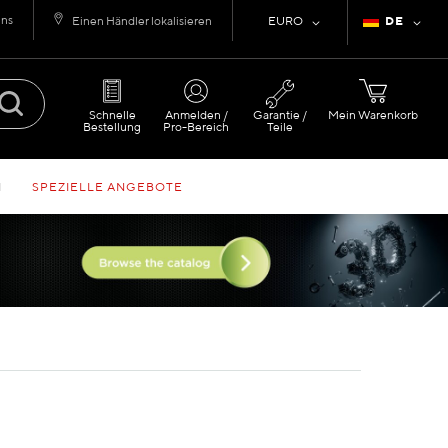
uns
Währung
Sprache
Einen Händler lokalisieren
EURO
DE
Schnelle
Anmelden /
Garantie /
Mein Warenkorb
Bestellung
Pro-Bereich
Teile
N
SPEZIELLE ANGEBOTE